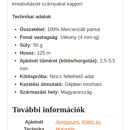
kreativitásod szárnyakat kapjon!
Technikai adatok
Összetétel:
100% Mercerizált pamut
Fonal vastagság:
Vékony (4 mm-ig)
Súly:
50 g
Hossz:
125 m
Ajánlott tűméret (kötés/horgolás):
2,5-3,5
mm
Kötéspróba:
Nincs fellelhető adat.
Kezelési útmutató:
Gépben mosható
Származási hely:
Magyarország
További információk
Ajánlott
Amigurumi
,
Kötés és
Technika
Horgolás