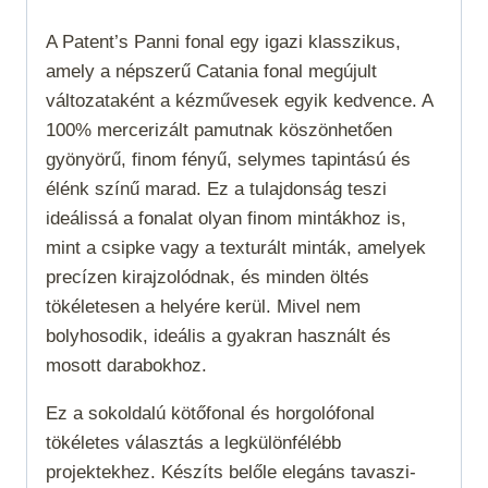
A Patent’s Panni fonal egy igazi klasszikus,
amely a népszerű Catania fonal megújult
változataként a kézművesek egyik kedvence. A
100% mercerizált pamutnak köszönhetően
gyönyörű, finom fényű, selymes tapintású és
élénk színű marad. Ez a tulajdonság teszi
ideálissá a fonalat olyan finom mintákhoz is,
mint a csipke vagy a texturált minták, amelyek
precízen kirajzolódnak, és minden öltés
tökéletesen a helyére kerül. Mivel nem
bolyhosodik, ideális a gyakran használt és
mosott darabokhoz.
Ez a sokoldalú kötőfonal és horgolófonal
tökéletes választás a legkülönfélébb
projektekhez. Készíts belőle elegáns tavaszi-