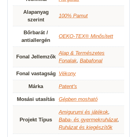
Alapanyag
100% Pamut
szerint
Bőrbarát /
OEKO-TEX® Minősített
antiallergén
Alap & Természetes
Fonal Jellemzők
Fonalak
,
Babafonal
Fonal vastagság
Vékony
Márka
Patent's
Mosási utasítás
Gépben mosható
Amigurumi és játékok
,
Projekt Típus
Baba- és gyermekruházat
,
Ruházat és kiegészítők