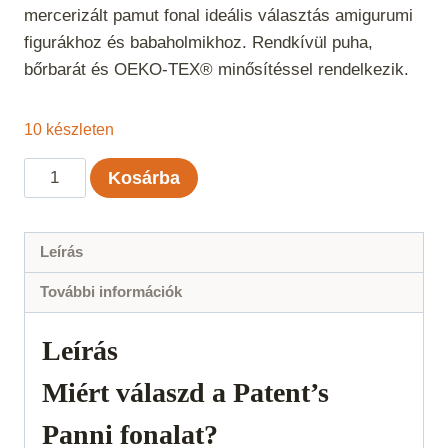
mercerizált pamut fonal ideális választás amigurumi
figurákhoz és babaholmikhoz. Rendkívül puha,
bőrbarát és OEKO-TEX® minősítéssel rendelkezik.
10 készleten
Panni
Kosárba
-
Pasztelkék
32
Leírás
mennyiség
További információk
Leírás
Miért válaszd a Patent’s
Panni fonalat?