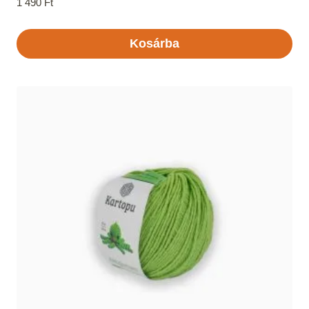
1 490
Ft
Kosárba