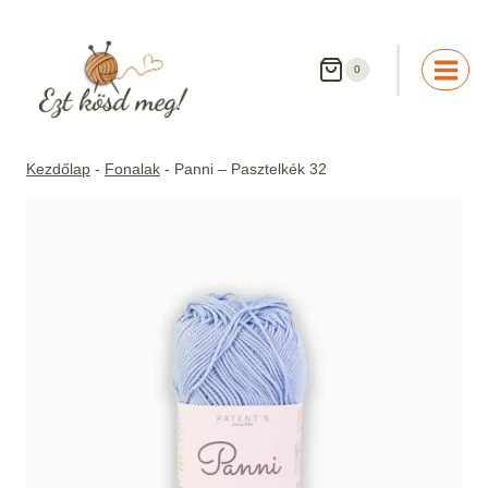
Skip
to
content
0
Kezdőlap
-
Fonalak
-
Panni – Pasztelkék 32