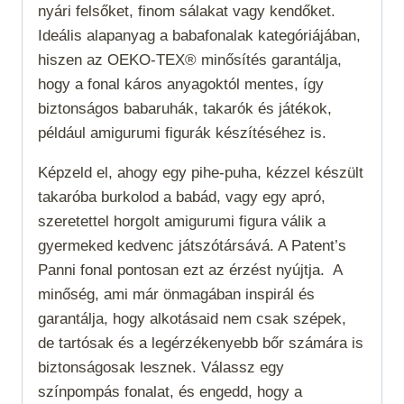
nyári felsőket, finom sálakat vagy kendőket.
Ideális alapanyag a babafonalak kategóriájában,
hiszen az OEKO-TEX® minősítés garantálja,
hogy a fonal káros anyagoktól mentes, így
biztonságos babaruhák, takarók és játékok,
például amigurumi figurák készítéséhez is.
Képzeld el, ahogy egy pihe-puha, kézzel készült
takaróba burkolod a babád, vagy egy apró,
szeretettel horgolt amigurumi figura válik a
gyermeked kedvenc játszótársává. A Patent’s
Panni fonal pontosan ezt az érzést nyújtja.
A
minőség, ami már önmagában inspirál és
garantálja, hogy alkotásaid nem csak szépek,
de tartósak és a legérzékenyebb bőr számára is
biztonságosak lesznek. Válassz egy
színpompás fonalat, és engedd, hogy a