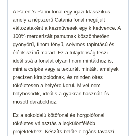
A Patent’s Panni fonal egy igazi klasszikus,
amely a népszerű Catania fonal megújult
változataként a kézművesek egyik kedvence. A
100% mercerizált pamutnak köszönhetően
gyönyörű, finom fényű, selymes tapintású és
élénk színű marad. Ez a tulajdonság teszi
ideálissá a fonalat olyan finom mintákhoz is,
mint a csipke vagy a texturált minták, amelyek
precízen kirajzolódnak, és minden öltés
tökéletesen a helyére kerül. Mivel nem
bolyhosodik, ideális a gyakran használt és
mosott darabokhoz.
Ez a sokoldalú kötőfonal és horgolófonal
tökéletes választás a legkülönfélébb
projektekhez. Készíts belőle elegáns tavaszi-