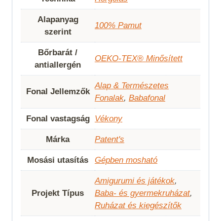
Alapanyag
100% Pamut
szerint
Bőrbarát /
OEKO-TEX® Minősített
antiallergén
Alap & Természetes
Fonal Jellemzők
Fonalak
,
Babafonal
Fonal vastagság
Vékony
Márka
Patent's
Mosási utasítás
Gépben mosható
Amigurumi és játékok
,
Projekt Típus
Baba- és gyermekruházat
,
Ruházat és kiegészítők