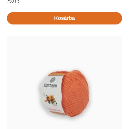
750
Ft
Kosárba