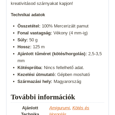
kreativitásod szárnyakat kapjon!
Technikai adatok
Összetétel:
100% Mercerizált pamut
Fonal vastagság:
Vékony (4 mm-ig)
Súly:
50 g
Hossz:
125 m
Ajánlott tűméret (kötés/horgolás):
2,5-3,5
mm
Kötéspróba:
Nincs fellelhető adat.
Kezelési útmutató:
Gépben mosható
Származási hely:
Magyarország
További információk
Ajánlott
Amigurumi
,
Kötés és
Technika
Horgolás