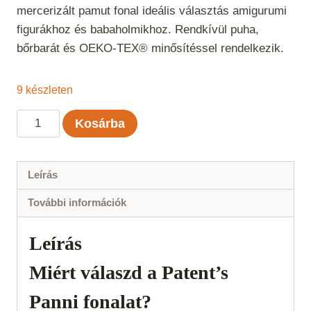
mercerizált pamut fonal ideális választás amigurumi
figurákhoz és babaholmikhoz. Rendkívül puha,
bőrbarát és OEKO-TEX® minősítéssel rendelkezik.
9 készleten
Panni
Kosárba
-
Padlizsán
46
Leírás
mennyiség
További információk
Leírás
Miért válaszd a Patent’s
Panni fonalat?