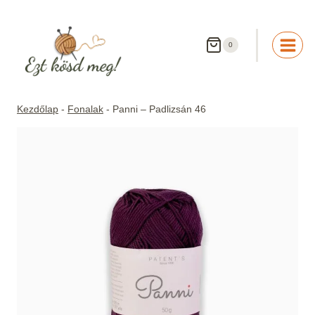
Skip
to
content
0
Kezdőlap
-
Fonalak
-
Panni – Padlizsán 46