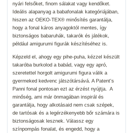
nyári felsőket, finom sálakat vagy kendőket.
Ideális alapanyag a babafonalak kategóriájában,
hiszen az OEKO-TEX® minősítés garantálja,
hogy a fonal káros anyagoktól mentes, így
biztonságos babaruhák, takarók és játékok,
például amigurumi figurák készítéséhez is.
Képzeld el, ahogy egy pihe-puha, kézzel készült
takaróba burkolod a babád, vagy egy apró,
szeretettel horgolt amigurumi figura válik a
gyermeked kedvenc játszótársává. A Patent’s
Panni fonal pontosan ezt az érzést nyújtja.
A
minőség, ami már önmagában inspirál és
garantálja, hogy alkotásaid nem csak szépek,
de tartósak és a legérzékenyebb bőr számára is
biztonságosak lesznek. Válassz egy
színpompás fonalat, és engedd, hogy a