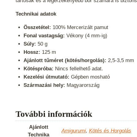
tartósak és a legérzékenyebb bőr számára is bizton
Technikai adatok
Összetétel:
100% Mercerizált pamut
Fonal vastagság:
Vékony (4 mm-ig)
Súly:
50 g
Hossz:
125 m
Ajánlott tűméret (kötés/horgolás):
2,5-3,5 mm
Kötéspróba:
Nincs fellelhető adat.
Kezelési útmutató:
Gépben mosható
Származási hely:
Magyarország
További információk
Ajánlott
Amigurumi
,
Kötés és Horgolás
Technika