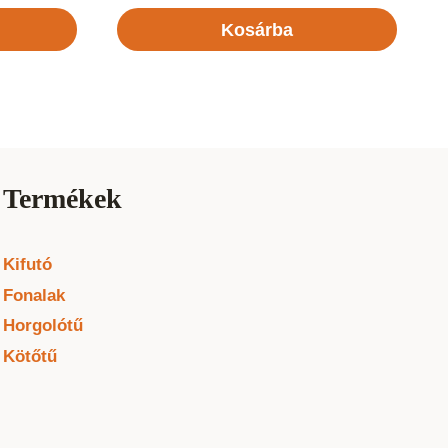
Kosárba
Termékek
Kifutó
Fonalak
Horgolótű
Kötőtű