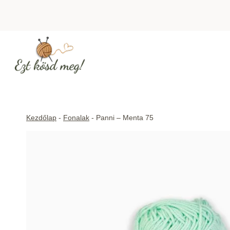
Skip
to
content
Kezdőlap
-
Fonalak
-
Panni – Menta 75