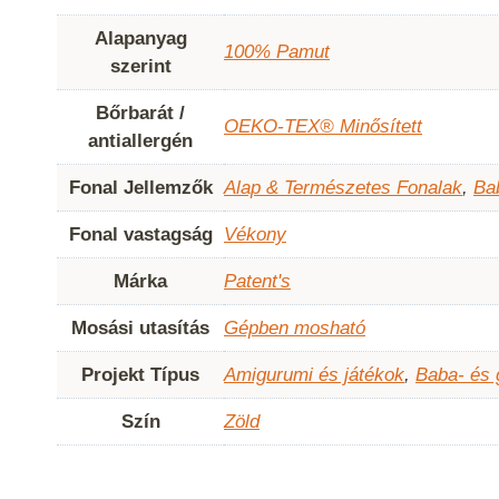
Alapanyag
100% Pamut
szerint
Bőrbarát /
OEKO-TEX® Minősített
antiallergén
Fonal Jellemzők
Alap & Természetes Fonalak
,
Ba
Fonal vastagság
Vékony
Márka
Patent's
Mosási utasítás
Gépben mosható
Projekt Típus
Amigurumi és játékok
,
Baba- és
Szín
Zöld