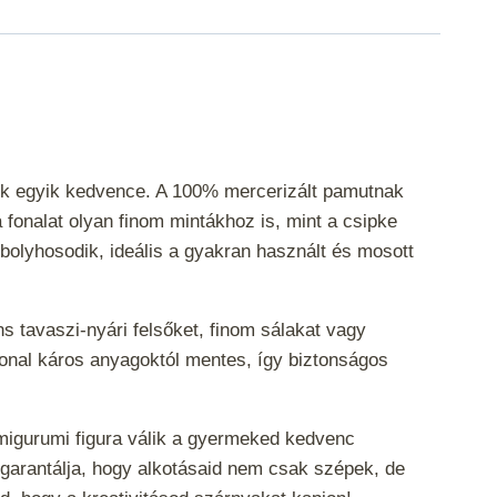
sek egyik kedvence. A 100% mercerizált pamutnak
 fonalat olyan finom mintákhoz is, mint a csipke
 bolyhosodik, ideális a gyakran használt és mosott
ns tavaszi-nyári felsőket, finom sálakat vagy
onal káros anyagoktól mentes, így biztonságos
amigurumi figura válik a gyermeked kedvenc
garantálja, hogy alkotásaid nem csak szépek, de