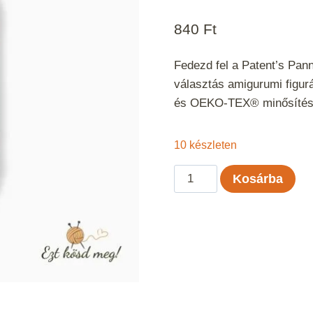
840
Ft
Fedezd fel a Patent’s Pann
választás amigurumi figur
és OEKO-TEX® minősítéss
10 készleten
Panni
Kosárba
-
Menta
75
mennyiség