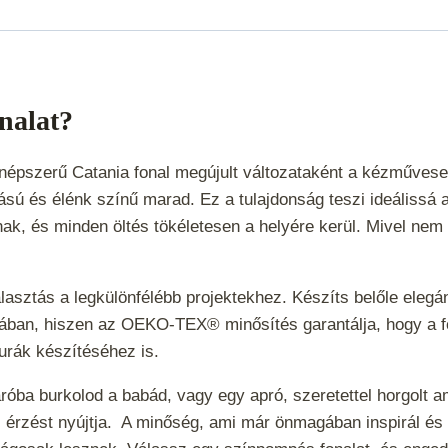
onalat?
 a népszerű Catania fonal megújult változataként a kézműve
ú és élénk színű marad. Ez a tulajdonság teszi ideálissá a
nak, és minden öltés tökéletesen a helyére kerül. Mivel nem
lasztás a legkülönfélébb projektekhez. Készíts belőle elegá
ájában, hiszen az OEKO-TEX® minősítés garantálja, hogy a f
gurák készítéséhez is.
aróba burkolod a babád, vagy egy apró, szeretettel horgolt 
z érzést nyújtja.
A minőség, ami már önmagában inspirál és 