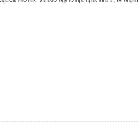
ságosak lesznek. Válassz egy színpompás fonalat, és engedd