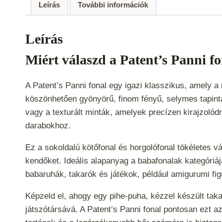
Leírás
További információk
Leírás
Miért válaszd a Patent’s Panni f
A Patent’s Panni fonal egy igazi klasszikus, amely
köszönhetően gyönyörű, finom fényű, selymes tapintás
vagy a texturált minták, amelyek precízen kirajzolód
darabokhoz.
Ez a sokoldalú kötőfonal és horgolófonal tökéletes vá
kendőket. Ideális alapanyag a babafonalak kategóri
babaruhák, takarók és játékok, például amigurumi fi
Képzeld el, ahogy egy pihe-puha, kézzel készült tak
játszótársává. A Patent’s Panni fonal pontosan ezt a