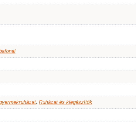
bafonal
 gyermekruházat
,
Ruházat és kiegészítők