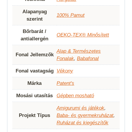
Alapanyag
100% Pamut
szerint
Bőrbarát /
OEKO-TEX® Minősített
antiallergén
Alap & Természetes
Fonal Jellemzők
Fonalak
,
Babafonal
Fonal vastagság
Vékony
Márka
Patent's
Mosási utasítás
Gépben mosható
Amigurumi és játékok
,
Projekt Típus
Baba- és gyermekruházat
,
Ruházat és kiegészítők