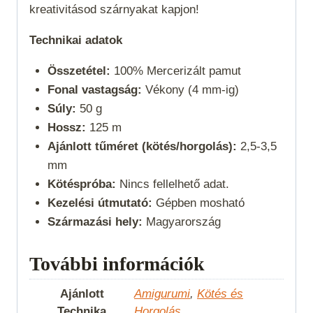
kreativitásod szárnyakat kapjon!
Technikai adatok
Összetétel:
100% Mercerizált pamut
Fonal vastagság:
Vékony (4 mm-ig)
Súly:
50 g
Hossz:
125 m
Ajánlott tűméret (kötés/horgolás):
2,5-3,5
mm
Kötéspróba:
Nincs fellelhető adat.
Kezelési útmutató:
Gépben mosható
Származási hely:
Magyarország
További információk
Ajánlott
Amigurumi
,
Kötés és
Technika
Horgolás