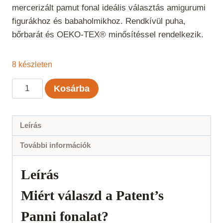
mercerizált pamut fonal ideális választás amigurumi
figurákhoz és babaholmikhoz. Rendkívül puha,
bőrbarát és OEKO-TEX® minősítéssel rendelkezik.
8 készleten
Panni
Kosárba
-
Kávé
11
Leírás
mennyiség
További információk
Leírás
Miért válaszd a Patent’s
Panni fonalat?