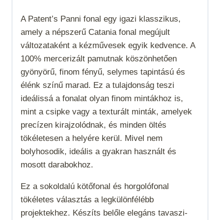
A Patent’s Panni fonal egy igazi klasszikus,
amely a népszerű Catania fonal megújult
változataként a kézművesek egyik kedvence. A
100% mercerizált pamutnak köszönhetően
gyönyörű, finom fényű, selymes tapintású és
élénk színű marad. Ez a tulajdonság teszi
ideálissá a fonalat olyan finom mintákhoz is,
mint a csipke vagy a texturált minták, amelyek
precízen kirajzolódnak, és minden öltés
tökéletesen a helyére kerül. Mivel nem
bolyhosodik, ideális a gyakran használt és
mosott darabokhoz.
Ez a sokoldalú kötőfonal és horgolófonal
tökéletes választás a legkülönfélébb
projektekhez. Készíts belőle elegáns tavaszi-