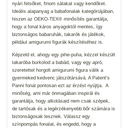
nyári felsőket, finom sálakat vagy kendőket.
Ideális alapanyag a babafonalak kategóriájában,
hiszen az OEKO-TEX® minősítés garantálja,
hogy a fonal káros anyagoktól mentes, így
biztonságos babaruhák, takarók és játékok,
például amigurumi figurák készítéséhez is.
Képzeld el, ahogy egy pihe-puha, kézzel készült
takaróba burkolod a babád, vagy egy apró,
szeretettel horgolt amigurumi figura válik a
gyermeked kedvenc játszótársává. A Patent’s
Panni fonal pontosan ezt az érzést nyújtja.
A
minőség, ami már önmagában inspirál és
garantálja, hogy alkotásaid nem csak szépek,
de tartósak és a legérzékenyebb bőr számára is
biztonságosak lesznek. Válassz egy
színpompás fonalat, és engedd, hogy a