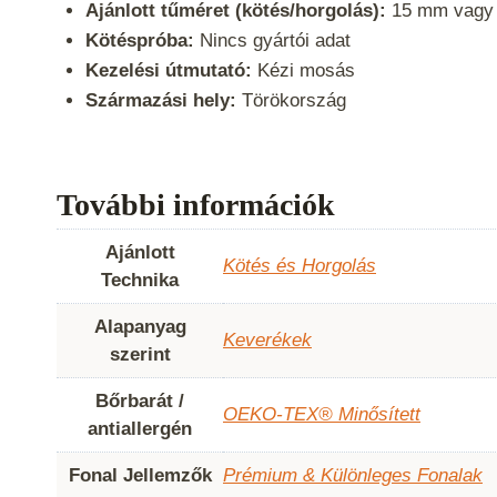
Ajánlott tűméret (kötés/horgolás):
15 mm vagy u
Kötéspróba:
Nincs gyártói adat
Kezelési útmutató:
Kézi mosás
Származási hely:
Törökország
További információk
Ajánlott
Kötés és Horgolás
Technika
Alapanyag
Keverékek
szerint
Bőrbarát /
OEKO-TEX® Minősített
antiallergén
Fonal Jellemzők
Prémium & Különleges Fonalak