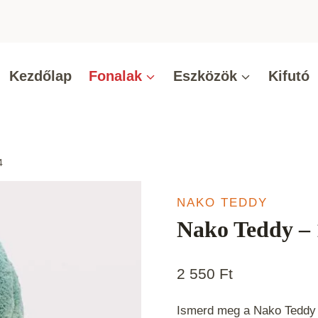
Kezdőlap
Fonalak
Eszközök
Kifutó
4
NAKO TEDDY
Nako Teddy –
2 550
Ft
Ismerd meg a Nako Teddy z