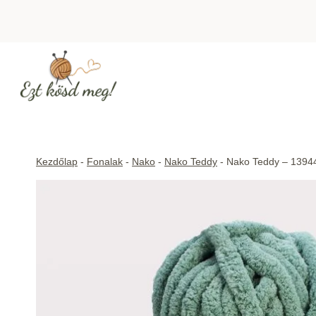
Skip
to
content
Kezdőlap
-
Fonalak
-
Nako
-
Nako Teddy
-
Nako Teddy – 1394