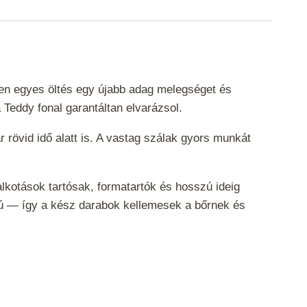
den egyes öltés egy újabb adag melegséget és
 Teddy fonal garantáltan elvarázsol.
övid idő alatt is. A vastag szálak gyors munkát
kotások tartósak, formatartók és hosszú ideig
ású — így a kész darabok kellemesek a bőrnek és