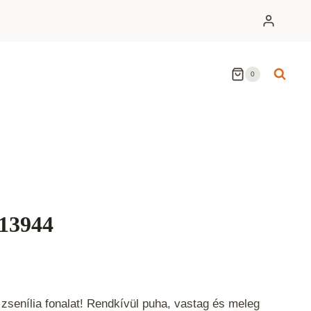
0
 13944
senília fonalat! Rendkívül puha, vastag és meleg