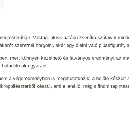
gtestesítője. Vastag, plüss hatású zsenília szálaival min
arót szeretnél horgolni, akár egy ölelni való plüssfigurát, a
en, mert könnyen kezelhető és látványos eredményt ad már r
s haladóknak egyaránt.
m a végeredményben is megmutatkozik: a belőle készült al
ikropoliészterből készül, ami ellenálló, mégis finom tapint