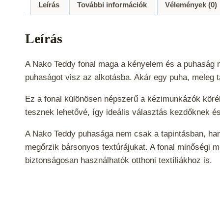
Leírás
További információk
Vélemények (0)
Leírás
A Nako Teddy fonal maga a kényelem és a puhaság me
puhaságot visz az alkotásba. Akár egy puha, meleg tak
Ez a fonal különösen népszerű a kézimunkázók köréb
tesznek lehetővé, így ideális választás kezdőknek é
A Nako Teddy puhasága nem csak a tapintásban, hane
megőrzik bársonyos textúrájukat. A fonal minőségi m
biztonságosan használhatók otthoni textíliákhoz is.