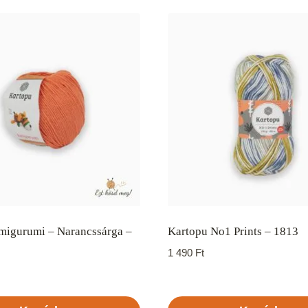
migurumi – Narancssárga –
Kartopu No1 Prints – 1813
1 490
Ft