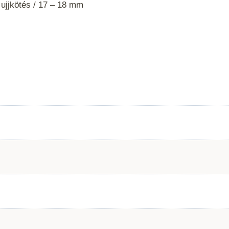
jjkötés /
17 – 18 mm