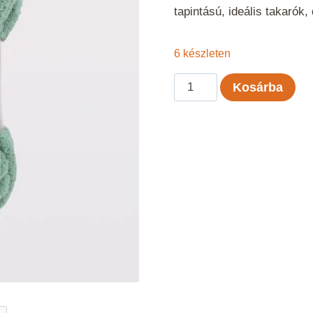
tapintású, ideális takarók
6 készleten
Nako
Kosárba
Teddy
-
13944
mennyiség