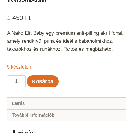
1 450
Ft
A Nako Elit Baby egy prémium anti-pilling akril fonal,
amely rendkívül puha és ideális babaholmikhoz,
takarókhoz és ruhákhoz. Tartós és megbízható.
5 készleten
Nako
Kosárba
Elit
Baby
-
Leírás
Világos
További információk
Rózsaszín
mennyiség
Leírás