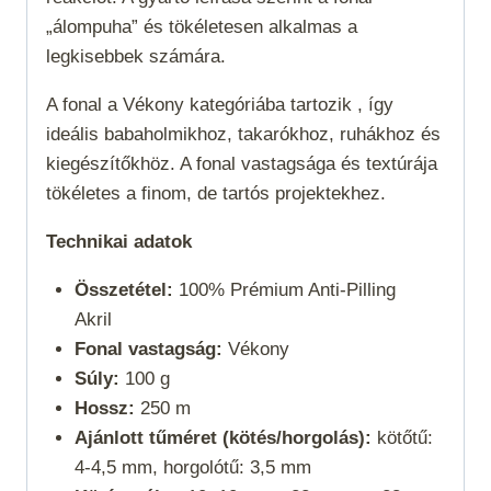
„álompuha” és tökéletesen alkalmas a
legkisebbek számára.
A fonal a
Vékony
kategóriába tartozik , így
ideális babaholmikhoz, takarókhoz, ruhákhoz és
kiegészítőkhöz. A fonal vastagsága és textúrája
tökéletes a finom, de tartós projektekhez.
Technikai adatok
Összetétel:
100% Prémium Anti-Pilling
Akril
Fonal vastagság:
Vékony
Súly:
100 g
Hossz:
250 m
Ajánlott tűméret (kötés/horgolás):
kötőtű:
4-4,5 mm, horgolótű: 3,5 mm