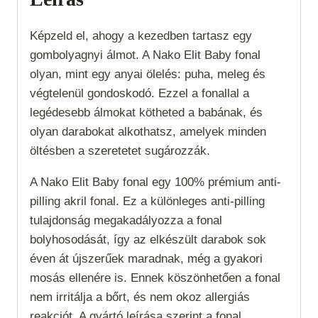
Képzeld el, ahogy a kezedben tartasz egy
gombolyagnyi álmot. A Nako Elit Baby fonal
olyan, mint egy anyai ölelés: puha, meleg és
végtelenül gondoskodó. Ezzel a fonallal a
legédesebb álmokat kötheted a babának, és
olyan darabokat alkothatsz, amelyek minden
öltésben a szeretetet sugározzák.
A Nako Elit Baby fonal egy 100% prémium anti-
pilling akril fonal. Ez a különleges anti-pilling
tulajdonság megakadályozza a fonal
bolyhosodását, így az elkészült darabok sok
éven át újszerűek maradnak, még a gyakori
mosás ellenére is. Ennek köszönhetően a fonal
nem irritálja a bőrt, és nem okoz allergiás
reakciót. A gyártó leírása szerint a fonal