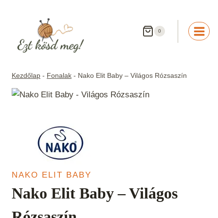
Skip
to
content
0
Kezdőlap
-
Fonalak
-
Nako Elit Baby – Világos Rózsaszín
NAKO ELIT BABY
Nako Elit Baby – Világos
Rózsaszín