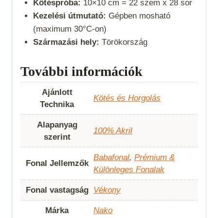
Kötéspróba:
10×10 cm = 22 szem x 28 sor
Kezelési útmutató:
Gépben mosható
(maximum 30°C-on)
Származási hely:
Törökország
További információk
Ajánlott
Kötés és Horgolás
Technika
Alapanyag
100% Akril
szerint
Babafonal
,
Prémium &
Fonal Jellemzők
Különleges Fonalak
Fonal vastagság
Vékony
Márka
Nako