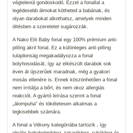
végtelenül gondoskodó. Ezzel a fonallal a
legédesebb álmokat kötheted a babának, és
olyan darabokat alkothatsz, amelyek minden
öltésben a szeretetet sugározzák.
A Nako Elit Baby fonal egy 100% prémium anti-
pilling akril fonal. Ez a különleges anti-pilling
tulajdonság megakadályozza a fonal
bolyhosodását, így az elkészült darabok sok
éven át újszerűek maradnak, még a gyakori
mosás ellenére is. Ennek köszönhetően a fonal
nem irritálja a bőrt, és nem okoz allergiás
reakciót. A gyártó leírása szerint a fonal
„álompuha” és tökéletesen alkalmas a
legkisebbek számára.
A fonal a
Vékony
kategóriába tartozik , így
ideális babaholmikhoz, takarókhoz, ruhákhoz és