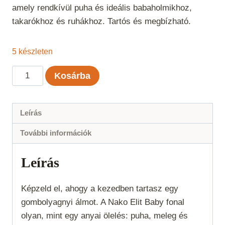
amely rendkívül puha és ideális babaholmikhoz,
takarókhoz és ruhákhoz. Tartós és megbízható.
5 készleten
Nako
Kosárba
Elit
Baby
-
Leírás
Tengerkék
További információk
mennyiség
Leírás
Képzeld el, ahogy a kezedben tartasz egy
gombolyagnyi álmot. A Nako Elit Baby fonal
olyan, mint egy anyai ölelés: puha, meleg és