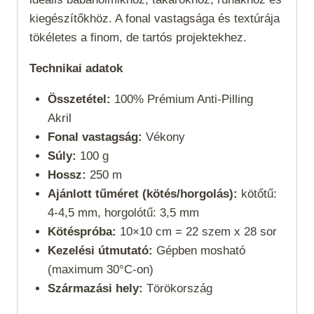
kiegészítőkhöz. A fonal vastagsága és textúrája
tökéletes a finom, de tartós projektekhez.
Technikai adatok
Összetétel:
100% Prémium Anti-Pilling
Akril
Fonal vastagság:
Vékony
Súly:
100 g
Hossz:
250 m
Ajánlott tűméret (kötés/horgolás):
kötőtű:
4-4,5 mm, horgolótű: 3,5 mm
Kötéspróba:
10×10 cm = 22 szem x 28 sor
Kezelési útmutató:
Gépben mosható
(maximum 30°C-on)
Származási hely:
Törökország