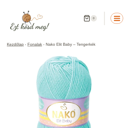
Skip
to
content
0
Kezdőlap
-
Fonalak
-
Nako Elit Baby – Tengerkék