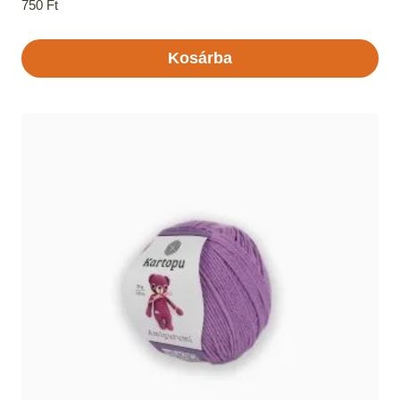
750
Ft
Kosárba