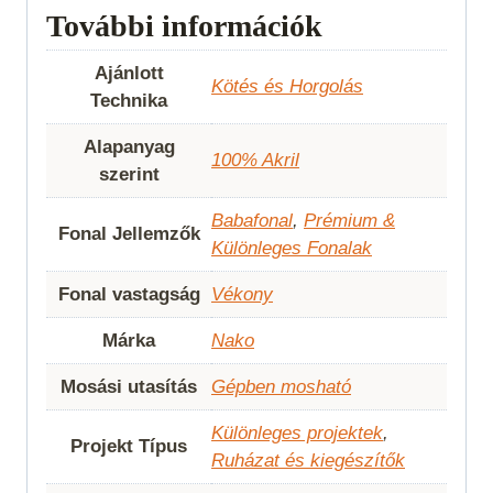
További információk
Ajánlott
Kötés és Horgolás
Technika
Alapanyag
100% Akril
szerint
Babafonal
,
Prémium &
Fonal Jellemzők
Különleges Fonalak
Fonal vastagság
Vékony
Márka
Nako
Mosási utasítás
Gépben mosható
Különleges projektek
,
Projekt Típus
Ruházat és kiegészítők