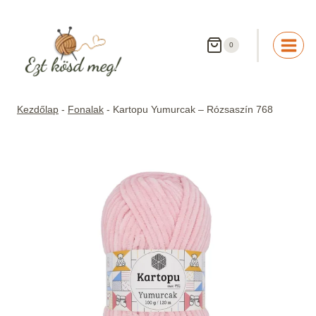
Skip
to
content
0
Kezdőlap
-
Fonalak
-
Kartopu Yumurcak – Rózsaszín 768