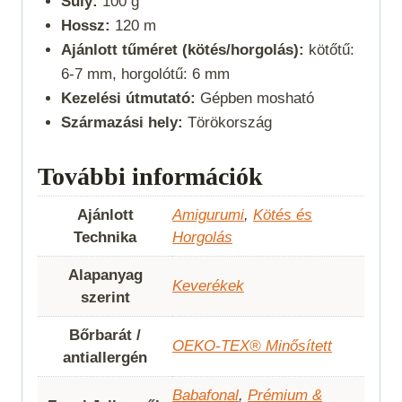
Súly:
100 g
Hossz:
120 m
Ajánlott tűméret (kötés/horgolás):
kötőtű:
6-7 mm, horgolótű: 6 mm
Kezelési útmutató:
Gépben mosható
Származási hely:
Törökország
További információk
Ajánlott
Amigurumi
,
Kötés és
Technika
Horgolás
Alapanyag
Keverékek
szerint
Bőrbarát /
OEKO-TEX® Minősített
antiallergén
Babafonal
,
Prémium &