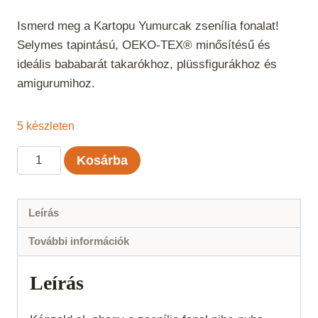
Ismerd meg a Kartopu Yumurcak zsenília fonalat!
Selymes tapintású, OEKO-TEX® minősítésű és
ideális bababarát takarókhoz, plüssfigurákhoz és
amigurumihoz.
5 készleten
Kartopu
Kosárba
Yumurcak
-
Rózsaszín
Leírás
768
További információk
mennyiség
Leírás