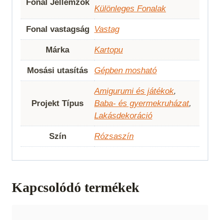
Fonal Jellemzők
Különleges Fonalak
Fonal vastagság
Vastag
Márka
Kartopu
Mosási utasítás
Gépben mosható
Amigurumi és játékok
,
Projekt Típus
Baba- és gyermekruházat
,
Lakásdekoráció
Szín
Rózsaszín
Kapcsolódó termékek