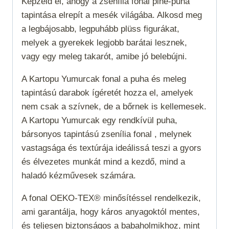
Képzeld el, ahogy a zsenília fonal pihe-puha
tapintása elrepít a mesék világába. Alkosd meg
a legbájosabb, legpuhább plüss figurákat,
melyek a gyerekek legjobb barátai lesznek,
vagy egy meleg takarót, amibe jó belebújni.
A Kartopu Yumurcak fonal a puha és meleg
tapintású darabok ígéretét hozza el, amelyek
nem csak a szívnek, de a bőrnek is kellemesek.
A Kartopu Yumurcak egy rendkívül puha,
bársonyos tapintású zsenília fonal , melynek
vastagsága és textúrája ideálissá teszi a gyors
és élvezetes munkát mind a kezdő, mind a
haladó kézművesek számára.
A fonal OEKO-TEX® minősítéssel rendelkezik,
ami garantálja, hogy káros anyagoktól mentes,
és teljesen biztonságos a babaholmikhoz, mint