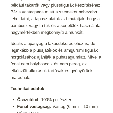
például takarók vagy plüssfigurák készítéséhez.
Bár a vastagsága miatt a szemeket nehezebb
lehet látni, a tapasztalatok azt mutatják, hogy a
bambusz vagy fa tűk és a sorjelölők használata
nagymértékben megkönnyíti a munkát.
Ideális alapanyag a lakásdekorációhoz is, de
leginkább a plüssjátékok és amigurumi figurák
horgolásához ajánlják a puhasága miatt. Mivel a
fonal nem bolyhosodik és nem pereg, az
elkészült alkotások tartósak és gyönyörűek
maradnak.
Technikai adatok
Összetétel:
100% poliészter
Fonal vastagság:
Vastag (6 mm – 10 mm)