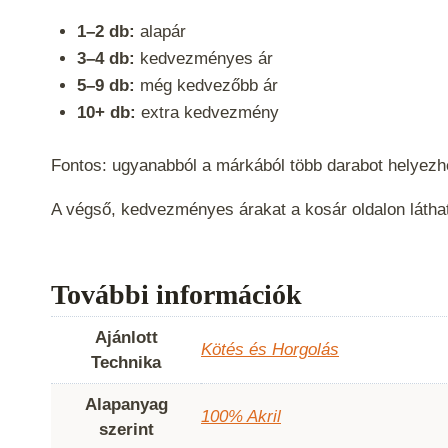
1–2 db:
alapár
3–4 db:
kedvezményes ár
5–9 db:
még kedvezőbb ár
10+ db:
extra kedvezmény
Fontos: ugyanabból a márkából több darabot helyezh
A végső, kedvezményes árakat a kosár oldalon látha
További információk
Ajánlott
Kötés és Horgolás
Technika
Alapanyag
100% Akril
szerint