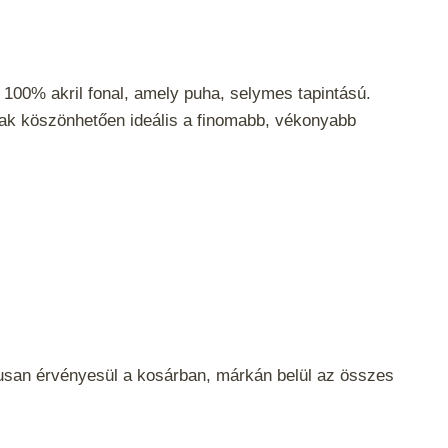
 100% akril fonal, amely puha, selymes tapintású.
k köszönhetően ideális a finomabb, vékonyabb
san érvényesül a kosárban, márkán belül az összes