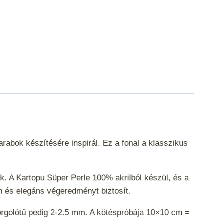
abok készítésére inspirál. Ez a fonal a klasszikus
k. A Kartopu Süper Perle 100% akrilból készül, és a
m és elegáns végeredményt biztosít.
horgolótű pedig 2-2.5 mm. A kötéspróbája 10×10 cm =