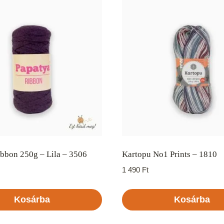
bbon 250g – Lila – 3506
Kartopu No1 Prints – 1810
1 490
Ft
Kosárba
Kosárba