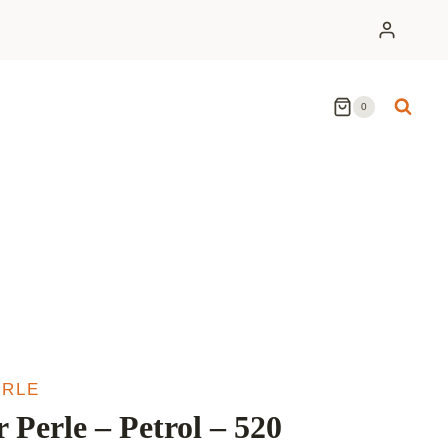
0
ERLE
Perle – Petrol – 520