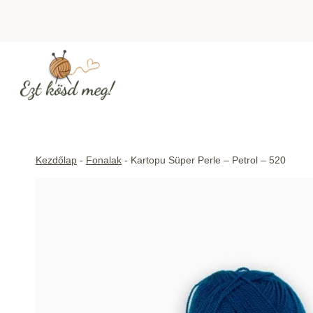
Skip
to
content
Kezdőlap
-
Fonalak
-
Kartopu Süper Perle – Petrol – 520