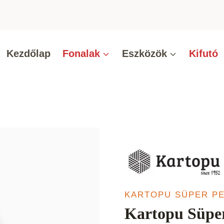
Kezdőlap
Fonalak
Eszközök
Kifutó
KARTOPU SÜPER P
Kartopu Süper 