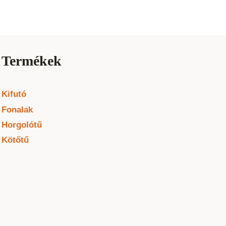
Termékek
Kifutó
Fonalak
Horgolótű
Kötőtű