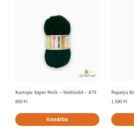
Kartopu Süper Perle – Sötétzöld – 470
Papatya Ri
850
Ft
1 590
Ft
Kosárba