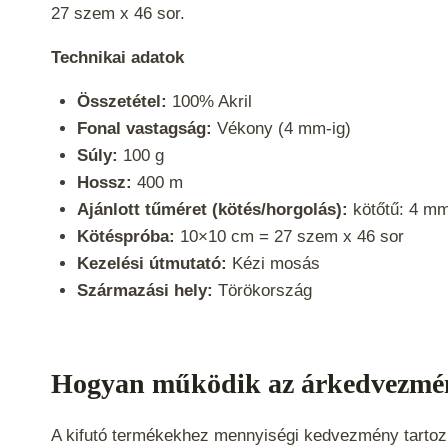
27 szem x 46 sor.
Technikai adatok
Összetétel:
100% Akril
Fonal vastagság:
Vékony (4 mm-ig)
Súly:
100 g
Hossz:
400 m
Ajánlott tűméret (kötés/horgolás):
kötőtű: 4 mm
Kötéspróba:
10×10 cm = 27 szem x 46 sor
Kezelési útmutató:
Kézi mosás
Származási hely:
Törökország
Hogyan működik az árkedvezmé
A kifutó termékekhez mennyiségi kedvezmény tartozik