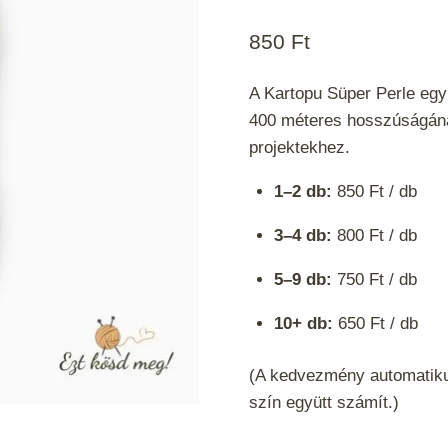
850
Ft
A Kartopu Süper Perle egy
400 méteres hosszúságána
projektekhez.
1–2 db:
850 Ft / db
3–4 db:
800 Ft / db
5–9 db:
750 Ft / db
10+ db:
650 Ft / db
(A kedvezmény automatiku
szín együtt számít.)