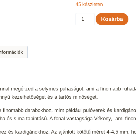
45 készleten
Kartopu
Kosárba
Süper
Perle
-
Petrol
információk
-
520
mennyiség
onnal megérzed a selymes puhaságot, ami a finomabb ruhadar
önnyű kezelhetőséget és a tartós minőséget.
e finomabb darabokhoz, mint például pulóverek és kardigáno
ha és sima tapintású. A fonal vastagsága
Vékony
, ami fino
khez és kardigánokhoz. Az ajánlott kötőtű méret 4-4.5 mm, 