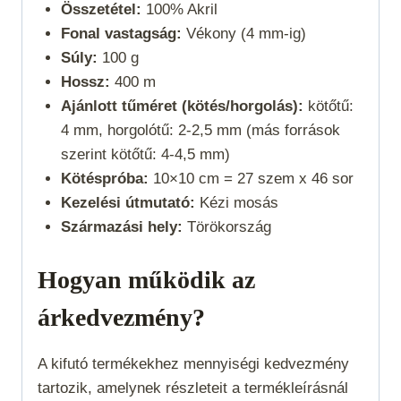
Összetétel:
100% Akril
Fonal vastagság:
Vékony (4 mm-ig)
Súly:
100 g
Hossz:
400 m
Ajánlott tűméret (kötés/horgolás):
kötőtű:
4 mm, horgolótű: 2-2,5 mm (más források
szerint kötőtű: 4-4,5 mm)
Kötéspróba:
10×10 cm = 27 szem x 46 sor
Kezelési útmutató:
Kézi mosás
Származási hely:
Törökország
Hogyan működik az
árkedvezmény?
A kifutó termékekhez mennyiségi kedvezmény
tartozik, amelynek részleteit a termékleírásnál