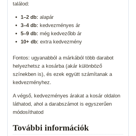
találod:
1–2 db:
alapár
3–4 db:
kedvezményes ár
5–9 db:
még kedvezőbb ár
10+ db:
extra kedvezmény
Fontos: ugyanabból a márkából több darabot
helyezhetsz a kosárba (akár különböző
színekben is), és ezek együtt számítanak a
kedvezményhez.
A végső, kedvezményes árakat a kosár oldalon
láthatod, ahol a darabszámot is egyszerűen
módosíthatod
További információk