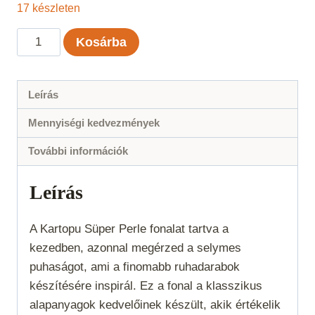
17 készleten
Kartopu
Kosárba
Süper
Perle
-
Leírás
Mályva
Mennyiségi kedvezmények
-
759
További információk
mennyiség
Leírás
A Kartopu Süper Perle fonalat tartva a
kezedben, azonnal megérzed a selymes
puhaságot, ami a finomabb ruhadarabok
készítésére inspirál. Ez a fonal a klasszikus
alapanyagok kedvelőinek készült, akik értékelik