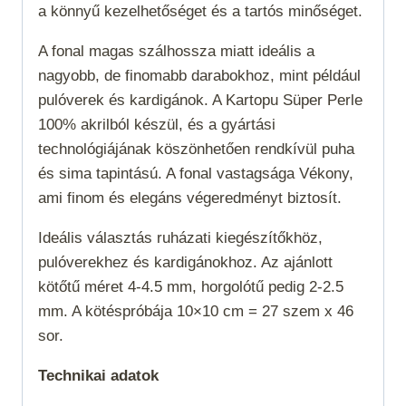
a könnyű kezelhetőséget és a tartós minőséget.
A fonal magas szálhossza miatt ideális a
nagyobb, de finomabb darabokhoz, mint például
pulóverek és kardigánok. A Kartopu Süper Perle
100% akrilból készül, és a gyártási
technológiájának köszönhetően rendkívül puha
és sima tapintású. A fonal vastagsága
Vékony
,
ami finom és elegáns végeredményt biztosít.
Ideális választás ruházati kiegészítőkhöz,
pulóverekhez és kardigánokhoz. Az ajánlott
kötőtű méret 4-4.5 mm, horgolótű pedig 2-2.5
mm. A kötéspróbája 10×10 cm = 27 szem x 46
sor.
Technikai adatok