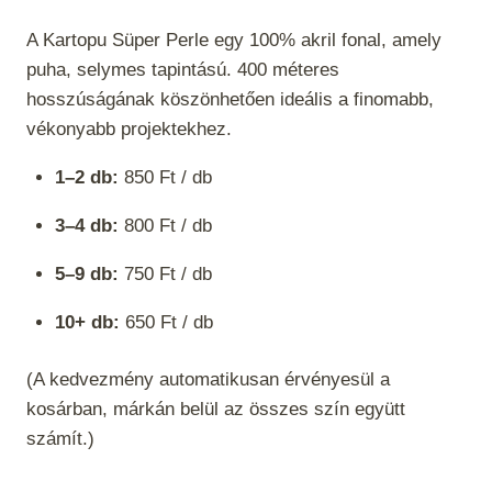
A Kartopu Süper Perle egy 100% akril fonal, amely
puha, selymes tapintású. 400 méteres
hosszúságának köszönhetően ideális a finomabb,
vékonyabb projektekhez.
1–2 db:
850 Ft / db
3–4 db:
800 Ft / db
5–9 db:
750 Ft / db
10+ db:
650 Ft / db
(A kedvezmény automatikusan érvényesül a
kosárban, márkán belül az összes szín együtt
számít.)