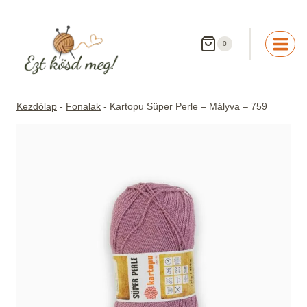
Skip
to
content
0
Kezdőlap
-
Fonalak
-
Kartopu Süper Perle – Mályva – 759