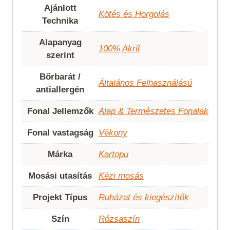
Ajánlott
Kötés és Horgolás
Technika
Alapanyag
100% Akril
szerint
Bőrbarát /
Általános Felhasználású
antiallergén
Fonal Jellemzők
Alap & Természetes Fonalak
Fonal vastagság
Vékony
Márka
Kartopu
Mosási utasítás
Kézi mosás
Projekt Típus
Ruházat és kiegészítők
Szín
Rózsaszín