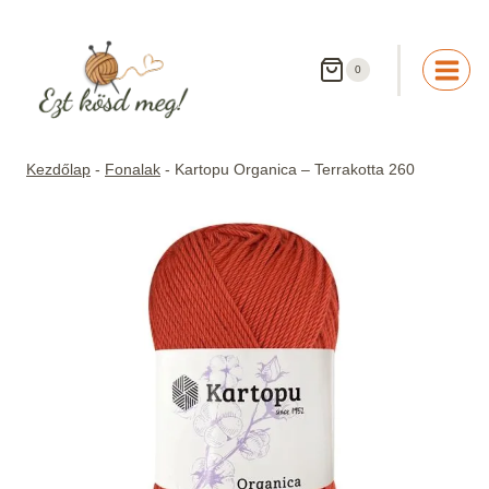
Skip
to
content
0
Kezdőlap
-
Fonalak
-
Kartopu Organica – Terrakotta 260