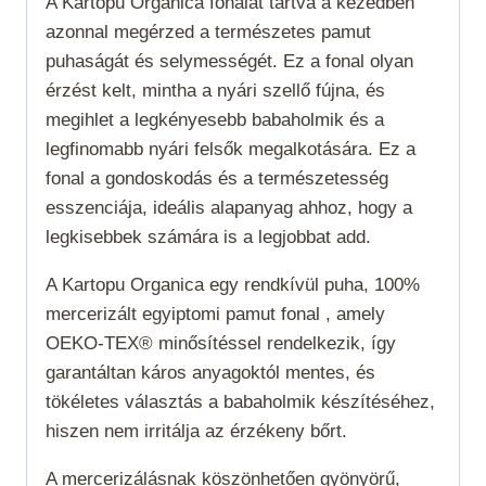
A Kartopu Organica fonalat tartva a kezedben
azonnal megérzed a természetes pamut
puhaságát és selymességét. Ez a fonal olyan
érzést kelt, mintha a nyári szellő fújna, és
megihlet a legkényesebb babaholmik és a
legfinomabb nyári felsők megalkotására. Ez a
fonal a gondoskodás és a természetesség
esszenciája, ideális alapanyag ahhoz, hogy a
legkisebbek számára is a legjobbat add.
A Kartopu Organica egy rendkívül puha, 100%
mercerizált egyiptomi pamut fonal , amely
OEKO-TEX® minősítéssel rendelkezik, így
garantáltan káros anyagoktól mentes, és
tökéletes választás a babaholmik készítéséhez,
hiszen nem irritálja az érzékeny bőrt.
A mercerizálásnak köszönhetően gyönyörű,