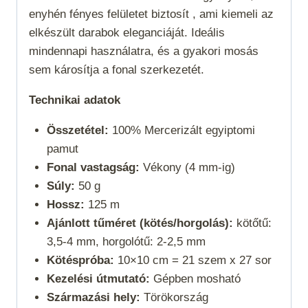
enyhén fényes felületet biztosít , ami kiemeli az
elkészült darabok eleganciáját. Ideális
mindennapi használatra, és a gyakori mosás
sem károsítja a fonal szerkezetét.
Technikai adatok
Összetétel:
100% Mercerizált egyiptomi
pamut
Fonal vastagság:
Vékony (4 mm-ig)
Súly:
50 g
Hossz:
125 m
Ajánlott tűméret (kötés/horgolás):
kötőtű:
3,5-4 mm, horgolótű: 2-2,5 mm
Kötéspróba:
10×10 cm = 21 szem x 27 sor
Kezelési útmutató:
Gépben mosható
Származási hely:
Törökország