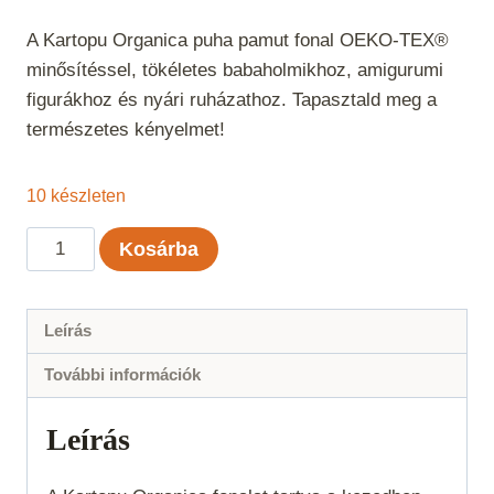
A Kartopu Organica puha pamut fonal OEKO-TEX®
minősítéssel, tökéletes babaholmikhoz, amigurumi
figurákhoz és nyári ruházathoz. Tapasztald meg a
természetes kényelmet!
10 készleten
Kartopu
Kosárba
Organica
-
Terrakotta
Leírás
260
További információk
mennyiség
Leírás