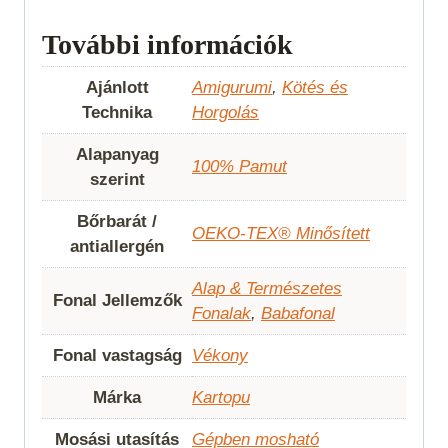
További információk
Ajánlott
Amigurumi
,
Kötés és
Technika
Horgolás
Alapanyag
100% Pamut
szerint
Bőrbarát /
OEKO-TEX® Minősített
antiallergén
Alap & Természetes
Fonal Jellemzők
Fonalak
,
Babafonal
Fonal vastagság
Vékony
Márka
Kartopu
Mosási utasítás
Gépben mosható