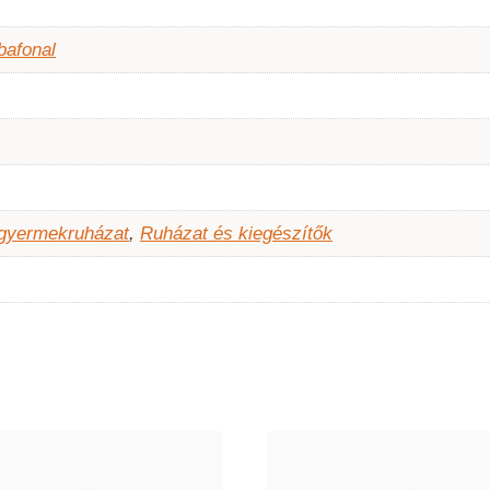
bafonal
 gyermekruházat
,
Ruházat és kiegészítők