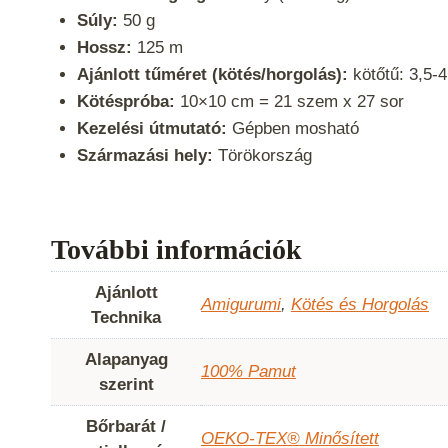
Súly:
50 g
Hossz:
125 m
Ajánlott tűméret (kötés/horgolás):
kötőtű: 3,5-
Kötéspróba:
10×10 cm = 21 szem x 27 sor
Kezelési útmutató:
Gépben mosható
Származási hely:
Törökország
További információk
Ajánlott
Amigurumi
,
Kötés és Horgolás
Technika
Alapanyag
100% Pamut
szerint
Bőrbarát /
OEKO-TEX® Minősített