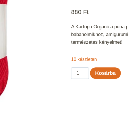
880
Ft
A Kartopu Organica puha 
babaholmikhoz, amigurumi 
természetes kényelmet!
10 készleten
Kartopu
Kosárba
Organica
-
Meggypiros
125
mennyiség