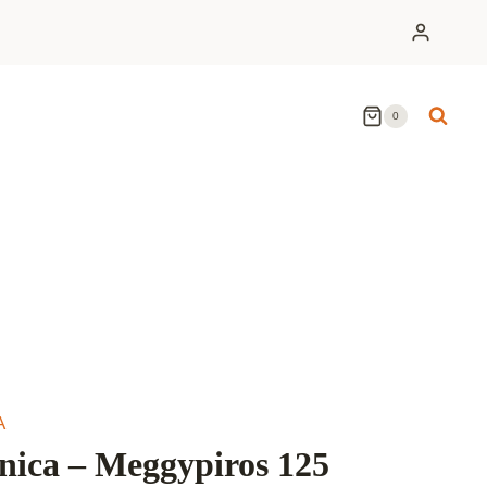
0
A
ica – Meggypiros 125