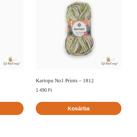
Kartopu No1 Prints – 1812
1 490
Ft
Kosárba