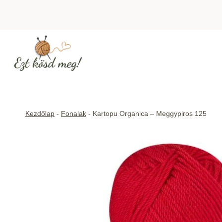
Skip
to
content
Kezdőlap
-
Fonalak
-
Kartopu Organica – Meggypiros 125