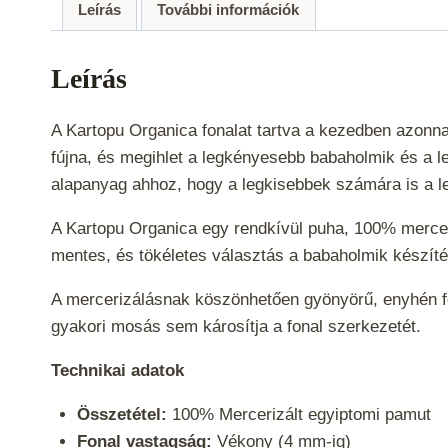
Leírás
További információk
Leírás
A Kartopu Organica fonalat tartva a kezedben azonna
fújna, és megihlet a legkényesebb babaholmik és a l
alapanyag ahhoz, hogy a legkisebbek számára is a 
A Kartopu Organica egy rendkívül puha, 100% mercer
mentes, és tökéletes választás a babaholmik készítés
A mercerizálásnak köszönhetően gyönyörű, enyhén fény
gyakori mosás sem károsítja a fonal szerkezetét.
Technikai adatok
Összetétel:
100% Mercerizált egyiptomi pamut
Fonal vastagság:
Vékony (4 mm-ig)