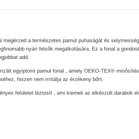
l megérzed a természetes pamut puhaságát és selymességét. 
egfinomabb nyári felsők megalkotására. Ez a fonal a gondos
legjobbat add.
izált egyiptomi pamut fonal , amely OEKO-TEX® minősítésse
éhez, hiszen nem irritálja az érzékeny bőrt.
es felületet biztosít , ami kiemeli az elkészült darabok el