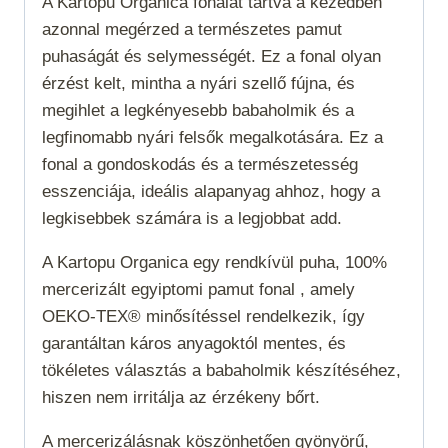
A Kartopu Organica fonalat tartva a kezedben
azonnal megérzed a természetes pamut
puhaságát és selymességét. Ez a fonal olyan
érzést kelt, mintha a nyári szellő fújna, és
megihlet a legkényesebb babaholmik és a
legfinomabb nyári felsők megalkotására. Ez a
fonal a gondoskodás és a természetesség
esszenciája, ideális alapanyag ahhoz, hogy a
legkisebbek számára is a legjobbat add.
A Kartopu Organica egy rendkívül puha, 100%
mercerizált egyiptomi pamut fonal , amely
OEKO-TEX® minősítéssel rendelkezik, így
garantáltan káros anyagoktól mentes, és
tökéletes választás a babaholmik készítéséhez,
hiszen nem irritálja az érzékeny bőrt.
A mercerizálásnak köszönhetően gyönyörű,