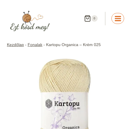
Skip
to
content
0
Kezdőlap
-
Fonalak
-
Kartopu Organica – Krém 025