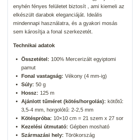
enyhén fényes felületet biztosít , ami kiemeli az
elkészült darabok eleganciáját. Ideális
mindennapi használatra, és a gyakori mosás
sem károsítja a fonal szerkezetét.
Technikai adatok
Összetétel:
100% Mercerizált egyiptomi
pamut
Fonal vastagság:
Vékony (4 mm-ig)
Súly:
50 g
Hossz:
125 m
Ajánlott tűméret (kötés/horgolás):
kötőtű:
3,5-4 mm, horgolótű: 2-2,5 mm
Kötéspróba:
10×10 cm = 21 szem x 27 sor
Kezelési útmutató:
Gépben mosható
Származási hely:
Törökország