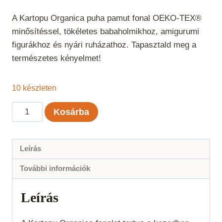
A Kartopu Organica puha pamut fonal OEKO-TEX®
minősítéssel, tökéletes babaholmikhoz, amigurumi
figurákhoz és nyári ruházathoz. Tapasztald meg a
természetes kényelmet!
10 készleten
Kartopu
Kosárba
Organica
-
Krém
Leírás
025
További információk
mennyiség
Leírás