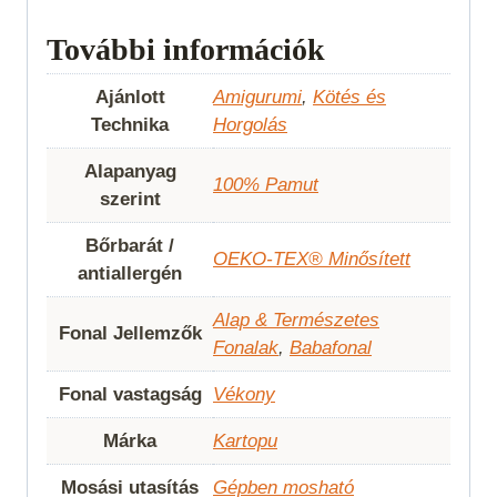
További információk
Ajánlott
Amigurumi
,
Kötés és
Technika
Horgolás
Alapanyag
100% Pamut
szerint
Bőrbarát /
OEKO-TEX® Minősített
antiallergén
Alap & Természetes
Fonal Jellemzők
Fonalak
,
Babafonal
Fonal vastagság
Vékony
Márka
Kartopu
Mosási utasítás
Gépben mosható