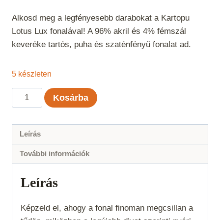
Alkosd meg a legfényesebb darabokat a Kartopu
Lotus Lux fonalával! A 96% akril és 4% fémszál
keveréke tartós, puha és szaténfényű fonalat ad.
5 készleten
Kartopu
Kosárba
Lotus
Lux
-
Leírás
Krém
További információk
025
mennyiség
Leírás
Képzeld el, ahogy a fonal finoman megcsillan a