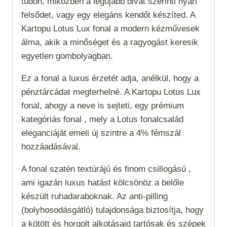
tűdön, miközben a legújabb divat szerinti nyári
felsődet, vagy egy elegáns kendőt készíted. A
Kartopu Lotus Lux fonal a modern kézművesek
álma, akik a minőséget és a ragyogást keresik
egyetlen gombolyagban.
Ez a fonal a luxus érzetét adja, anélkül, hogy a
pénztárcádat megterhelné. A Kartopu Lotus Lux
fonal, ahogy a neve is sejteti, egy prémium
kategóriás fonal , mely a Lotus fonalcsalád
eleganciáját emeli új szintre a 4% fémszál
hozzáadásával.
A fonal szatén textúrájú és finom csillogású ,
ami igazán luxus hatást kölcsönöz a belőle
készült ruhadaraboknak. Az anti-pilling
(bolyhosodásgátló) tulajdonsága biztosítja, hogy
a kötött és horgolt alkotásaid tartósak és szépek