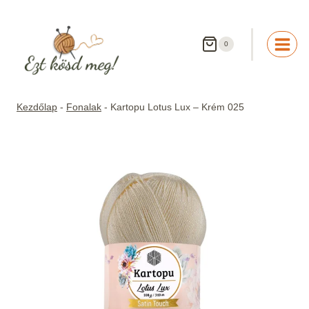
Skip
to
content
0
Kezdőlap
-
Fonalak
-
Kartopu Lotus Lux – Krém 025