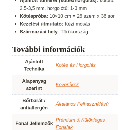
Ajánlott tűméret (kötés/horgolás):
kötőtű:
2,5-3,5 mm, horgolótű: 1-3 mm
Kötéspróba:
10×10 cm = 26 szem x 36 sor
Kezelési útmutató:
Kézi mosás
Származási hely:
Törökország
További információk
Ajánlott
Kötés és Horgolás
Technika
Alapanyag
Keverékek
szerint
Bőrbarát /
Általános Felhasználású
antiallergén
Prémium & Különleges
Fonal Jellemzők
Fonalak