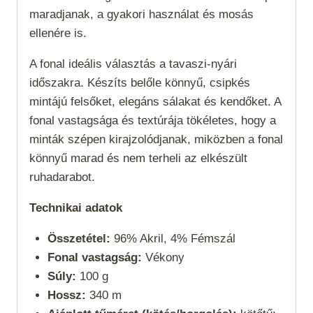
maradjanak, a gyakori használat és mosás
ellenére is.
A fonal
ideális választás a tavaszi-nyári
időszakra. Készíts belőle könnyű, csipkés
mintájú felsőket, elegáns sálakat és kendőket. A
fonal vastagsága és textúrája tökéletes, hogy a
minták szépen kirajzolódjanak, miközben a fonal
könnyű marad és nem terheli az elkészült
ruhadarabot.
Technikai adatok
Összetétel:
96% Akril, 4% Fémszál
Fonal vastagság:
Vékony
Súly:
100 g
Hossz:
340 m