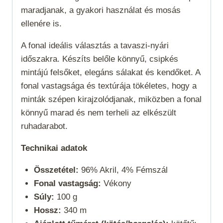
maradjanak, a gyakori használat és mosás
ellenére is.
A fonal
ideális választás a tavaszi-nyári
időszakra. Készíts belőle könnyű, csipkés
mintájú felsőket, elegáns sálakat és kendőket. A
fonal vastagsága és textúrája tökéletes, hogy a
minták szépen kirajzolódjanak, miközben a fonal
könnyű marad és nem terheli az elkészült
ruhadarabot.
Technikai adatok
Összetétel:
96% Akril, 4% Fémszál
Fonal vastagság:
Vékony
Súly:
100 g
Hossz:
340 m