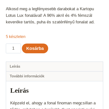
Alkosd meg a legfényesebb darabokat a Kartopu
Lotus Lux fonalával! A 96% akril és 4% fémszál
keveréke tartós, puha és szaténfényű fonalat ad.
5 készleten
Kartopu
Kosárba
Lotus
Lux
-
Leírás
Bézs
További információk
861
mennyiség
Leírás
Képzeld el, ahogy a fonal finoman megcsillan a