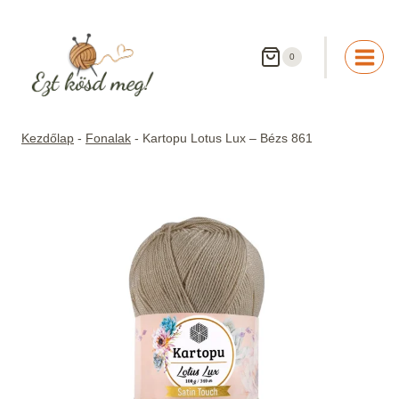
Skip
to
content
0
Kezdőlap
-
Fonalak
-
Kartopu Lotus Lux – Bézs 861