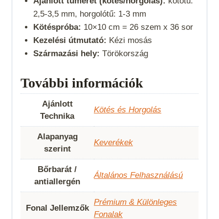
Ajánlott tűméret (kötés/horgolás):
kötőtű:
2,5-3,5 mm, horgolótű: 1-3 mm
Kötéspróba:
10×10 cm = 26 szem x 36 sor
Kezelési útmutató:
Kézi mosás
Származási hely:
Törökország
További információk
Ajánlott
Kötés és Horgolás
Technika
Alapanyag
Keverékek
szerint
Bőrbarát /
Általános Felhasználású
antiallergén
Prémium & Különleges
Fonal Jellemzők
Fonalak