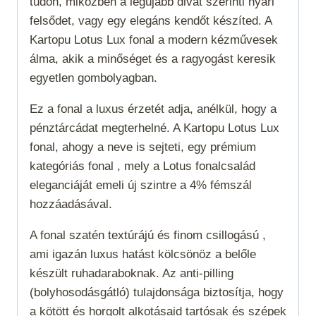
tűdön, miközben a legújabb divat szerinti nyári
felsődet, vagy egy elegáns kendőt készíted. A
Kartopu Lotus Lux fonal a modern kézművesek
álma, akik a minőséget és a ragyogást keresik
egyetlen gombolyagban.
Ez a fonal a luxus érzetét adja, anélkül, hogy a
pénztárcádat megterhelné. A Kartopu Lotus Lux
fonal, ahogy a neve is sejteti, egy prémium
kategóriás fonal , mely a Lotus fonalcsalád
eleganciáját emeli új szintre a 4% fémszál
hozzáadásával.
A fonal szatén textúrájú és finom csillogású ,
ami igazán luxus hatást kölcsönöz a belőle
készült ruhadaraboknak. Az anti-pilling
(bolyhosodásgátló) tulajdonsága biztosítja, hogy
a kötött és horgolt alkotásaid tartósak és szépek