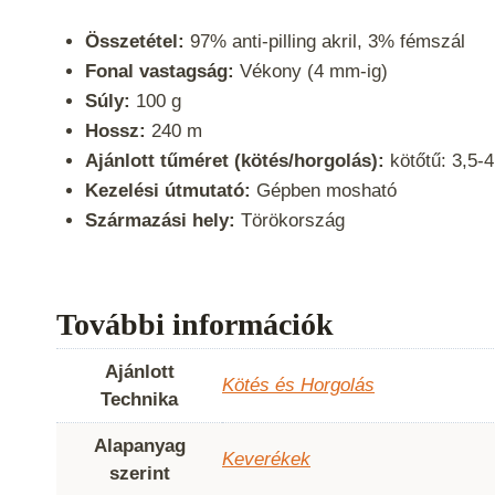
Összetétel:
97% anti-pilling akril, 3% fémszál
Fonal vastagság:
Vékony (4 mm-ig)
Súly:
100 g
Hossz:
240 m
Ajánlott tűméret (kötés/horgolás):
kötőtű: 3,5-
Kezelési útmutató:
Gépben mosható
Származási hely:
Törökország
További információk
Ajánlott
Kötés és Horgolás
Technika
Alapanyag
Keverékek
szerint