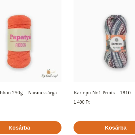
ibbon 250g – Narancssárga –
Kartopu No1 Prints – 1810
1 490
Ft
Kosárba
Kosárba