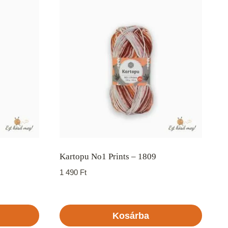
Kartopu No1 Prints – 1809
1 490
Ft
Kosárba