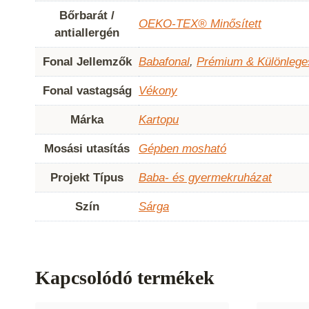
Bőrbarát /
OEKO-TEX® Minősített
antiallergén
Fonal Jellemzők
Babafonal
,
Prémium & Különlege
Fonal vastagság
Vékony
Márka
Kartopu
Mosási utasítás
Gépben mosható
Projekt Típus
Baba- és gyermekruházat
Szín
Sárga
Kapcsolódó termékek