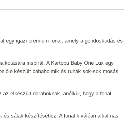
nal egy igazi prémium fonal, amely a gondoskodás és
galkotására inspirál. A Kartopu Baby One Lux egy
 a belőle készült babaholmik és ruhák sok-sok mosás
 az elkészült daraboknak, anélkül, hogy a fonal
ák és sálak készítéséhez.
A fonal kiválóan alkalmas