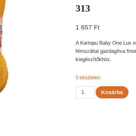
313
1 657
Ft
A Kartopu Baby One Lux egy
fémszállal gazdagítva fino
kiegészítőkhöz.
5 készleten
Kartopu
Kosárba
Baby
One
Lux
-
Okker