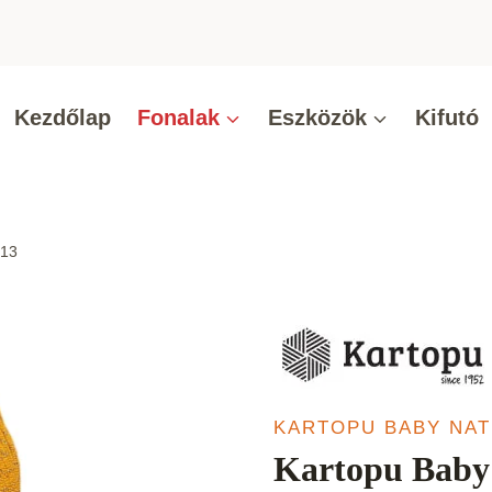
Kezdőlap
Fonalak
Eszközök
Kifutó
313
KARTOPU BABY NA
Kartopu Baby 