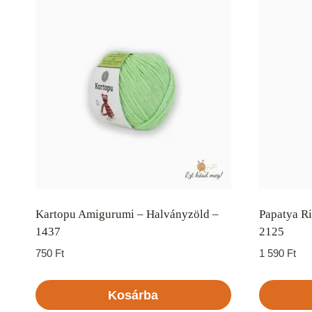
Kartopu Amigurumi – Halványzöld –
Papatya R
1437
2125
750
Ft
1 590
Ft
Kosárba