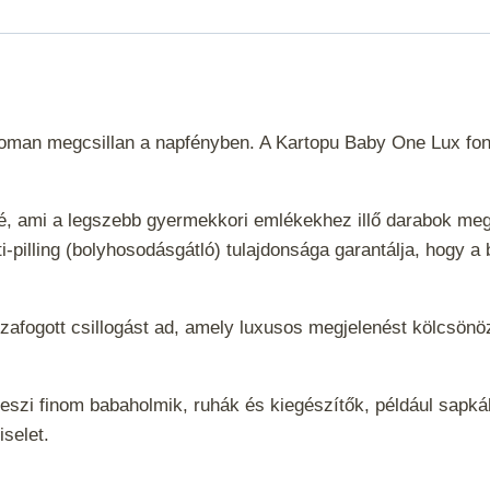
csillogó
313
mennyiség
finoman megcsillan a napfényben. A Kartopu Baby One Lux fo
ssé, ami a legszebb gyermekkori emlékekhez illő darabok me
ti-pilling (bolyhosodásgátló) tulajdonsága garantálja, hogy
zafogott csillogást ad, amely luxusos megjelenést kölcsönöz
 teszi finom babaholmik, ruhák és kiegészítők, például sapk
iselet.