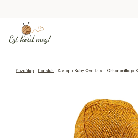
Skip
to
content
Kezdőlap
-
Fonalak
-
Kartopu Baby One Lux – Okker csillogó 