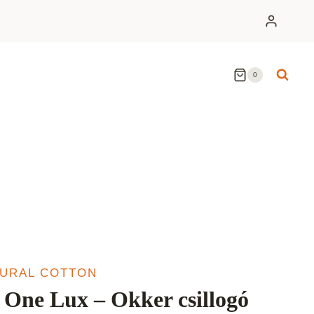
0
TURAL COTTON
One Lux – Okker csillogó