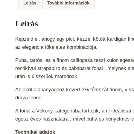
Leírás
További információk
Leírás
Képzeld el, ahogy egy pici, kézzel kötött kardigán 
az elegancia tökéletes kombinációja.
Puha, tartós, és a finom csillogása teszi különlege
rendkívül strapabíró és bababarát fonal , melynek an
után is újszerűek maradnak.
Az akril alapanyaghoz kevert 3% fémszál finom, viss
durva lenne.
A fonal a
Vékony
kategóriába tartozik, ami ideálissá
egész éves használatra , mivel puha és kényelmes v
Technikai adatok