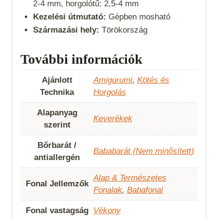
2-4 mm, horgolótű: 2,5-4 mm
Kezelési útmutató:
Gépben mosható
Származási hely:
Törökország
További információk
Ajánlott
Amigurumi
,
Kötés és
Technika
Horgolás
Alapanyag
Keverékek
szerint
Bőrbarát /
Bababarát (Nem minősített)
antiallergén
Alap & Természetes
Fonal Jellemzők
Fonalak
,
Babafonal
Fonal vastagság
Vékony