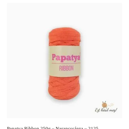
Papatya Ribbon 250g – Narancssárga – 2125