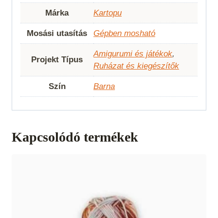
Márka
Kartopu
Mosási utasítás
Gépben mosható
Amigurumi és játékok
,
Projekt Típus
Ruházat és kiegészítők
Szín
Barna
Kapcsolódó termékek