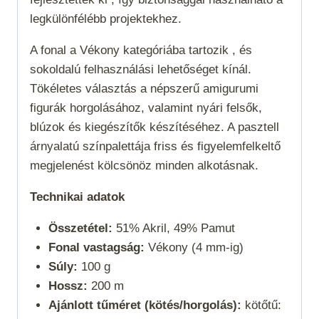
legkülönfélébb projektekhez.
A fonal a
Vékony
kategóriába tartozik , és
sokoldalú felhasználási lehetőséget kínál.
Tökéletes választás a népszerű amigurumi
figurák horgolásához, valamint nyári felsők,
blúzok és kiegészítők készítéséhez. A pasztell
árnyalatú színpalettája friss és figyelemfelkeltő
megjelenést kölcsönöz minden alkotásnak.
Technikai adatok
Összetétel:
51% Akril, 49% Pamut
Fonal vastagság:
Vékony (4 mm-ig)
Súly:
100 g
Hossz:
200 m
Ajánlott tűméret (kötés/horgolás):
kötőtű: