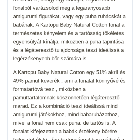
fonalból varázsolod meg a legaranyosabb
amigurumi figurákat, vagy egy puha ruhácskát a
babának. A Kartopu Baby Natural Cotton fonal a
természetes kényelem és a tartósság tökéletes
egyensúlyát kínálja, miközben a puha tapintása
és a légáteresztő tulajdonsága teszi ideálissá a
legérzékenyebb bőr számára is.
A Kartopu Baby Natural Cotton egy 51% akril és
49% pamut keverék , ami a fonalat könnyűvé és
formatartóvá teszi, miközben a
pamuttartalomnak köszönhetően légáteresztő
marad. Ez a kombináció teszi ideálissá mind
amigurumi játékokhoz, mind babaruházathoz,
mivel a fonal nem csak puha, de tartós is. A
fonalat kifejezetten a babák érzékeny bőrére
fejlesztették ki , így biztonsággal használható a