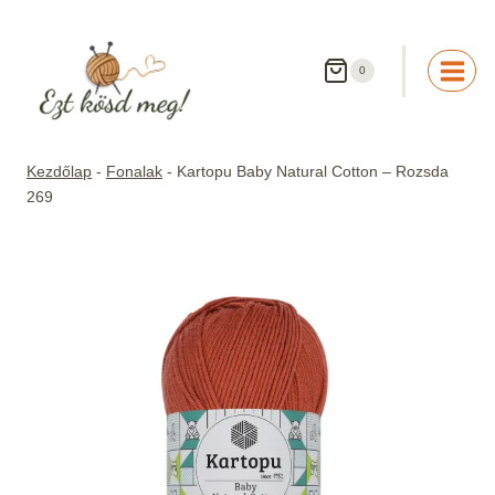
Skip
to
content
0
Kezdőlap
-
Fonalak
-
Kartopu Baby Natural Cotton – Rozsda
269