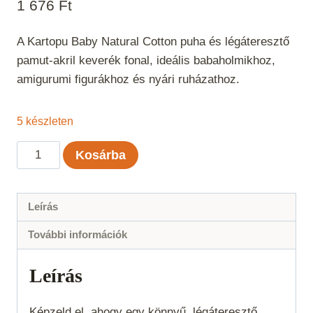
1 676
Ft
A Kartopu Baby Natural Cotton puha és légáteresztő
pamut-akril keverék fonal, ideális babaholmikhoz,
amigurumi figurákhoz és nyári ruházathoz.
5 készleten
Kartopu
Kosárba
Baby
Natural
Cotton
Leírás
-
További információk
Rozsda
269
Leírás
mennyiség
Képzeld el, ahogy egy könnyű, légáteresztő