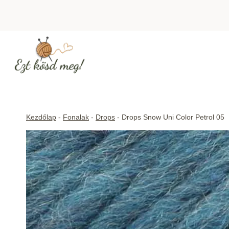
Skip
to
content
Kezdőlap
-
Fonalak
-
Drops
-
Drops Snow Uni Color Petrol 05