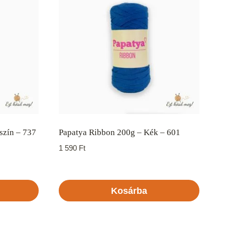
szín – 737
Papatya Ribbon 200g – Kék – 601
1 590
Ft
Kosárba