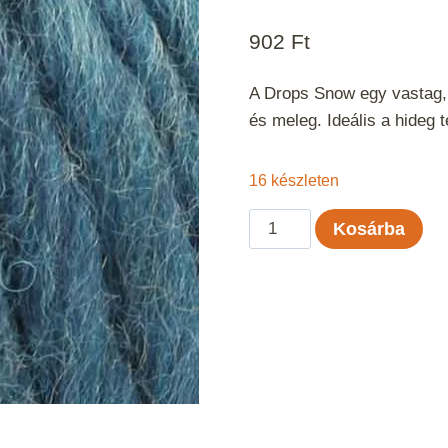
902
Ft
A Drops Snow egy vastag, 
és meleg. Ideális a hideg 
16 készleten
Drops
Kosárba
Snow
Uni
Color
Petrol
05
mennyiség