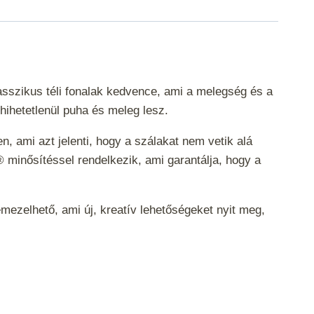
asszikus téli fonalak kedvence, ami a melegség és a
 hihetetlenül puha és meleg lesz.
, ami azt jelenti, hogy a szálakat nem vetik alá
 minősítéssel rendelkezik, ami garantálja, hogy a
emezelhető, ami új, kreatív lehetőségeket nyit meg,