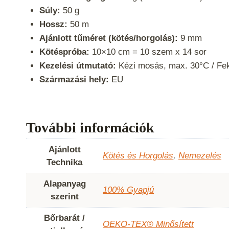
Súly:
50 g
Hossz:
50 m
Ajánlott tűméret (kötés/horgolás):
9 mm
Kötéspróba:
10×10 cm = 10 szem x 14 sor
Kezelési útmutató:
Kézi mosás, max. 30°C / Fek
Származási hely:
EU
További információk
Ajánlott
Kötés és Horgolás
,
Nemezelés
Technika
Alapanyag
100% Gyapjú
szerint
Bőrbarát /
OEKO-TEX® Minősített