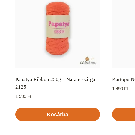
Papatya Ribbon 250g – Narancssárga –
Kartopu No
2125
1 490
Ft
1 590
Ft
Kosárba