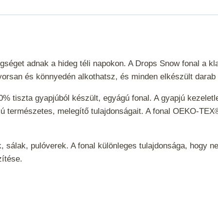
gséget adnak a hideg téli napokon. A Drops Snow fonal a kl
 gyorsan és könnyedén alkothatsz, és minden elkészült darab
iszta gyapjúból készült, egyágú fonal. A gyapjú kezeletlen
pjú természetes, melegítő tulajdonságait. A fonal OEKO-TEX®
k, sálak, pulóverek. A fonal különleges tulajdonsága, hogy n
szítése.