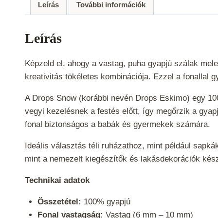
Leírás
További információk
Leírás
Képzeld el, ahogy a vastag, puha gyapjú szálak mele
kreativitás tökéletes kombinációja. Ezzel a fonallal
A Drops Snow (korábbi nevén Drops Eskimo) egy 100% t
vegyi kezelésnek a festés előtt, így megőrzik a gya
fonal biztonságos a babák és gyermekek számára.
Ideális választás téli ruházathoz, mint például sapká
mint a nemezelt kiegészítők és lakásdekorációk ké
Technikai adatok
Összetétel:
100% gyapjú
Fonal vastagság:
Vastag (6 mm – 10 mm)