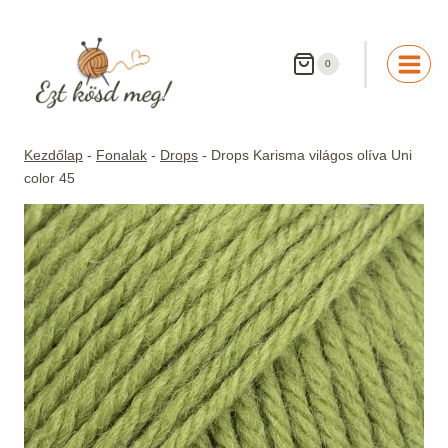
Skip
to
content
0
Kezdőlap
-
Fonalak
-
Drops
-
Drops Karisma világos olíva Uni
color 45