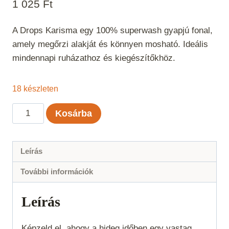
1 025
Ft
A Drops Karisma egy 100% superwash gyapjú fonal,
amely megőrzi alakját és könnyen mosható. Ideális
mindennapi ruházathoz és kiegészítőkhöz.
18 készleten
Drops
Kosárba
Karisma
világos
olíva
Leírás
Uni
További információk
color
45
Leírás
mennyiség
Képzeld el, ahogy a hideg időben egy vastag,