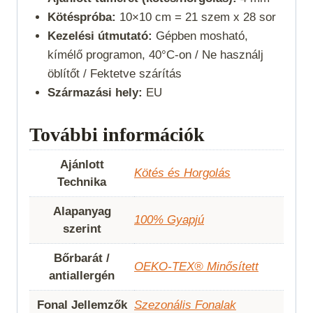
Kötéspróba:
10×10 cm = 21 szem x 28 sor
Kezelési útmutató:
Gépben mosható,
kímélő programon, 40°C-on / Ne használj
öblítőt / Fektetve szárítás
Származási hely:
EU
További információk
Ajánlott
Kötés és Horgolás
Technika
Alapanyag
100% Gyapjú
szerint
Bőrbarát /
OEKO-TEX® Minősített
antiallergén
Fonal Jellemzők
Szezonális Fonalak