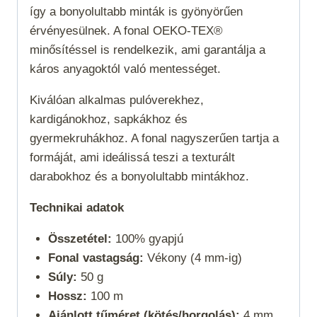
így a bonyolultabb minták is gyönyörűen
érvényesülnek. A fonal OEKO-TEX®
minősítéssel is rendelkezik, ami garantálja a
káros anyagoktól való mentességet.
Kiválóan alkalmas pulóverekhez,
kardigánokhoz, sapkákhoz és
gyermekruhákhoz. A fonal nagyszerűen tartja a
formáját, ami ideálissá teszi a texturált
darabokhoz és a bonyolultabb mintákhoz.
Technikai adatok
Összetétel:
100% gyapjú
Fonal vastagság:
Vékony (4 mm-ig)
Súly:
50 g
Hossz:
100 m
Ajánlott tűméret (kötés/horgolás):
4 mm