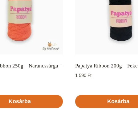
ibbon 250g – Narancssárga –
Papatya Ribbon 200g – Feke
1 590
Ft
Kosárba
Kosárba