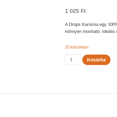
1 025
Ft
A Drops Karisma egy 100%
könnyen mosható. Ideális 
20 készleten
Drops
Kosárba
Karisma
Citrom
uni
color
79
mennyiség