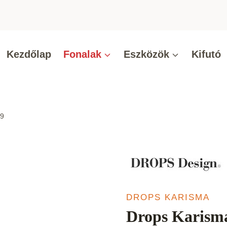
Kezdőlap
Fonalak
Eszközök
Kifutó
79
DROPS KARISMA
Drops Karisma