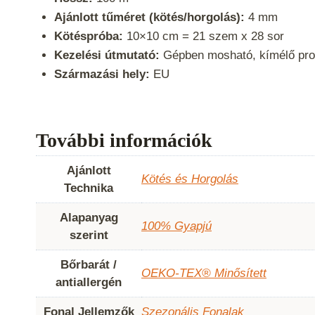
Ajánlott tűméret (kötés/horgolás):
4 mm
Kötéspróba:
10×10 cm = 21 szem x 28 sor
Kezelési útmutató:
Gépben mosható, kímélő prog
Származási hely:
EU
További információk
Ajánlott
Kötés és Horgolás
Technika
Alapanyag
100% Gyapjú
szerint
Bőrbarát /
OEKO-TEX® Minősített
antiallergén
Fonal Jellemzők
Szezonális Fonalak