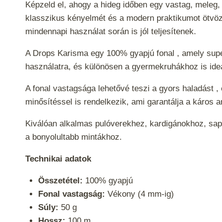
Képzeld el, ahogy a hideg időben egy vastag, meleg,
klasszikus kényelmét és a modern praktikumot ötvözi
mindennapi használat során is jól teljesítenek.
A Drops Karisma egy 100% gyapjú fonal , amely
sup
használatra, és különösen a gyermekruhákhoz is ideá
A fonal vastagsága lehetővé teszi a gyors haladást 
minősítéssel is rendelkezik, ami garantálja a káros
Kiválóan alkalmas pulóverekhez, kardigánokhoz, sapk
a bonyolultabb mintákhoz.
Technikai adatok
Összetétel:
100% gyapjú
Fonal vastagság:
Vékony (4 mm-ig)
Súly:
50 g
Hossz:
100 m