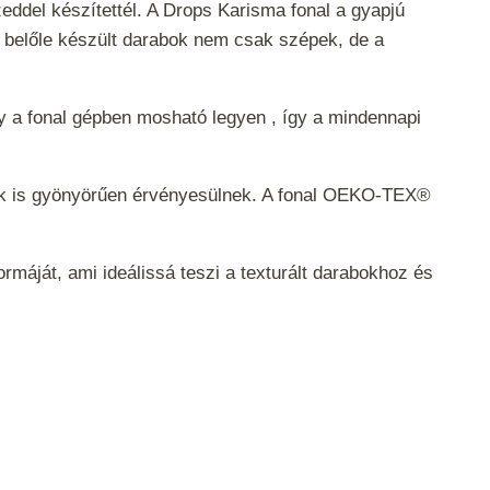
eddel készítettél. A Drops Karisma fonal a gyapjú
a belőle készült darabok nem csak szépek, de a
gy a fonal gépben mosható legyen , így a mindennapi
nták is gyönyörűen érvényesülnek. A fonal OEKO-TEX®
máját, ami ideálissá teszi a texturált darabokhoz és