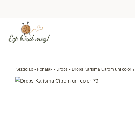
Skip
to
content
Kezdőlap
-
Fonalak
-
Drops
-
Drops Karisma Citrom uni color 