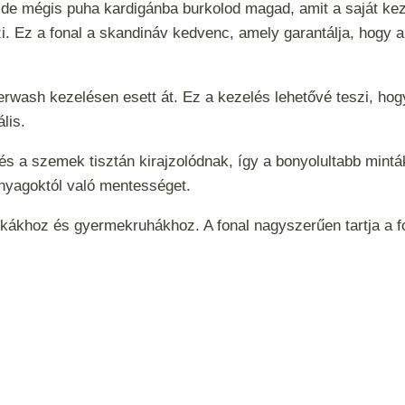
 de mégis puha kardigánba burkolod magad, amit a saját kez
. Ez a fonal a skandináv kedvenc, amely garantálja, hogy 
erwash
kezelésen esett át. Ez a kezelés lehetővé teszi, ho
lis.
, és a szemek tisztán kirajzolódnak, így a bonyolultabb mi
 anyagoktól való mentességet.
ákhoz és gyermekruhákhoz. A fonal nagyszerűen tartja a for