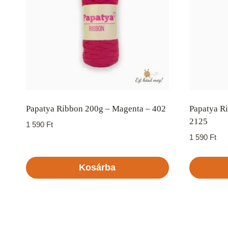
Papatya Ribbon 200g – Magenta – 402
Papatya R
2125
1 590
Ft
1 590
Ft
Kosárba