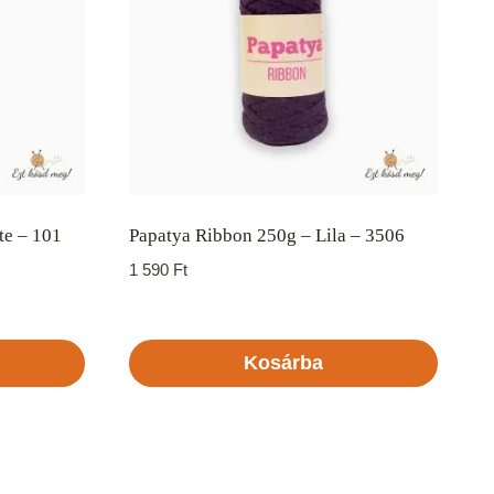
te – 101
Papatya Ribbon 250g – Lila – 3506
1 590
Ft
Kosárba