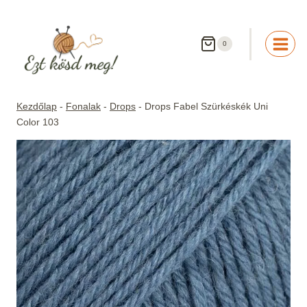
Skip
to
content
0
Kezdőlap
-
Fonalak
-
Drops
-
Drops Fabel Szürkéskék Uni
Color 103