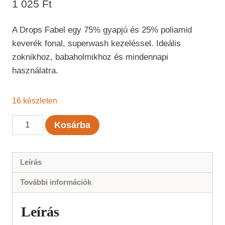
1 025
Ft
A Drops Fabel egy 75% gyapjú és 25% poliamid
keverék fonal, superwash kezeléssel. Ideális
zoknikhoz, babaholmikhoz és mindennapi
használatra.
16 készleten
Drops
Kosárba
Fabel
Szürkéskék
Uni
Leírás
Color
További információk
103
mennyiség
Leírás