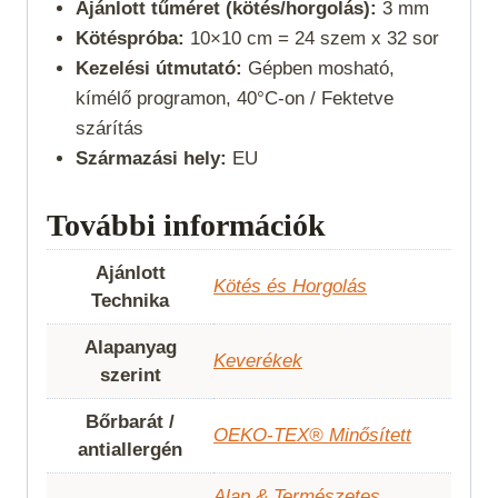
Ajánlott tűméret (kötés/horgolás):
3 mm
Kötéspróba:
10×10 cm = 24 szem x 32 sor
Kezelési útmutató:
Gépben mosható,
kímélő programon, 40°C-on / Fektetve
szárítás
Származási hely:
EU
További információk
Ajánlott
Kötés és Horgolás
Technika
Alapanyag
Keverékek
szerint
Bőrbarát /
OEKO-TEX® Minősített
antiallergén
Alap & Természetes