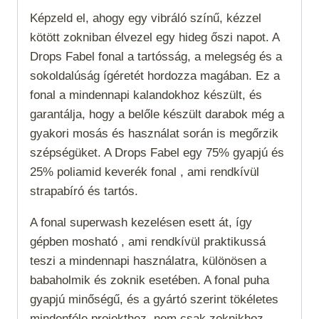
Képzeld el, ahogy egy vibráló színű, kézzel
kötött zokniban élvezel egy hideg őszi napot. A
Drops Fabel fonal a tartósság, a melegség és a
sokoldalúság ígéretét hordozza magában. Ez a
fonal a mindennapi kalandokhoz készült, és
garantálja, hogy a belőle készült darabok még a
gyakori mosás és használat során is megőrzik
szépségüket. A Drops Fabel egy 75% gyapjú és
25% poliamid keverék fonal , ami rendkívül
strapabíró és tartós.
A fonal
superwash
kezelésen esett át, így
gépben mosható , ami rendkívül praktikussá
teszi a mindennapi használatra, különösen a
babaholmik és zoknik esetében. A fonal puha
gyapjú minőségű, és a gyártó szerint tökéletes
mindenféle projekthez, nem csak zoknikhoz.