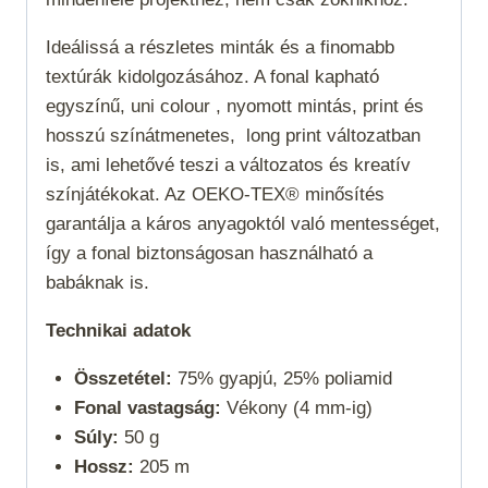
Ideálissá a részletes minták és a finomabb
textúrák kidolgozásához. A fonal kapható
egyszínű,
uni colour
, nyomott mintás,
print
és
hosszú színátmenetes,
long print
változatban
is, ami lehetővé teszi a változatos és kreatív
színjátékokat. Az OEKO-TEX® minősítés
garantálja a káros anyagoktól való mentességet,
így a fonal biztonságosan használható a
babáknak is.
Technikai adatok
Összetétel:
75% gyapjú, 25% poliamid
Fonal vastagság:
Vékony (4 mm-ig)
Súly:
50 g
Hossz:
205 m