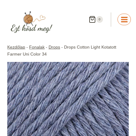
Skip
to
content
0
Kezdőlap
-
Fonalak
-
Drops
-
Drops Cotton Light Kotatott
Farmer Uni Color 34