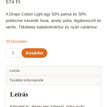
574
Ft
A Drops Cotton Light egy 50% pamut és 50%
poliészter keverék fonal, amely puha, légáteresztő és
tartós. Tökéletes babaholmikhoz és nyári ruhákhoz.
20 készleten
Drops
Kosárba
Cotton
Light
Kotatott
Leírás
Farmer
További információk
Uni
Color
Leírás
34
mennyiség
Képzeld el, ahogy egy könnyű, puha nyári