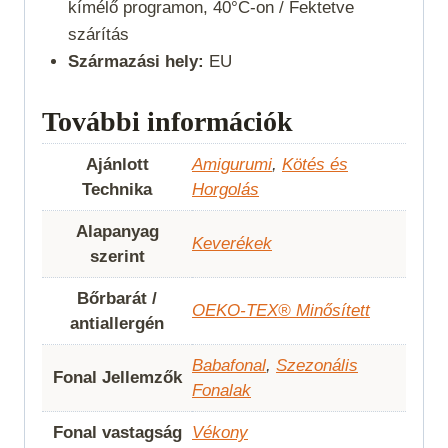
kímélő programon, 40°C-on / Fektetve
szárítás
Származási hely:
EU
További információk
Ajánlott
Amigurumi
,
Kötés és
Technika
Horgolás
Alapanyag
Keverékek
szerint
Bőrbarát /
OEKO-TEX® Minősített
antiallergén
Babafonal
,
Szezonális
Fonal Jellemzők
Fonalak
Fonal vastagság
Vékony