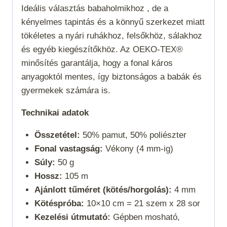
Ideális választás babaholmikhoz , de a
kényelmes tapintás és a könnyű szerkezet miatt
tökéletes a nyári ruhákhoz, felsőkhöz, sálakhoz
és egyéb kiegészítőkhöz. Az OEKO-TEX®
minősítés garantálja, hogy a fonal káros
anyagoktól mentes, így biztonságos a babák és
gyermekek számára is.
Technikai adatok
Összetétel:
50% pamut, 50% poliészter
Fonal vastagság:
Vékony (4 mm-ig)
Súly:
50 g
Hossz:
105 m
Ajánlott tűméret (kötés/horgolás):
4 mm
Kötéspróba:
10×10 cm = 21 szem x 28 sor
Kezelési útmutató:
Gépben mosható,