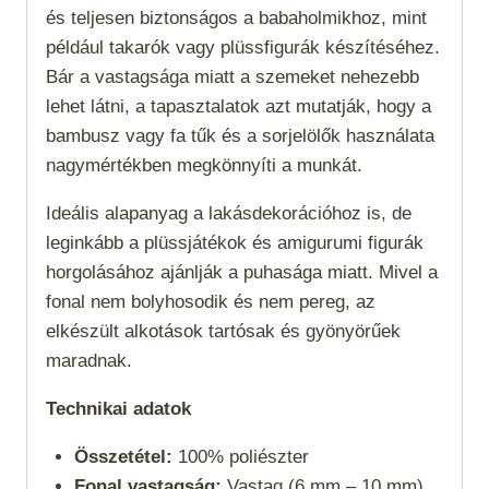
és teljesen biztonságos a babaholmikhoz, mint
például takarók vagy plüssfigurák készítéséhez.
Bár a vastagsága miatt a szemeket nehezebb
lehet látni, a tapasztalatok azt mutatják, hogy a
bambusz vagy fa tűk és a sorjelölők használata
nagymértékben megkönnyíti a munkát.
Ideális alapanyag a lakásdekorációhoz is, de
leginkább a plüssjátékok és amigurumi figurák
horgolásához ajánlják a puhasága miatt. Mivel a
fonal nem bolyhosodik és nem pereg, az
elkészült alkotások tartósak és gyönyörűek
maradnak.
Technikai adatok
Összetétel:
100% poliészter
Fonal vastagság:
Vastag (6 mm – 10 mm)