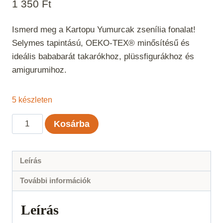
1 350
Ft
Ismerd meg a Kartopu Yumurcak zsenília fonalat!
Selymes tapintású, OEKO-TEX® minősítésű és
ideális bababarát takarókhoz, plüssfigurákhoz és
amigurumihoz.
5 készleten
Kartopu
Kosárba
Yumurcak
-
Barackrózsaszín
Leírás
218
További információk
mennyiség
Leírás