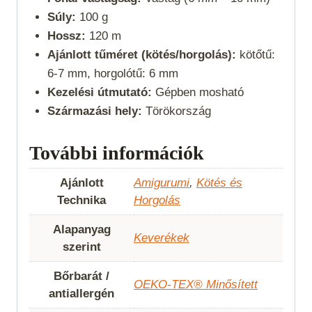
Súly:
100 g
Hossz:
120 m
Ajánlott tűméret (kötés/horgolás):
kötőtű:
6-7 mm, horgolótű: 6 mm
Kezelési útmutató:
Gépben mosható
Származási hely:
Törökország
További információk
Ajánlott
Amigurumi
,
Kötés és
Technika
Horgolás
Alapanyag
Keverékek
szerint
Bőrbarát /
OEKO-TEX® Minősített
antiallergén