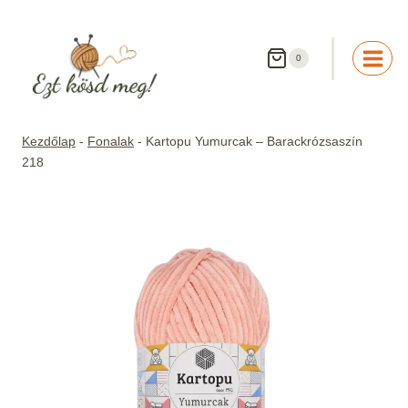
Skip
to
content
0
Kezdőlap
-
Fonalak
-
Kartopu Yumurcak – Barackrózsaszín
218