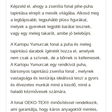
Képzeld el, ahogy a zsenília fonal pihe-puha
tapintása elrepít a mesék világába. Alkosd meg
a legbájosabb, legpuhább plüss figurákat,
melyek a gyerekek legjobb barátai lesznek,
vagy egy meleg takarót, amibe jó belebújni.
A Kartopu Yumurcak fonal a puha és meleg
tapintású darabok ígéretét hozza el, amelyek
nem csak a szívnek, de a bőrnek is kellemesek.
A Kartopu Yumurcak egy rendkívül puha,
bársonyos tapintású zsenília fonal , melynek
vastagsága és textúrája ideálissá teszi a gyors
és élvezetes munkát mind a kezdő, mind a
haladó kézművesek számára.
A fonal OEKO-TEX® minősítéssel rendelkezik,
ami garantálja, hogy káros anyagoktól mentes,