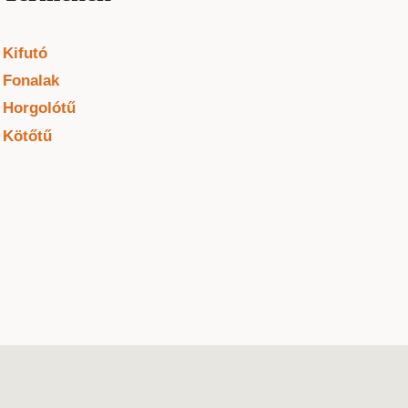
Kifutó
Fonalak
Horgolótű
Kötőtű