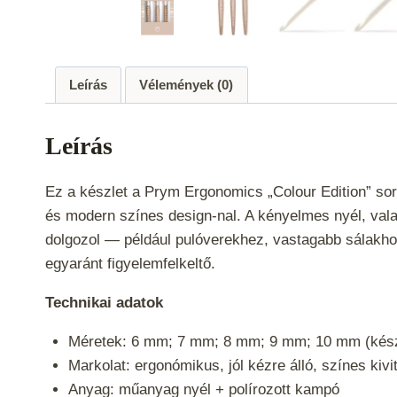
Leírás
Vélemények (0)
Leírás
Ez a készlet a Prym Ergonomics „Colour Edition” s
és modern színes design-nal. A kényelmes nyél, val
dolgozol — például pulóverekhez, vastagabb sálakhoz
egyaránt figyelemfelkeltő.
Technikai adatok
Méretek: 6 mm; 7 mm; 8 mm; 9 mm; 10 mm (kész
Markolat: ergonómikus, jól kézre álló, színes kivit
Anyag: műanyag nyél + polírozott kampó