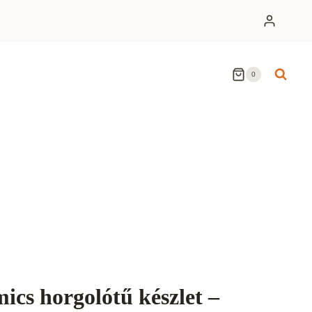
0
cs horgolótű készlet –