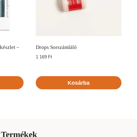
készlet –
Drops Sorszámláló
1 169
Ft
Kosárba
Termékek