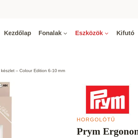
Kezdőlap
Fonalak
Eszközök
Kifutó
készlet – Colour Edition 6‑10 mm
HORGOLÓTŰ
Prym Ergonomi