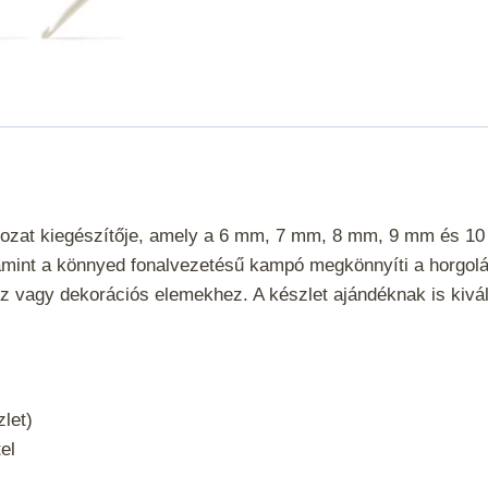
6‑10 mm
mennyiség
orozat kiegészítője, amely a 6 mm, 7 mm, 8 mm, 9 mm és 1
amint a könnyed fonalvezetésű kampó megkönnyíti a horgolá
 vagy dekorációs elemekhez. A készlet ajándéknak is kiváló,
let)
el