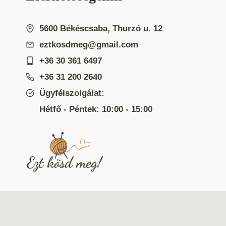
A
változatok
5600 Békéscsaba, Thurzó u. 12
a
eztkosdmeg@gmail.com
termékold
+36 30 361 6497
választha
+36 31 200 2640
ki
Ügyfélszolgálat:
Hétfő - Péntek: 10:00 - 15:00