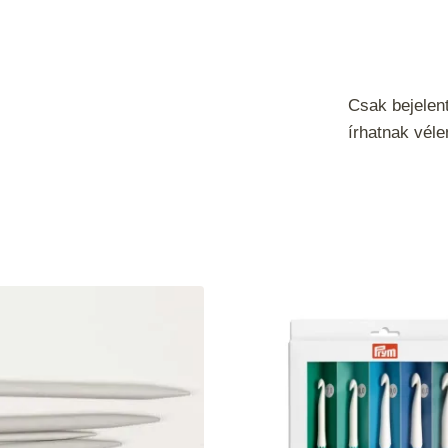
Csak bejelen
írhatnak vél