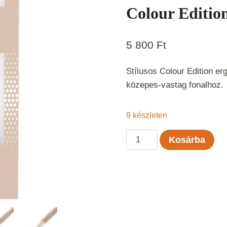
Colour Editio
5 800
Ft
Stílusos Colour Edition er
közepes-vastag fonalhoz.
9 készleten
Prym
Kosárba
Ergonomics
horgolótű
készlet
–
Colour
Edition