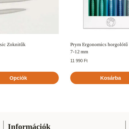
ic Zoknitűk
Prym Ergonomics horgolótű 
7‑12 mm
11 990
Ft
Opciók
Kosárba
k
Információk