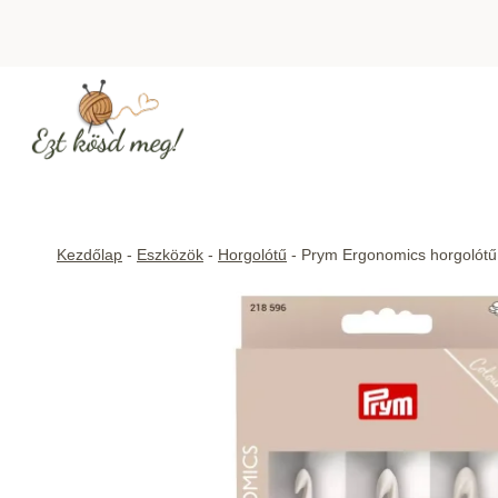
Skip
to
content
Kezdőlap
-
Eszközök
-
Horgolótű
-
Prym Ergonomics horgolótű 