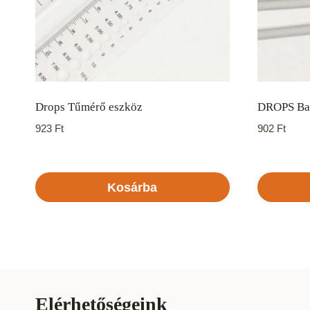
Drops Tűmérő eszköz
DROPS Bas
923
Ft
902
Ft
Kosárba
Ennek
a
termékne
több
variációja
Elérhetőségeink
van.