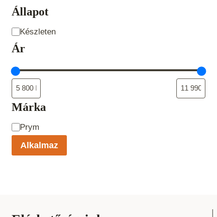
Állapot
Állapot
Készleten
Ár
Márka
Product
Prym
Brand
Alkalmaz