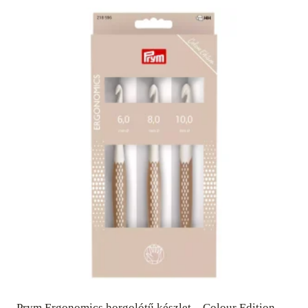
Prym Ergonomics horgolótű készlet – Colour Edition