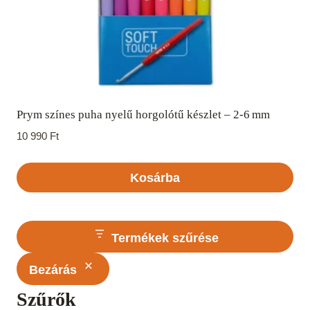
Prym színes puha nyelű horgolótű készlet – 2‑6 mm
10 990
Ft
Kosárba
Termékek szűrése
Bezárás
Szűrők