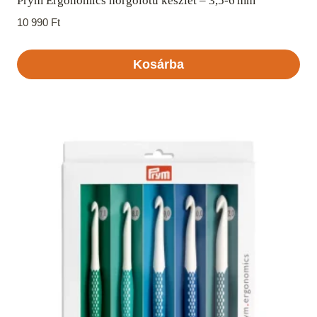
Prym Ergonomics horgolótű készlet – 3,5‑6 mm
10 990
Ft
Kosárba