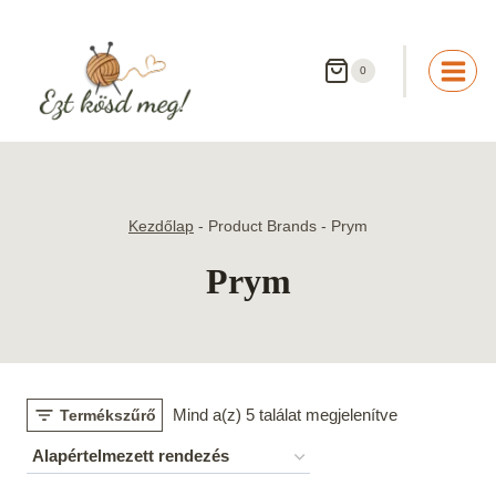
Skip
to
content
0
Kezdőlap
-
Product Brands
-
Prym
Prym
Mind a(z) 5 találat megjelenítve
Termékszűrő