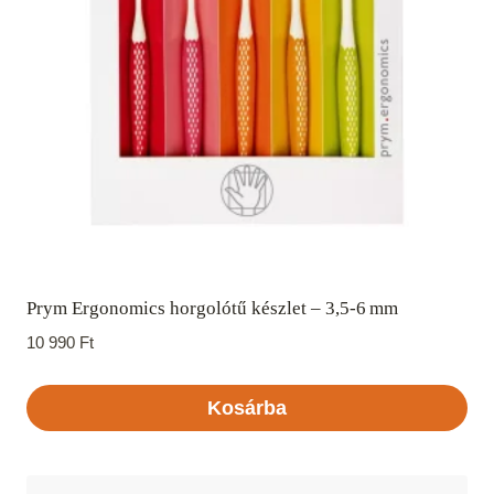
változatok
a
termékoldalon
választhatók
ki
Prym Ergonomics horgolótű készlet – 3,5‑6 mm
10 990
Ft
Kosárba