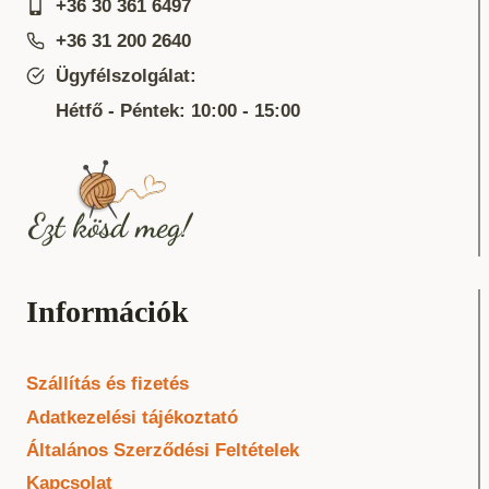
a
+36 30 361 6497
termékoldalon
+36 31 200 2640
választhatók
Ügyfélszolgálat:
ki
Hétfő - Péntek: 10:00 - 15:00
Információk
Szállítás és fizetés
Adatkezelési tájékoztató
Általános Szerződési Feltételek
Kapcsolat