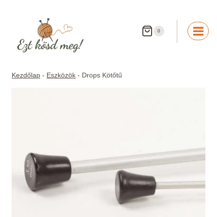
Skip
to
content
0
Kezdőlap
-
Eszközök
-
Drops Kötőtű