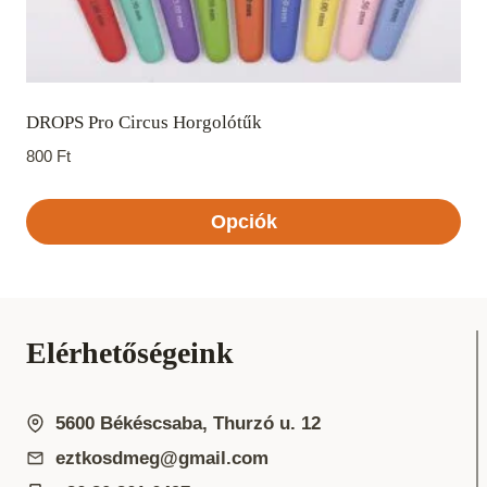
DROPS Pro Circus Horgolótűk
800
Ft
Opciók
Ennek
a
terméknek
több
Elérhetőségeink
variációja
van.
5600 Békéscsaba, Thurzó u. 12
A
eztkosdmeg@gmail.com
változatok