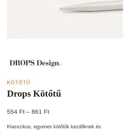
KÖTŐTŰ
Drops Kötőtű
Ártartomány:
554
Ft
–
861
Ft
554 Ft
Klasszikus, egyenes kötőtűk kezdőknek és