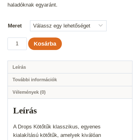
-
haladóknak egyaránt.
861 Ft
Meret
Drops
Kosárba
Kötőtű
mennyiség
Leírás
További információk
Vélemények (0)
Leírás
A Drops Kötőtűk klasszikus, egyenes
kialakítású kötőtűk, amelyek kiválóan