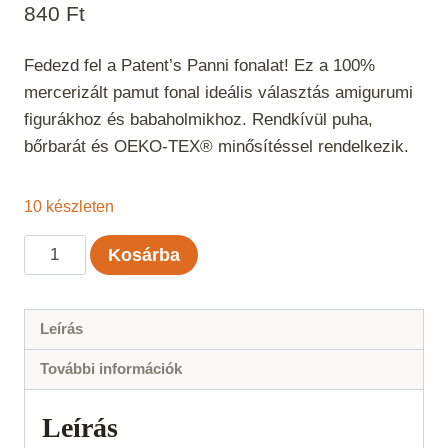
840
Ft
Fedezd fel a Patent’s Panni fonalat! Ez a 100%
mercerizált pamut fonal ideális választás amigurumi
figurákhoz és babaholmikhoz. Rendkívül puha,
bőrbarát és OEKO-TEX® minősítéssel rendelkezik.
10 készleten
Panni
Kosárba
-
Tiffany
76
Leírás
mennyiség
További információk
Leírás