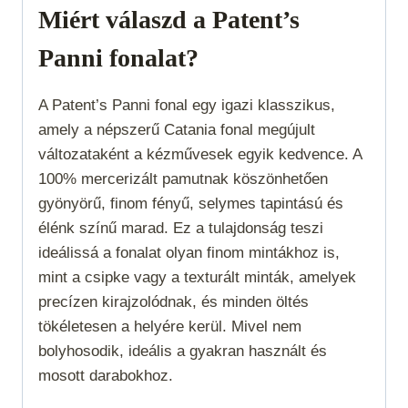
Miért válaszd a Patent’s
Panni fonalat?
A Patent’s Panni fonal egy igazi klasszikus,
amely a népszerű Catania fonal megújult
változataként a kézművesek egyik kedvence. A
100% mercerizált pamutnak köszönhetően
gyönyörű, finom fényű, selymes tapintású és
élénk színű marad. Ez a tulajdonság teszi
ideálissá a fonalat olyan finom mintákhoz is,
mint a csipke vagy a texturált minták, amelyek
precízen kirajzolódnak, és minden öltés
tökéletesen a helyére kerül. Mivel nem
bolyhosodik, ideális a gyakran használt és
mosott darabokhoz.