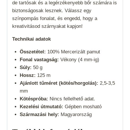
de tartósak és a legérzékenyebb bőr számára is
biztonságosak lesznek. Válassz egy
színpompás fonalat, és engedd, hogy a
kreativitásod szárnyakat kapjon!
Technikai adatok
Összetétel:
100% Mercerizált pamut
Fonal vastagság:
Vékony (4 mm-ig)
Súly:
50 g
Hossz:
125 m
Ajánlott tűméret (kötés/horgolás):
2,5-3,5
mm
Kötéspróba:
Nincs fellelhető adat.
Kezelési útmutató:
Gépben mosható
Származási hely:
Magyarország