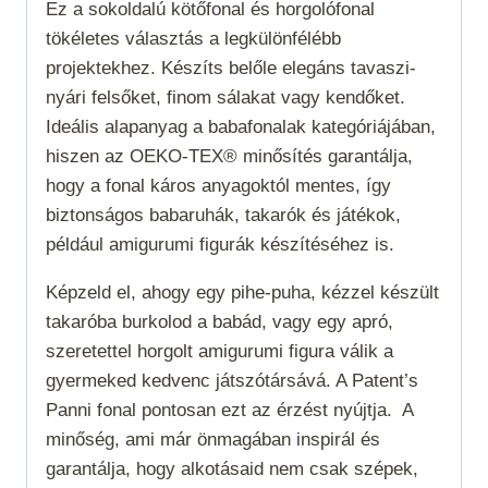
Ez a sokoldalú kötőfonal és horgolófonal
tökéletes választás a legkülönfélébb
projektekhez. Készíts belőle elegáns tavaszi-
nyári felsőket, finom sálakat vagy kendőket.
Ideális alapanyag a babafonalak kategóriájában,
hiszen az OEKO-TEX® minősítés garantálja,
hogy a fonal káros anyagoktól mentes, így
biztonságos babaruhák, takarók és játékok,
például amigurumi figurák készítéséhez is.
Képzeld el, ahogy egy pihe-puha, kézzel készült
takaróba burkolod a babád, vagy egy apró,
szeretettel horgolt amigurumi figura válik a
gyermeked kedvenc játszótársává. A Patent’s
Panni fonal pontosan ezt az érzést nyújtja.
A
minőség, ami már önmagában inspirál és
garantálja, hogy alkotásaid nem csak szépek,