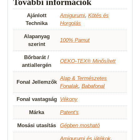
További információk
Ajánlott
Amigurumi
,
Kötés és
Technika
Horgolás
Alapanyag
100% Pamut
szerint
Bőrbarát /
OEKO-TEX® Minősített
antiallergén
Alap & Természetes
Fonal Jellemzők
Fonalak
,
Babafonal
Fonal vastagság
Vékony
Márka
Patent's
Mosási utasítás
Gépben mosható
Amigurumi és játékok
,