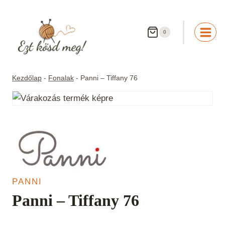
Skip
to
content
0
Kezdőlap
-
Fonalak
-
Panni – Tiffany 76
PANNI
Panni – Tiffany 76