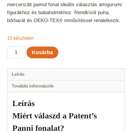
mercerizált pamut fonal ideális választás amigurumi
figurákhoz és babaholmikhoz. Rendkívül puha,
bőrbarát és OEKO-TEX® minősítéssel rendelkezik.
10 készleten
Panni
Kosárba
-
Scampi
55
Leírás
mennyiség
További információk
Leírás
Miért válaszd a Patent’s
Panni fonalat?