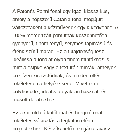
A Patent’s Panni fonal egy igazi klasszikus,
amely a népszerű Catania fonal megújult
változataként a kézművesek egyik kedvence. A
100% mercerizált pamutnak köszönhetően
gyönyörű, finom fényű, selymes tapintású és
élénk színű marad. Ez a tulajdonság teszi
ideálissá a fonalat olyan finom mintákhoz is,
mint a csipke vagy a texturált minták, amelyek
precízen kirajzolódnak, és minden öltés
tökéletesen a helyére kerül. Mivel nem
bolyhosodik, ideális a gyakran használt és
mosott darabokhoz.
Ez a sokoldalú kötőfonal és horgolófonal
tökéletes választás a legkülönfélébb
projektekhez. Készíts belőle elegáns tavaszi-