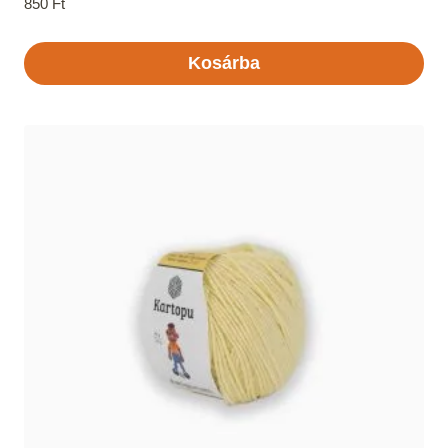
850
Ft
Kosárba