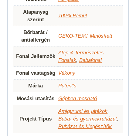
Alapanyag
100% Pamut
szerint
Bőrbarát /
OEKO-TEX® Minősített
antiallergén
Alap & Természetes
Fonal Jellemzők
Fonalak
,
Babafonal
Fonal vastagság
Vékony
Márka
Patent's
Mosási utasítás
Gépben mosható
Amigurumi és játékok
,
Projekt Típus
Baba- és gyermekruházat
,
Ruházat és kiegészítők