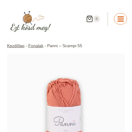
Skip
to
content
0
Kezdőlap
-
Fonalak
-
Panni – Scampi 55