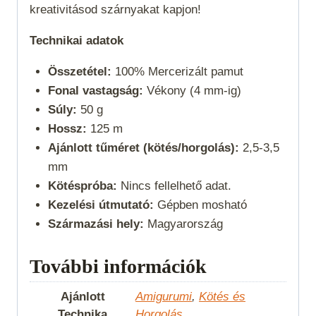
kreativitásod szárnyakat kapjon!
Technikai adatok
Összetétel:
100% Mercerizált pamut
Fonal vastagság:
Vékony (4 mm-ig)
Súly:
50 g
Hossz:
125 m
Ajánlott tűméret (kötés/horgolás):
2,5-3,5
mm
Kötéspróba:
Nincs fellelhető adat.
Kezelési útmutató:
Gépben mosható
Származási hely:
Magyarország
További információk
Ajánlott
Amigurumi
,
Kötés és
Technika
Horgolás