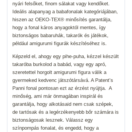
nyári felsőket, finom sálakat vagy kendőket.
Ideális alapanyag a babafonalak kategóriájában,
hiszen az OEKO-TEX® minősítés garantálja,
hogy a fonal káros anyagoktól mentes, így
biztonságos babaruhák, takarók és játékok,
például amigurumi figurák készítéséhez is.
Képzeld el, ahogy egy pihe-puha, kézzel készült
takaróba burkolod a babád, vagy egy apró,
szeretettel horgolt amigurumi figura válik a
gyermeked kedvenc játszótársává. A Patent’s
Panni fonal pontosan ezt az érzést nyújtja.
A
minőség, ami már önmagában inspirál és
garantálja, hogy alkotásaid nem csak szépek,
de tartósak és a legérzékenyebb bőr számára is
biztonságosak lesznek. Válassz egy
színpompás fonalat, és engedd, hogy a