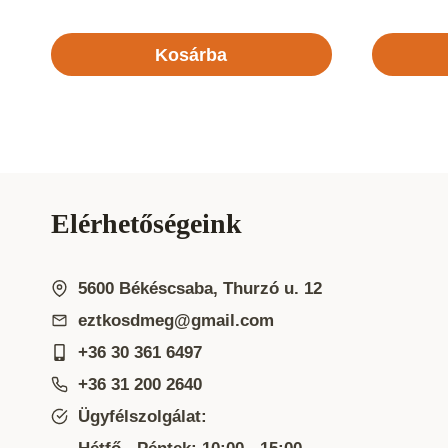
Kosárba
Elérhetőségeink
5600 Békéscsaba, Thurzó u. 12
eztkosdmeg@gmail.com
+36 30 361 6497
+36 31 200 2640
Ügyfélszolgálat: