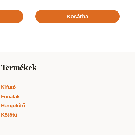
Kosárba
Termékek
Kifutó
Fonalak
Horgolótű
Kötőtű