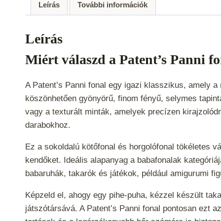
Leírás
További információk
Leírás
Miért válaszd a Patent’s Panni f
A Patent’s Panni fonal egy igazi klasszikus, amely
köszönhetően gyönyörű, finom fényű, selymes tapintás
vagy a texturált minták, amelyek precízen kirajzolód
darabokhoz.
Ez a sokoldalú kötőfonal és horgolófonal tökéletes vá
kendőket. Ideális alapanyag a babafonalak kategóri
babaruhák, takarók és játékok, például amigurumi fi
Képzeld el, ahogy egy pihe-puha, kézzel készült tak
játszótársává. A Patent’s Panni fonal pontosan ezt a