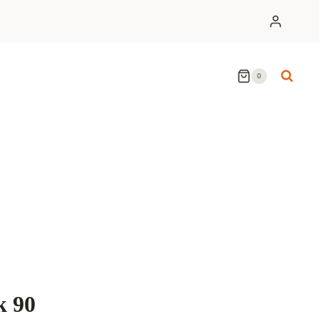
0
k 90