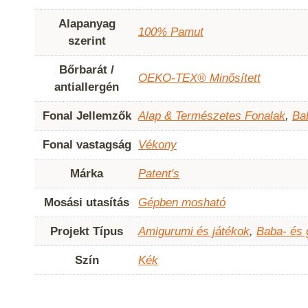
Alapanyag
100% Pamut
szerint
Bőrbarát /
OEKO-TEX® Minősített
antiallergén
Fonal Jellemzők
Alap & Természetes Fonalak
,
Ba
Fonal vastagság
Vékony
Márka
Patent's
Mosási utasítás
Gépben mosható
Projekt Típus
Amigurumi és játékok
,
Baba- és
Szín
Kék