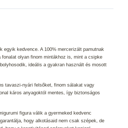
sek egyik kedvence. A 100% mercerizált pamutnak
 fonalat olyan finom mintákhoz is, mint a csipke
 bolyhosodik, ideális a gyakran használt és mosott
ns tavaszi-nyári felsőket, finom sálakat vagy
onal káros anyagoktól mentes, így biztonságos
amigurumi figura válik a gyermeked kedvenc
garantálja, hogy alkotásaid nem csak szépek, de