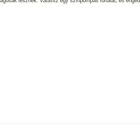
ságosak lesznek. Válassz egy színpompás fonalat, és engedd