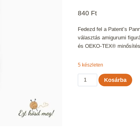
840
Ft
Fedezd fel a Patent’s Pann
választás amigurumi figur
és OEKO-TEX® minősítéss
5 készleten
Panni
Kosárba
-
Jégkék
90
mennyiség