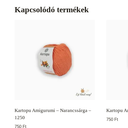
Kapcsolódó termékek
Kartopu Amigurumi – Narancssárga –
Kartopu A
1250
750
Ft
750
Ft