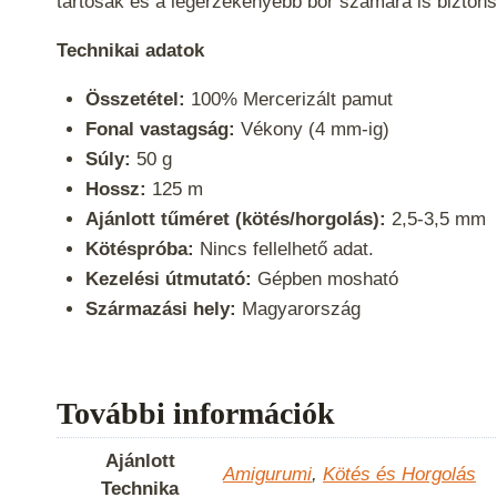
tartósak és a legérzékenyebb bőr számára is bizton
Technikai adatok
Összetétel:
100% Mercerizált pamut
Fonal vastagság:
Vékony (4 mm-ig)
Súly:
50 g
Hossz:
125 m
Ajánlott tűméret (kötés/horgolás):
2,5-3,5 mm
Kötéspróba:
Nincs fellelhető adat.
Kezelési útmutató:
Gépben mosható
Származási hely:
Magyarország
További információk
Ajánlott
Amigurumi
,
Kötés és Horgolás
Technika