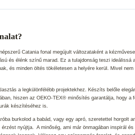
onalat?
 a népszerű Catania fonal megújult változataként a kézműve
ú és élénk színű marad. Ez a tulajdonság teszi ideálissá a
nak, és minden öltés tökéletesen a helyére kerül. Mivel nem
lasztás a legkülönfélébb projektekhez. Készíts belőle elegá
ájában, hiszen az OEKO-TEX® minősítés garantálja, hogy a f
gurák készítéséhez is.
aróba burkolod a babád, vagy egy apró, szeretettel horgolt 
z érzést nyújtja.
A minőség, ami már önmagában inspirál és 