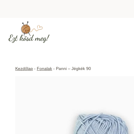
Skip
to
content
Kezdőlap
-
Fonalak
-
Panni – Jégkék 90