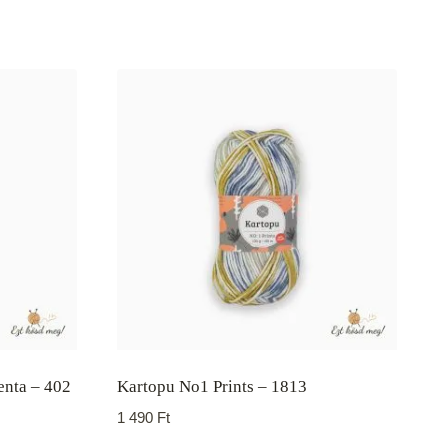
enta – 402
Kartopu No1 Prints – 1813
1 490
Ft