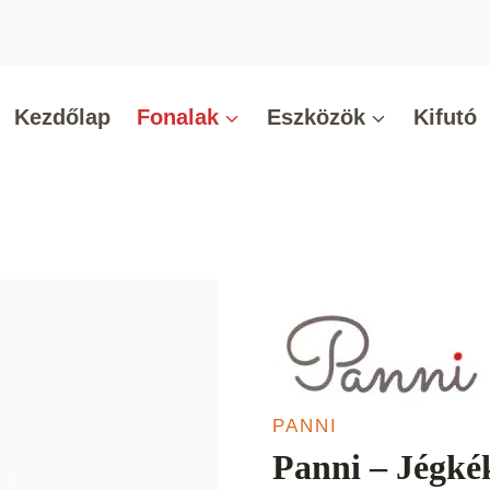
Kezdőlap
Fonalak
Eszközök
Kifutó
PANNI
Panni – Jégké