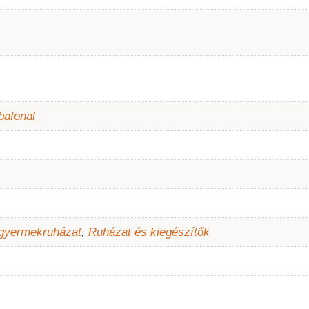
bafonal
 gyermekruházat
,
Ruházat és kiegészítők