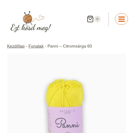
Skip
to
content
0
Kezdőlap
-
Fonalak
-
Panni – Citromsárga 60