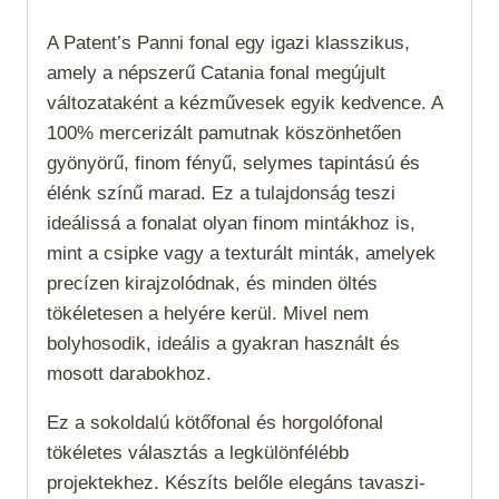
A Patent’s Panni fonal egy igazi klasszikus,
amely a népszerű Catania fonal megújult
változataként a kézművesek egyik kedvence. A
100% mercerizált pamutnak köszönhetően
gyönyörű, finom fényű, selymes tapintású és
élénk színű marad. Ez a tulajdonság teszi
ideálissá a fonalat olyan finom mintákhoz is,
mint a csipke vagy a texturált minták, amelyek
precízen kirajzolódnak, és minden öltés
tökéletesen a helyére kerül. Mivel nem
bolyhosodik, ideális a gyakran használt és
mosott darabokhoz.
Ez a sokoldalú kötőfonal és horgolófonal
tökéletes választás a legkülönfélébb
projektekhez. Készíts belőle elegáns tavaszi-