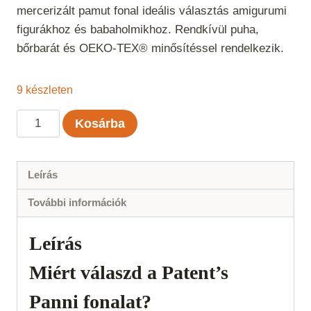
mercerizált pamut fonal ideális választás amigurumi
figurákhoz és babaholmikhoz. Rendkívül puha,
bőrbarát és OEKO-TEX® minősítéssel rendelkezik.
9 készleten
Panni
Kosárba
-
Citromsárga
60
Leírás
mennyiség
További információk
Leírás
Miért válaszd a Patent’s
Panni fonalat?