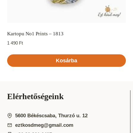
Kartopu No1 Prints – 1813
1 490
Ft
Kosárba
Elérhetőségeink
5600 Békéscsaba, Thurzó u. 12
eztkosdmeg@gmail.com