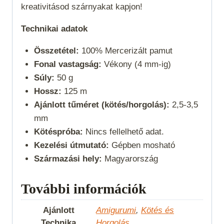
kreativitásod szárnyakat kapjon!
Technikai adatok
Összetétel:
100% Mercerizált pamut
Fonal vastagság:
Vékony (4 mm-ig)
Súly:
50 g
Hossz:
125 m
Ajánlott tűméret (kötés/horgolás):
2,5-3,5
mm
Kötéspróba:
Nincs fellelhető adat.
Kezelési útmutató:
Gépben mosható
Származási hely:
Magyarország
További információk
Ajánlott
Amigurumi
,
Kötés és
Technika
Horgolás