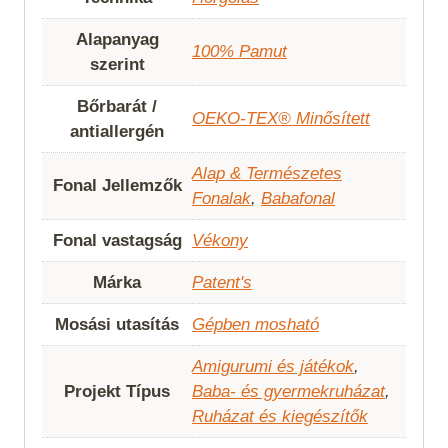
Alapanyag
100% Pamut
szerint
Bőrbarát /
OEKO-TEX® Minősített
antiallergén
Alap & Természetes
Fonal Jellemzők
Fonalak
,
Babafonal
Fonal vastagság
Vékony
Márka
Patent's
Mosási utasítás
Gépben mosható
Amigurumi és játékok
,
Projekt Típus
Baba- és gyermekruházat
,
Ruházat és kiegészítők