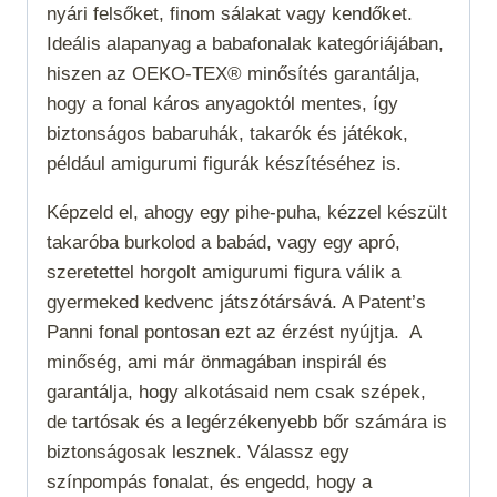
nyári felsőket, finom sálakat vagy kendőket.
Ideális alapanyag a babafonalak kategóriájában,
hiszen az OEKO-TEX® minősítés garantálja,
hogy a fonal káros anyagoktól mentes, így
biztonságos babaruhák, takarók és játékok,
például amigurumi figurák készítéséhez is.
Képzeld el, ahogy egy pihe-puha, kézzel készült
takaróba burkolod a babád, vagy egy apró,
szeretettel horgolt amigurumi figura válik a
gyermeked kedvenc játszótársává. A Patent’s
Panni fonal pontosan ezt az érzést nyújtja.
A
minőség, ami már önmagában inspirál és
garantálja, hogy alkotásaid nem csak szépek,
de tartósak és a legérzékenyebb bőr számára is
biztonságosak lesznek. Válassz egy
színpompás fonalat, és engedd, hogy a