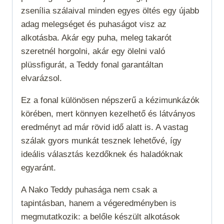
zsenília szálaival minden egyes öltés egy újabb
adag melegséget és puhaságot visz az
alkotásba. Akár egy puha, meleg takarót
szeretnél horgolni, akár egy ölelni való
plüssfigurát, a Teddy fonal garantáltan
elvarázsol.
Ez a fonal különösen népszerű a kézimunkázók
körében, mert könnyen kezelhető és látványos
eredményt ad már rövid idő alatt is. A vastag
szálak gyors munkát tesznek lehetővé, így
ideális választás kezdőknek és haladóknak
egyaránt.
A Nako Teddy puhasága nem csak a
tapintásban, hanem a végeredményben is
megmutatkozik: a belőle készült alkotások