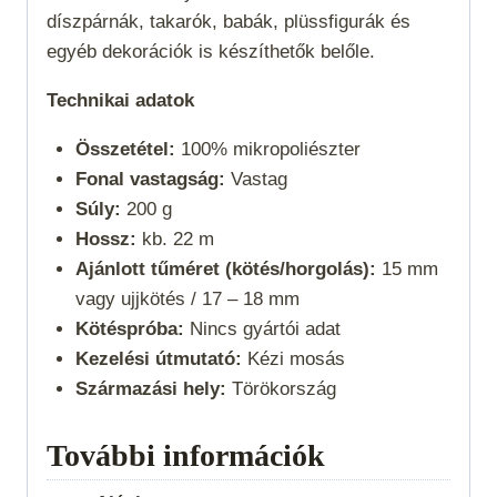
díszpárnák, takarók, babák, plüssfigurák és
egyéb dekorációk is készíthetők belőle.
Technikai adatok
Összetétel:
100% mikropoliészter
Fonal vastagság:
Vastag
Súly:
200 g
Hossz:
kb. 22 m
Ajánlott tűméret (kötés/horgolás):
15 mm
vagy ujjkötés /
17 – 18 mm
Kötéspróba:
Nincs gyártói adat
Kezelési útmutató:
Kézi mosás
Származási hely:
Törökország
További információk