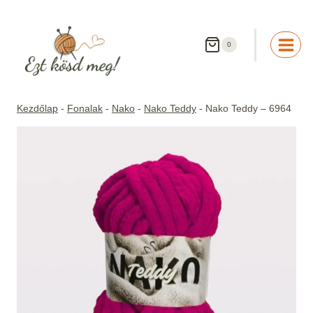
Skip
to
content
0
Kezdőlap
-
Fonalak
-
Nako
-
Nako Teddy
-
Nako Teddy – 6964