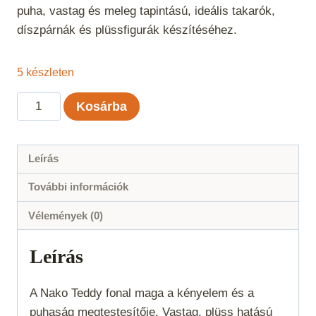
puha, vastag és meleg tapintású, ideális takarók,
díszpárnák és plüssfigurák készítéséhez.
5 készleten
Nako
Kosárba
Teddy
-
6964
Leírás
mennyiség
További információk
Vélemények (0)
Leírás
A Nako Teddy fonal maga a kényelem és a
puhaság megtestesítője. Vastag, plüss hatású