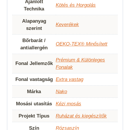
Ajánlott
Kötés és Horgolás
Technika
Alapanyag
Keverékek
szerint
Bőrbarát /
OEKO-TEX® Minősített
antiallergén
Prémium & Különleges
Fonal Jellemzők
Fonalak
Fonal vastagság
Extra vastag
Márka
Nako
Mosási utasítás
Kézi mosás
Projekt Típus
Ruházat és kiegészítők
Szín
Rózsaszín