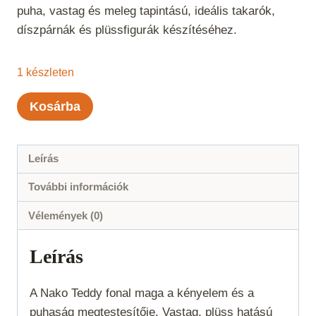
puha, vastag és meleg tapintású, ideális takarók,
díszpárnák és plüssfigurák készítéséhez.
1 készleten
Nako
Kosárba
Teddy
-
5479
Leírás
mennyiség
További információk
Vélemények (0)
Leírás
A Nako Teddy fonal maga a kényelem és a
puhaság megtestesítője. Vastag, plüss hatású