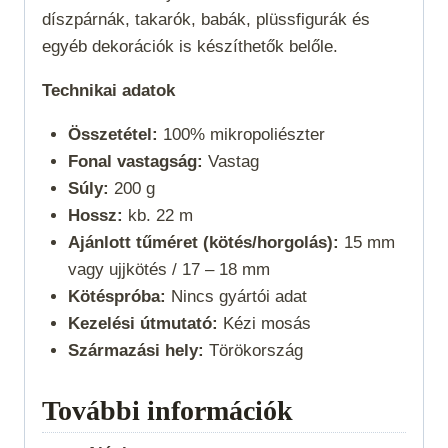
díszpárnák, takarók, babák, plüssfigurák és
egyéb dekorációk is készíthetők belőle.
Technikai adatok
Összetétel:
100% mikropoliészter
Fonal vastagság:
Vastag
Súly:
200 g
Hossz:
kb. 22 m
Ajánlott tűméret (kötés/horgolás):
15 mm
vagy ujjkötés /
17 – 18 mm
Kötéspróba:
Nincs gyártói adat
Kezelési útmutató:
Kézi mosás
Származási hely:
Törökország
További információk