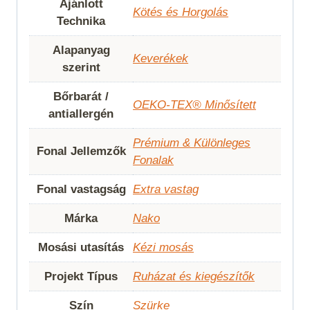
Ajánlott
Kötés és Horgolás
Technika
Alapanyag
Keverékek
szerint
Bőrbarát /
OEKO-TEX® Minősített
antiallergén
Prémium & Különleges
Fonal Jellemzők
Fonalak
Fonal vastagság
Extra vastag
Márka
Nako
Mosási utasítás
Kézi mosás
Projekt Típus
Ruházat és kiegészítők
Szín
Szürke