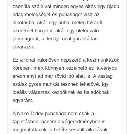
zsenília szálaival minden egyes öltés egy újabb
adag melegséget és puhaságot visz az
alkotásba. Akár egy puha, meleg takarót
szeretnél horgolni, akár egy ölelni való
plüssfigurát, a Teddy fonal garantáltan
elvarázsol.
Ez a fonal különösen népszerű a kézimunkázók
körében, mert könnyen kezelhető és látványos
eredményt ad már rövid idő alatt is. A vastag
szálak gyors munkát tesznek lehetővé, így
ideális választás kezdőknek és haladóknak
egyaránt.
A Nako Teddy puhasága nem csak a
tapintásban, hanem a végeredményben is
megmutatkozik: a belőle készült alkotások