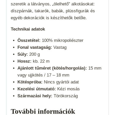
szeretik a látványos, „ölelhető” alkotásokat:
díszpárnák, takarók, babák, plüssfigurák és
egyéb dekorációk is készíthetők belőle.
Technikai adatok
Összetétel:
100% mikropoliészter
Fonal vastagság:
Vastag
Súly:
200 g
Hossz:
kb. 22 m
Ajánlott tűméret (kötés/horgolás):
15 mm
vagy ujjkötés /
17 – 18 mm
Kötéspróba:
Nincs gyártói adat
Kezelési útmutató:
Kézi mosás
Származási hely:
Törökország
További információk