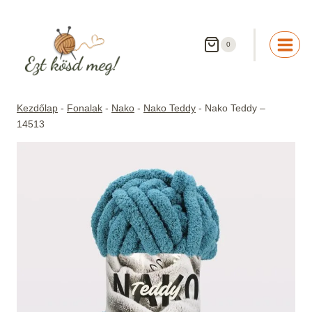
Skip
to
content
0
Kezdőlap
-
Fonalak
-
Nako
-
Nako Teddy
-
Nako Teddy –
14513