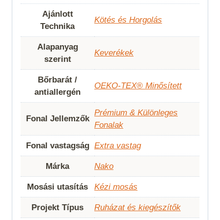
Ajánlott
Kötés és Horgolás
Technika
Alapanyag
Keverékek
szerint
Bőrbarát /
OEKO-TEX® Minősített
antiallergén
Prémium & Különleges
Fonal Jellemzők
Fonalak
Fonal vastagság
Extra vastag
Márka
Nako
Mosási utasítás
Kézi mosás
Projekt Típus
Ruházat és kiegészítők