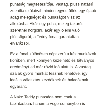
puhaság megtestesítője. Vastag, plüss hatású
zsenília szálaival minden egyes öltés egy újabb
adag melegséget és puhaságot visz az
alkotásba. Akár egy puha, meleg takarót
szeretnél horgolni, akár egy ölelni való
plüssfigurát, a Teddy fonal garantáltan
elvarázsol.
Ez a fonal különösen népszerű a kézimunkázók
körében, mert könnyen kezelhető és látványos
eredményt ad már rövid idő alatt is. A vastag
szálak gyors munkát tesznek lehetővé, így
ideális választás kezdőknek és haladóknak
egyaránt.
A Nako Teddy puhasága nem csak a
tapintásban, hanem a végeredményben is