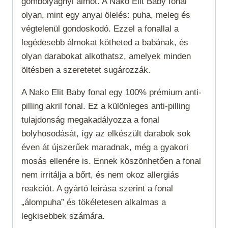
gombolyagnyi álmot. A Nako Elit Baby fonal
olyan, mint egy anyai ölelés: puha, meleg és
végtelenül gondoskodó. Ezzel a fonallal a
legédesebb álmokat kötheted a babának, és
olyan darabokat alkothatsz, amelyek minden
öltésben a szeretetet sugározzák.
A Nako Elit Baby fonal egy 100% prémium anti-
pilling akril fonal. Ez a különleges anti-pilling
tulajdonság megakadályozza a fonal
bolyhosodását, így az elkészült darabok sok
éven át újszerűek maradnak, még a gyakori
mosás ellenére is. Ennek köszönhetően a fonal
nem irritálja a bőrt, és nem okoz allergiás
reakciót. A gyártó leírása szerint a fonal
„álompuha” és tökéletesen alkalmas a
legkisebbek számára.