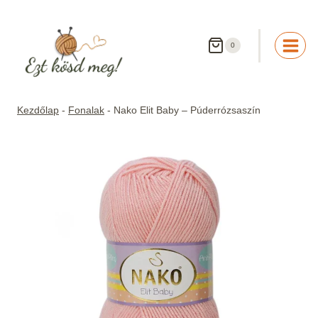
Skip
to
content
0
Kezdőlap
-
Fonalak
-
Nako Elit Baby – Púderrózsaszín