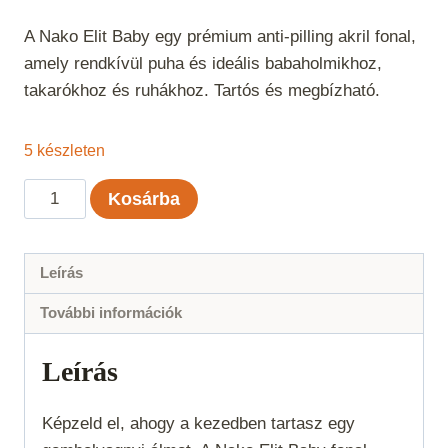
A Nako Elit Baby egy prémium anti-pilling akril fonal,
amely rendkívül puha és ideális babaholmikhoz,
takarókhoz és ruhákhoz. Tartós és megbízható.
5 készleten
Nako
Kosárba
Elit
Baby
-
Leírás
Púderrózsaszín
További információk
mennyiség
Leírás
Képzeld el, ahogy a kezedben tartasz egy