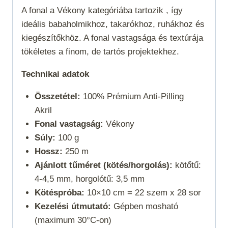
A fonal a
Vékony
kategóriába tartozik , így
ideális babaholmikhoz, takarókhoz, ruhákhoz és
kiegészítőkhöz. A fonal vastagsága és textúrája
tökéletes a finom, de tartós projektekhez.
Technikai adatok
Összetétel:
100% Prémium Anti-Pilling
Akril
Fonal vastagság:
Vékony
Súly:
100 g
Hossz:
250 m
Ajánlott tűméret (kötés/horgolás):
kötőtű:
4-4,5 mm, horgolótű: 3,5 mm
Kötéspróba:
10×10 cm = 22 szem x 28 sor
Kezelési útmutató:
Gépben mosható
(maximum 30°C-on)