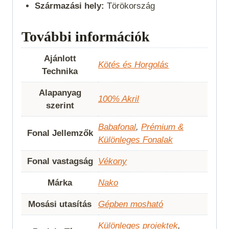
Származási hely:
Törökország
További információk
Ajánlott
Kötés és Horgolás
Technika
Alapanyag
100% Akril
szerint
Babafonal
,
Prémium &
Fonal Jellemzők
Különleges Fonalak
Fonal vastagság
Vékony
Márka
Nako
Mosási utasítás
Gépben mosható
Különleges projektek
,