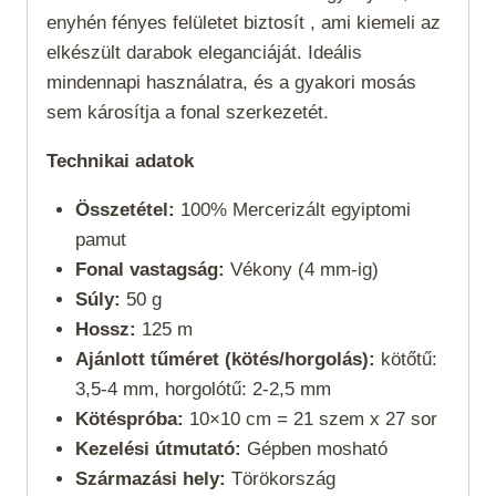
enyhén fényes felületet biztosít , ami kiemeli az
elkészült darabok eleganciáját. Ideális
mindennapi használatra, és a gyakori mosás
sem károsítja a fonal szerkezetét.
Technikai adatok
Összetétel:
100% Mercerizált egyiptomi
pamut
Fonal vastagság:
Vékony (4 mm-ig)
Súly:
50 g
Hossz:
125 m
Ajánlott tűméret (kötés/horgolás):
kötőtű:
3,5-4 mm, horgolótű: 2-2,5 mm
Kötéspróba:
10×10 cm = 21 szem x 27 sor
Kezelési útmutató:
Gépben mosható
Származási hely:
Törökország