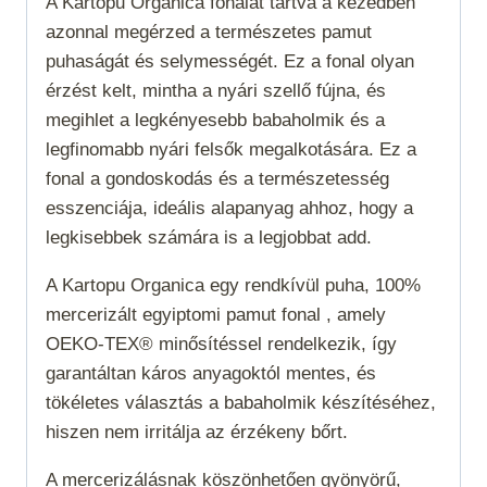
A Kartopu Organica fonalat tartva a kezedben
azonnal megérzed a természetes pamut
puhaságát és selymességét. Ez a fonal olyan
érzést kelt, mintha a nyári szellő fújna, és
megihlet a legkényesebb babaholmik és a
legfinomabb nyári felsők megalkotására. Ez a
fonal a gondoskodás és a természetesség
esszenciája, ideális alapanyag ahhoz, hogy a
legkisebbek számára is a legjobbat add.
A Kartopu Organica egy rendkívül puha, 100%
mercerizált egyiptomi pamut fonal , amely
OEKO-TEX® minősítéssel rendelkezik, így
garantáltan káros anyagoktól mentes, és
tökéletes választás a babaholmik készítéséhez,
hiszen nem irritálja az érzékeny bőrt.
A mercerizálásnak köszönhetően gyönyörű,