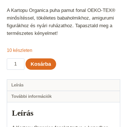
A Kartopu Organica puha pamut fonal OEKO-TEX®
minősítéssel, tökéletes babaholmikhoz, amigurumi
figurákhoz és nyári ruházathoz. Tapasztald meg a
természetes kényelmet!
10 készleten
Kartopu
Kosárba
Organica
-
Fehér
Leírás
010
További információk
mennyiség
Leírás