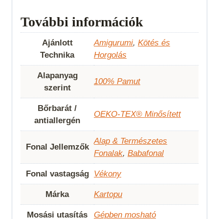
További információk
Ajánlott
Amigurumi
,
Kötés és
Technika
Horgolás
Alapanyag
100% Pamut
szerint
Bőrbarát /
OEKO-TEX® Minősített
antiallergén
Alap & Természetes
Fonal Jellemzők
Fonalak
,
Babafonal
Fonal vastagság
Vékony
Márka
Kartopu
Mosási utasítás
Gépben mosható