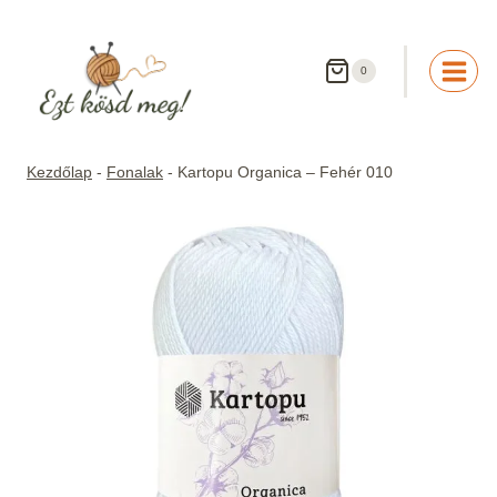
Skip
to
content
0
Kezdőlap
-
Fonalak
-
Kartopu Organica – Fehér 010