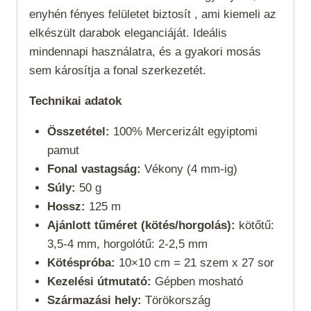
enyhén fényes felületet biztosít , ami kiemeli az
elkészült darabok eleganciáját. Ideális
mindennapi használatra, és a gyakori mosás
sem károsítja a fonal szerkezetét.
Technikai adatok
Összetétel:
100% Mercerizált egyiptomi
pamut
Fonal vastagság:
Vékony (4 mm-ig)
Súly:
50 g
Hossz:
125 m
Ajánlott tűméret (kötés/horgolás):
kötőtű:
3,5-4 mm, horgolótű: 2-2,5 mm
Kötéspróba:
10×10 cm = 21 szem x 27 sor
Kezelési útmutató:
Gépben mosható
Származási hely:
Törökország