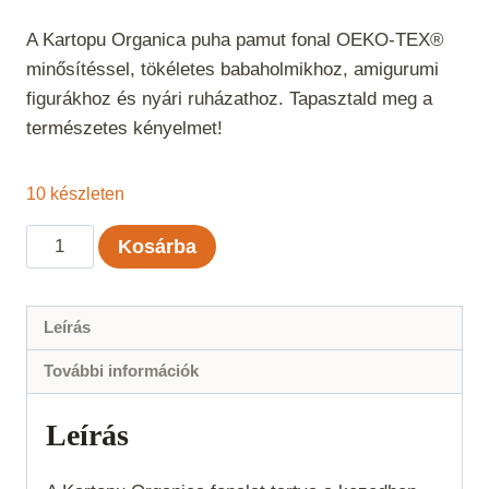
A Kartopu Organica puha pamut fonal OEKO-TEX®
minősítéssel, tökéletes babaholmikhoz, amigurumi
figurákhoz és nyári ruházathoz. Tapasztald meg a
természetes kényelmet!
10 készleten
Kartopu
Kosárba
Organica
-
Bordó
Leírás
105
További információk
mennyiség
Leírás