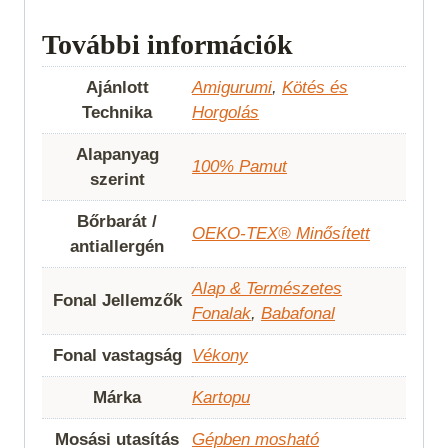
További információk
Ajánlott
Amigurumi
,
Kötés és
Technika
Horgolás
Alapanyag
100% Pamut
szerint
Bőrbarát /
OEKO-TEX® Minősített
antiallergén
Alap & Természetes
Fonal Jellemzők
Fonalak
,
Babafonal
Fonal vastagság
Vékony
Márka
Kartopu
Mosási utasítás
Gépben mosható