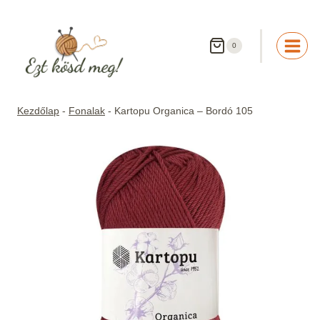
Skip
to
content
0
Kezdőlap
-
Fonalak
-
Kartopu Organica – Bordó 105