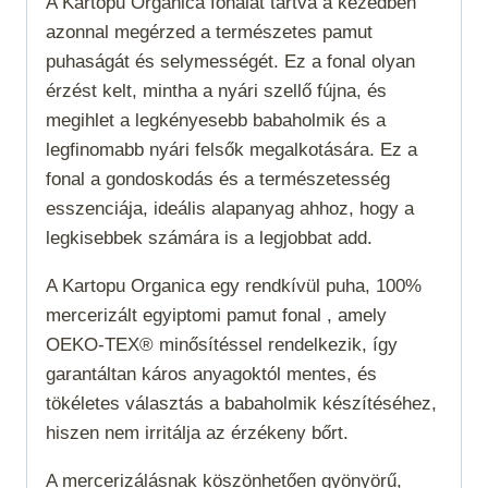
A Kartopu Organica fonalat tartva a kezedben
azonnal megérzed a természetes pamut
puhaságát és selymességét. Ez a fonal olyan
érzést kelt, mintha a nyári szellő fújna, és
megihlet a legkényesebb babaholmik és a
legfinomabb nyári felsők megalkotására. Ez a
fonal a gondoskodás és a természetesség
esszenciája, ideális alapanyag ahhoz, hogy a
legkisebbek számára is a legjobbat add.
A Kartopu Organica egy rendkívül puha, 100%
mercerizált egyiptomi pamut fonal , amely
OEKO-TEX® minősítéssel rendelkezik, így
garantáltan káros anyagoktól mentes, és
tökéletes választás a babaholmik készítéséhez,
hiszen nem irritálja az érzékeny bőrt.
A mercerizálásnak köszönhetően gyönyörű,