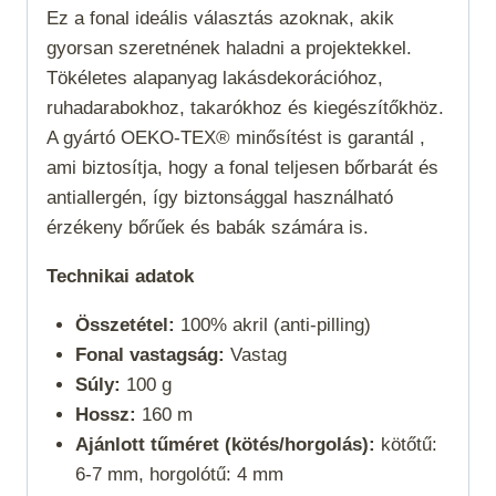
Ez a fonal
ideális választás azoknak, akik
gyorsan szeretnének haladni a projektekkel.
Tökéletes alapanyag lakásdekorációhoz,
ruhadarabokhoz, takarókhoz és kiegészítőkhöz.
A gyártó OEKO-TEX® minősítést is garantál ,
ami biztosítja, hogy a fonal teljesen bőrbarát és
antiallergén, így biztonsággal használható
érzékeny bőrűek és babák számára is.
Technikai adatok
Összetétel:
100% akril (anti-pilling)
Fonal vastagság:
Vastag
Súly:
100 g
Hossz:
160 m
Ajánlott tűméret (kötés/horgolás):
kötőtű:
6-7 mm, horgolótű: 4 mm