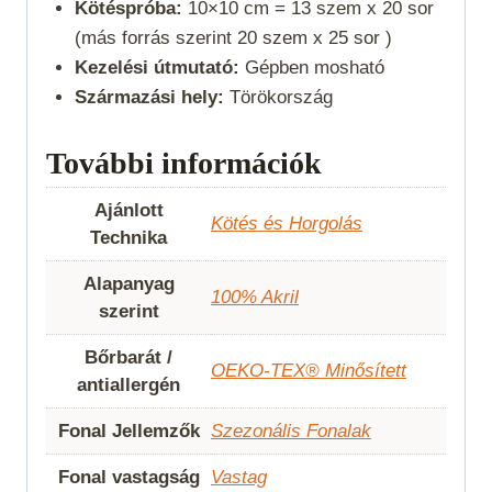
Kötéspróba:
10×10 cm = 13 szem x 20 sor
(más forrás szerint 20 szem x 25 sor )
Kezelési útmutató:
Gépben mosható
Származási hely:
Törökország
További információk
Ajánlott
Kötés és Horgolás
Technika
Alapanyag
100% Akril
szerint
Bőrbarát /
OEKO-TEX® Minősített
antiallergén
Fonal Jellemzők
Szezonális Fonalak
Fonal vastagság
Vastag