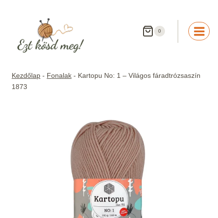
Skip
to
content
0
Kezdőlap
-
Fonalak
-
Kartopu No: 1 – Világos fáradtrózsaszín
1873