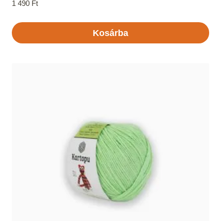
1 490
Ft
Kosárba