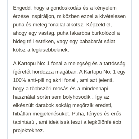
Engedd, hogy a gondoskodás és a kényelem
érzése inspiráljon, miközben ezzel a kivételesen
puha és meleg fonallal alkotsz. Képzeld el,
ahogy egy vastag, puha takaróba burkolózol a
hideg téli estéken, vagy egy bababarát sálat
kötsz a legkisebbeknek.
A Kartopu No: 1 fonal a melegség és a tartósság
ígéretét hordozza magában. A Kartopu No: 1 egy
100% anti-pilling akril fonal , ami azt jelenti,
hogy a többszöri mosás és a mindennapi
használat során sem bolyhosodik , így az
elkészült darabok sokáig megőrzik eredeti,
hibátlan megjelenésüket. Puha, fényes és erős
tapintású , ami ideálissá teszi a legkülönfélébb
projektekhez.