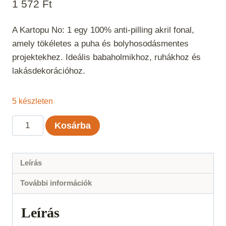
1 572
Ft
A Kartopu No: 1 egy 100% anti-pilling akril fonal,
amely tökéletes a puha és bolyhosodásmentes
projektekhez. Ideális babaholmikhoz, ruhákhoz és
lakásdekorációhoz.
5 készleten
Kartopu
Kosárba
No:
1
-
Leírás
Világos
További információk
fáradtrózsaszín
1873
Leírás
mennyiség