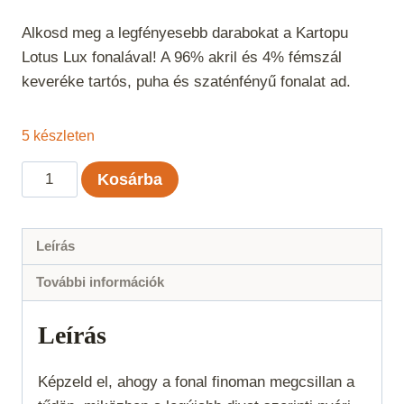
Alkosd meg a legfényesebb darabokat a Kartopu
Lotus Lux fonalával! A 96% akril és 4% fémszál
keveréke tartós, puha és szaténfényű fonalat ad.
5 készleten
Kartopu
Kosárba
Lotus
Lux
-
Leírás
Törtfehér
További információk
019
mennyiség
Leírás
Képzeld el, ahogy a fonal finoman megcsillan a