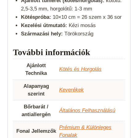
Ajánlott tűméret (kötés/horgolás):
kötőtű:
2,5-3,5 mm, horgolótű: 1-3 mm
Kötéspróba:
10×10 cm = 26 szem x 36 sor
Kezelési útmutató:
Kézi mosás
Származási hely:
Törökország
További információk
Ajánlott
Kötés és Horgolás
Technika
Alapanyag
Keverékek
szerint
Bőrbarát /
Általános Felhasználású
antiallergén
Prémium & Különleges
Fonal Jellemzők
Fonalak