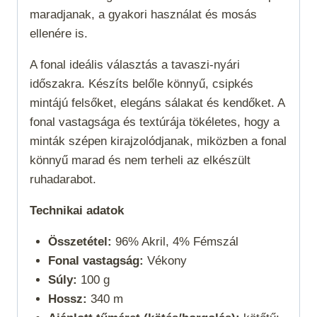
maradjanak, a gyakori használat és mosás
ellenére is.
A fonal
ideális választás a tavaszi-nyári
időszakra. Készíts belőle könnyű, csipkés
mintájú felsőket, elegáns sálakat és kendőket. A
fonal vastagsága és textúrája tökéletes, hogy a
minták szépen kirajzolódjanak, miközben a fonal
könnyű marad és nem terheli az elkészült
ruhadarabot.
Technikai adatok
Összetétel:
96% Akril, 4% Fémszál
Fonal vastagság:
Vékony
Súly:
100 g
Hossz:
340 m