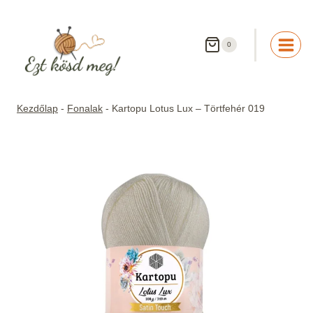
Skip
to
content
0
Kezdőlap
-
Fonalak
-
Kartopu Lotus Lux – Törtfehér 019