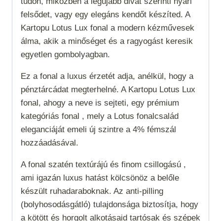
tűdön, miközben a legújabb divat szerinti nyári
felsődet, vagy egy elegáns kendőt készíted. A
Kartopu Lotus Lux fonal a modern kézművesek
álma, akik a minőséget és a ragyogást keresik
egyetlen gombolyagban.
Ez a fonal a luxus érzetét adja, anélkül, hogy a
pénztárcádat megterhelné. A Kartopu Lotus Lux
fonal, ahogy a neve is sejteti, egy prémium
kategóriás fonal , mely a Lotus fonalcsalád
eleganciáját emeli új szintre a 4% fémszál
hozzáadásával.
A fonal szatén textúrájú és finom csillogású ,
ami igazán luxus hatást kölcsönöz a belőle
készült ruhadaraboknak. Az anti-pilling
(bolyhosodásgátló) tulajdonsága biztosítja, hogy
a kötött és horgolt alkotásaid tartósak és szépek