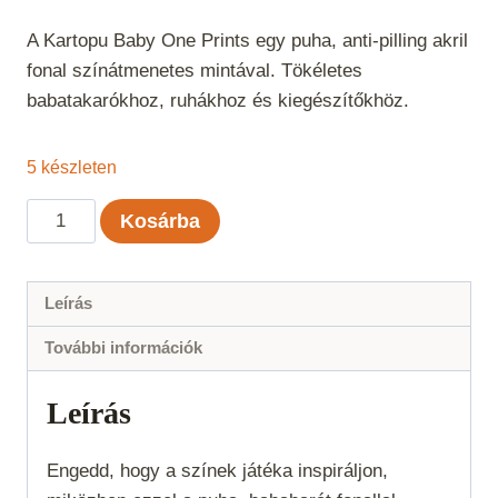
A Kartopu Baby One Prints egy puha, anti-pilling akril
fonal színátmenetes mintával. Tökéletes
babatakarókhoz, ruhákhoz és kiegészítőkhöz.
5 készleten
Kartopu
Kosárba
Baby
One
Prints
Leírás
-
További információk
2525
mennyiség
Leírás
Engedd, hogy a színek játéka inspiráljon,