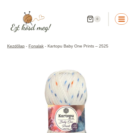
Skip
to
content
0
Kezdőlap
-
Fonalak
-
Kartopu Baby One Prints – 2525