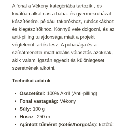
A fonal a
Vékony
kategóriába tartozik , és
kiválóan alkalmas a baba- és gyermekruházat
készítésére, például takarókhoz, ruhácskákhoz
és kiegészítőkhöz. Könnyű vele dolgozni, és az
anti-pilling tulajdonsága miatt a projekt
végtelenül tartós lesz. A puhasága és a
színátmenetei miatt ideális választás azoknak,
akik valami igazán egyedit és különlegeset
szeretnének alkotni.
Technikai adatok
Összetétel:
100% Akril (Anti-pilling)
Fonal vastagság:
Vékony
Súly:
100 g
Hossz:
250 m
Ajánlott tűméret (kötés/horgolás):
kötőtű: