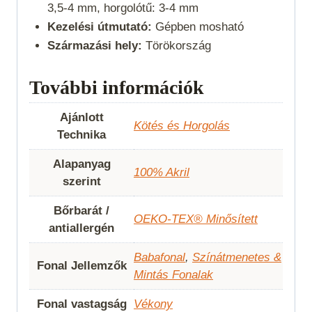
3,5-4 mm, horgolótű: 3-4 mm
Kezelési útmutató:
Gépben mosható
Származási hely:
Törökország
További információk
Ajánlott
Kötés és Horgolás
Technika
Alapanyag
100% Akril
szerint
Bőrbarát /
OEKO-TEX® Minősített
antiallergén
Babafonal
,
Színátmenetes &
Fonal Jellemzők
Mintás Fonalak
Fonal vastagság
Vékony