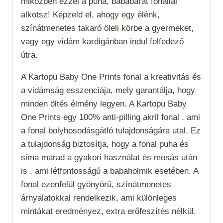
miközben ezzel a puha, bababarát fonallal
alkotsz! Képzeld el, ahogy egy élénk,
színátmenetes takaró öleli körbe a gyermeket,
vagy egy vidám kardigánban indul felfedező
útra.
A Kartopu Baby One Prints fonal a kreativitás és
a vidámság esszenciája, mely garantálja, hogy
minden öltés élmény legyen. A Kartopu Baby
One Prints egy 100% anti-pilling akril fonal , ami
a fonal bolyhosodásgátló tulajdonságára utal. Ez
a tulajdonság biztosítja, hogy a fonal puha és
sima marad a gyakori használat és mosás után
is , ami létfontosságú a babaholmik esetében. A
fonal ezenfelül gyönyörű, színátmenetes
árnyalatokkal rendelkezik, ami különleges
mintákat eredményez, extra erőfeszítés nélkül.