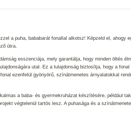
zzel a puha, bababarát fonallal alkotsz! Képzeld el, ahogy e
ző útra.
vidámság esszenciája, mely garantálja, hogy minden öltés 
ló tulajdonságára utal. Ez a tulajdonság biztosítja, hogy a f
A fonal ezenfelül gyönyörű, színátmenetes árnyalatokkal ren
 alkalmas a baba- és gyermekruházat készítésére, például 
a projekt végtelenül tartós lesz. A puhasága és a színátmenet