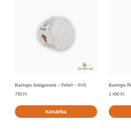
Kartopu Amigurumi – Fehér – 010
Kartopu No
750
Ft
1 490
Ft
Kosárba