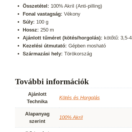
Összetétel:
100% Akril (Anti-pilling)
Fonal vastagság:
Vékony
Súly:
100 g
Hossz:
250 m
Ajánlott tűméret (kötés/horgolás):
kötőtű: 3,5-
Kezelési útmutató:
Gépben mosható
Származási hely:
Törökország
További információk
Ajánlott
Kötés és Horgolás
Technika
Alapanyag
100% Akril
szerint