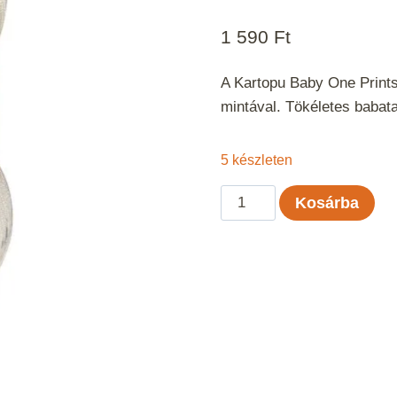
1 590
Ft
A Kartopu Baby One Prints 
mintával. Tökéletes babat
5 készleten
Kartopu
Kosárba
Baby
One
Prints
-
2523
mennyiség