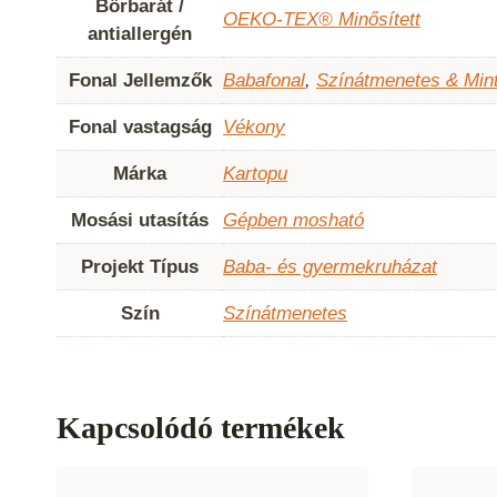
Bőrbarát /
OEKO-TEX® Minősített
antiallergén
Fonal Jellemzők
Babafonal
,
Színátmenetes & Min
Fonal vastagság
Vékony
Márka
Kartopu
Mosási utasítás
Gépben mosható
Projekt Típus
Baba- és gyermekruházat
Szín
Színátmenetes
Kapcsolódó termékek