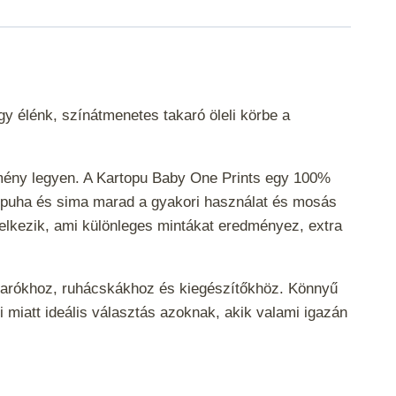
gy élénk, színátmenetes takaró öleli körbe a
élmény legyen. A Kartopu Baby One Prints egy 100%
onal puha és sima marad a gyakori használat és mosás
delkezik, ami különleges mintákat eredményez, extra
takarókhoz, ruhácskákhoz és kiegészítőkhöz. Könnyű
ei miatt ideális választás azoknak, akik valami igazán