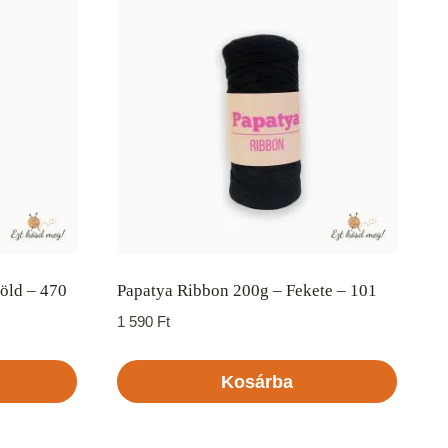
zöld – 470
Papatya Ribbon 200g – Fekete – 101
1 590
Ft
Kosárba