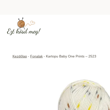
Skip
to
content
Kezdőlap
-
Fonalak
-
Kartopu Baby One Prints – 2523