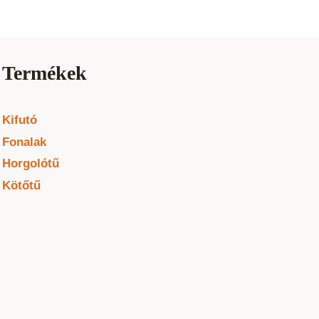
Termékek
Kifutó
Fonalak
Horgolótű
Kötőtű