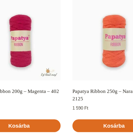
ibbon 200g – Magenta – 402
Papatya Ribbon 250g – Nara
2125
1 590
Ft
Kosárba
Kosárba