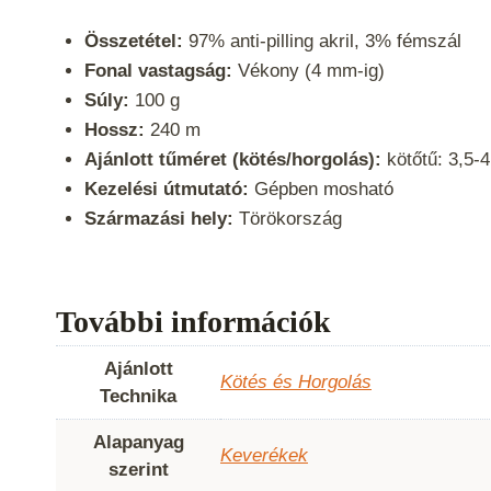
Összetétel:
97% anti-pilling akril, 3% fémszál
Fonal vastagság:
Vékony (4 mm-ig)
Súly:
100 g
Hossz:
240 m
Ajánlott tűméret (kötés/horgolás):
kötőtű: 3,5-
Kezelési útmutató:
Gépben mosható
Származási hely:
Törökország
További információk
Ajánlott
Kötés és Horgolás
Technika
Alapanyag
Keverékek
szerint