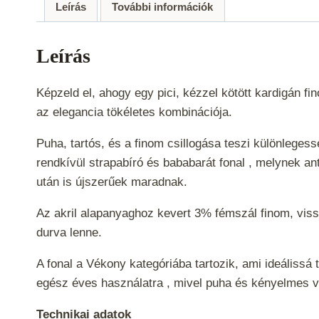
Leírás
További információk
Leírás
Képzeld el, ahogy egy pici, kézzel kötött kardigán 
az elegancia tökéletes kombinációja.
Puha, tartós, és a finom csillogása teszi különlege
rendkívül strapabíró és bababarát fonal , melynek an
után is újszerűek maradnak.
Az akril alapanyaghoz kevert 3% fémszál finom, viss
durva lenne.
A fonal a
Vékony
kategóriába tartozik, ami ideálissá
egész éves használatra , mivel puha és kényelmes v
Technikai adatok