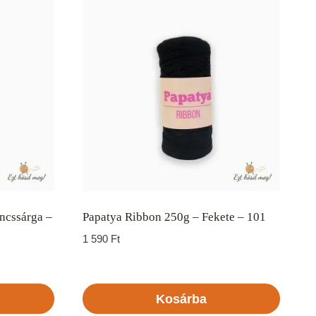
ncssárga –
Papatya Ribbon 250g – Fekete – 101
1 590
Ft
Kosárba