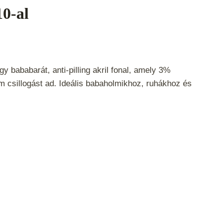
10-al
 bababarát, anti-pilling akril fonal, amely 3%
m csillogást ad. Ideális babaholmikhoz, ruhákhoz és