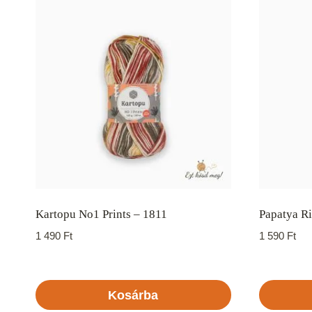
Kartopu No1 Prints – 1811
Papatya R
1 490
Ft
1 590
Ft
Kosárba