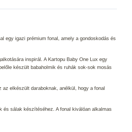
nal egy igazi prémium fonal, amely a gondoskodás és
galkotására inspirál. A Kartopu Baby One Lux egy
 a belőle készült babaholmik és ruhák sok-sok mosás
 az elkészült daraboknak, anélkül, hogy a fonal
ák és sálak készítéséhez.
A fonal kiválóan alkalmas