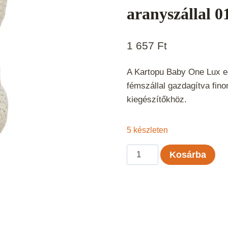
aranyszállal 0
1 657
Ft
A Kartopu Baby One Lux egy
fémszállal gazdagítva fino
kiegészítőkhöz.
5 készleten
Kartopu
Kosárba
Baby
One
Lux
-
Fehér