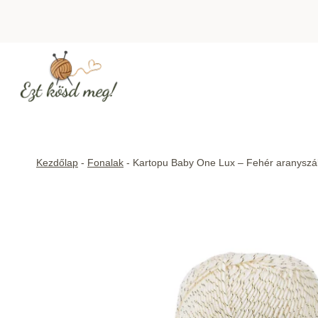
Skip
to
content
Kezdőlap
-
Fonalak
-
Kartopu Baby One Lux – Fehér aranyszáll