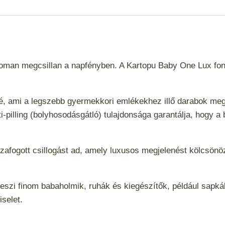
aranyszállal
010-
al
mennyiség
finoman megcsillan a napfényben. A Kartopu Baby One Lux fo
ssé, ami a legszebb gyermekkori emlékekhez illő darabok me
ti-pilling (bolyhosodásgátló) tulajdonsága garantálja, hogy
zafogott csillogást ad, amely luxusos megjelenést kölcsönöz
 teszi finom babaholmik, ruhák és kiegészítők, például sapk
iselet.