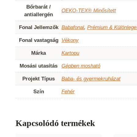
Bőrbarát /
OEKO-TEX® Minősített
antiallergén
Fonal Jellemzők
Babafonal
,
Prémium & Különlege
Fonal vastagság
Vékony
Márka
Kartopu
Mosási utasítás
Gépben mosható
Projekt Típus
Baba- és gyermekruházat
Szín
Fehér
Kapcsolódó termékek