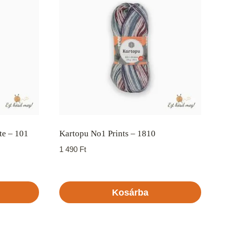
te – 101
Kartopu No1 Prints – 1810
1 490
Ft
Kosárba