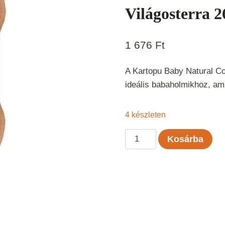
Világosterra 2
1 676
Ft
A Kartopu Baby Natural Co
ideális babaholmikhoz, am
4 készleten
Kartopu
Kosárba
Baby
Natural
Cotton
-
Világosterra
261