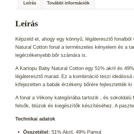
Leírás
További információk
Leírás
Képzeld el, ahogy egy könnyű, légáteresztő fonalbó
Natural Cotton fonal a természetes kényelem és a tar
legérzékenyebb bőr számára is.
A Kartopu Baby Natural Cotton egy 51% akril és 49%
légáteresztő marad. Ez a kombináció teszi ideálissá
kifejezetten a babák érzékeny bőrére fejlesztették k
A fonal a
Vékony
kategóriába tartozik , és sokoldalú
felsők, blúzok és kiegészítők készítéséhez. A paszte
Technikai adatok
Összetétel:
51% Akril, 49% Pamut