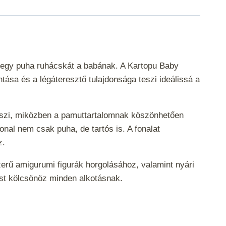
y egy puha ruhácskát a babának. A Kartopu Baby
tása és a légáteresztő tulajdonsága teszi ideálissá a
teszi, miközben a pamuttartalomnak köszönhetően
nal nem csak puha, de tartós is. A fonalat
ez.
szerű amigurumi figurák horgolásához, valamint nyári
enést kölcsönöz minden alkotásnak.