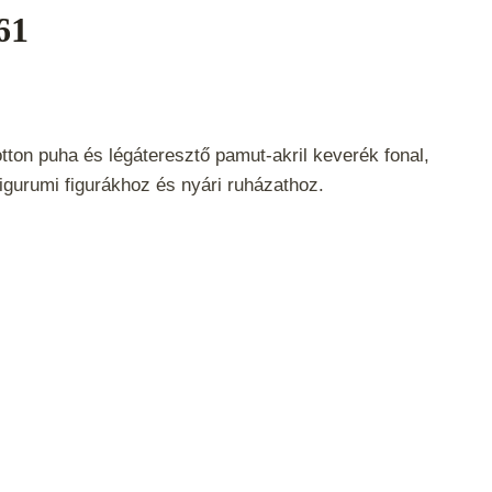
61
tton puha és légáteresztő pamut-akril keverék fonal,
igurumi figurákhoz és nyári ruházathoz.