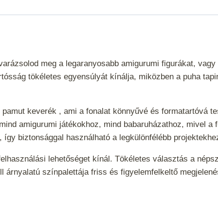
mennyiség
l varázsolod meg a legaranyosabb amigurumi figurákat, vag
tósság tökéletes egyensúlyát kínálja, miközben a puha tapin
 pamut keverék , ami a fonalat könnyűvé és formatartóvá 
 mind amigurumi játékokhoz, mind babaruházathoz, mivel a fo
i , így biztonsággal használható a legkülönfélébb projektekh
 felhasználási lehetőséget kínál. Tökéletes választás a nép
ll árnyalatú színpalettája friss és figyelemfelkeltő megjel