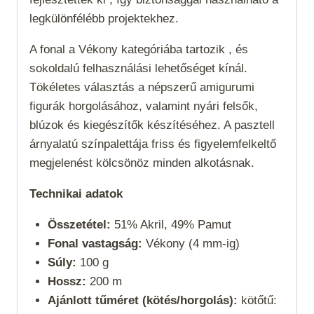
legkülönfélébb projektekhez.
A fonal a
Vékony
kategóriába tartozik , és
sokoldalú felhasználási lehetőséget kínál.
Tökéletes választás a népszerű amigurumi
figurák horgolásához, valamint nyári felsők,
blúzok és kiegészítők készítéséhez. A pasztell
árnyalatú színpalettája friss és figyelemfelkeltő
megjelenést kölcsönöz minden alkotásnak.
Technikai adatok
Összetétel:
51% Akril, 49% Pamut
Fonal vastagság:
Vékony (4 mm-ig)
Súly:
100 g
Hossz:
200 m
Ajánlott tűméret (kötés/horgolás):
kötőtű: