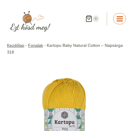
Skip
to
content
0
Kezdőlap
-
Fonalak
-
Kartopu Baby Natural Cotton – Napsárga
318