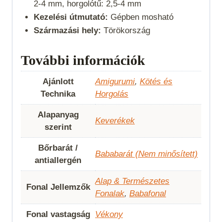
2-4 mm, horgolótű: 2,5-4 mm
Kezelési útmutató:
Gépben mosható
Származási hely:
Törökország
További információk
Ajánlott
Amigurumi
,
Kötés és
Technika
Horgolás
Alapanyag
Keverékek
szerint
Bőrbarát /
Bababarát (Nem minősített)
antiallergén
Alap & Természetes
Fonal Jellemzők
Fonalak
,
Babafonal
Fonal vastagság
Vékony