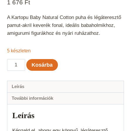
1 676
Ft
A Kartopu Baby Natural Cotton puha és légáteresztő
pamut-akril keverék fonal, ideális babaholmikhoz,
amigurumi figurákhoz és nyári ruházathoz.
5 készleten
Kartopu
Kosárba
Baby
Natural
Cotton
Leírás
-
További információk
Napsárga
318
Leírás
mennyiség
Képzeld el, ahogy egy könnyű, légáteresztő