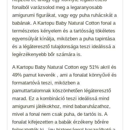
fonalból varázsolod meg a legaranyosabb
amigurumi figurákat, vagy egy puha ruhácskát a
babának. A Kartopu Baby Natural Cotton fonal a
természetes kényelem és a tartósság tökéletes
egyensúlyát kínálja, miközben a puha tapintása
és a légáteresztő tulajdonsága teszi ideálissá a
legérzékenyebb bőr számára is.
A Kartopu Baby Natural Cotton egy 51% akril és
49% pamut keverék , ami a fonalat könnyűvé és
formatartóvá teszi, miközben a
pamuttartalomnak köszönhetően légáteresztő
marad. Ez a kombináció teszi ideálissá mind
amigurumi játékokhoz, mind babaruházathoz,
mivel a fonal nem csak puha, de tartós is. A
fonalat kifejezetten a babák érzékeny bőrére
fejlesztették ki , így biztonsággal használható a