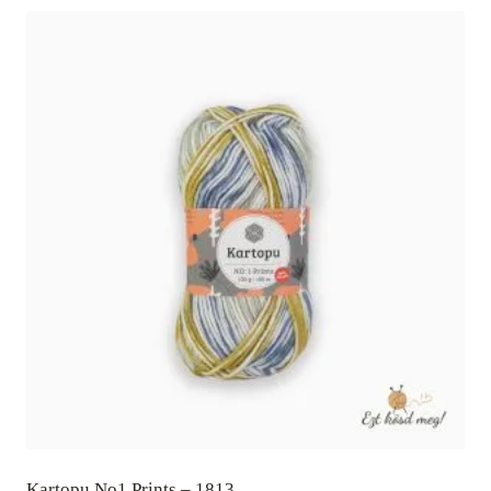
Kartopu No1 Prints – 1813