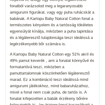
fonalból varázsolod meg a legaranyosabb
amigurumi figurákat, vagy egy puha ruhácskát a
babának. A Kartopu Baby Natural Cotton fonal a
természetes kényelem és a tartósság tökéletes
egyensúlyát kínálja, miközben a puha tapintása
és a légáteresztő tulajdonsága teszi ideálissá a
legérzékenyebb bőr számára is.
A Kartopu Baby Natural Cotton egy 51% akril és
49% pamut keverék , ami a fonalat könnyűvé és
formatartóvá teszi, miközben a
pamuttartalomnak köszönhetően légáteresztő
marad. Ez a kombináció teszi ideálissá mind
amigurumi játékokhoz, mind babaruházathoz,
mivel a fonal nem csak puha, de tartós is. A
fonalat kifejezetten a babák érzékeny bőrére
fejlesztették ki , így biztonsággal használható a