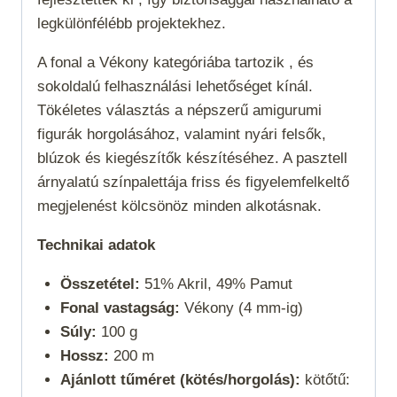
legkülönfélébb projektekhez.
A fonal a
Vékony
kategóriába tartozik , és
sokoldalú felhasználási lehetőséget kínál.
Tökéletes választás a népszerű amigurumi
figurák horgolásához, valamint nyári felsők,
blúzok és kiegészítők készítéséhez. A pasztell
árnyalatú színpalettája friss és figyelemfelkeltő
megjelenést kölcsönöz minden alkotásnak.
Technikai adatok
Összetétel:
51% Akril, 49% Pamut
Fonal vastagság:
Vékony (4 mm-ig)
Súly:
100 g
Hossz:
200 m
Ajánlott tűméret (kötés/horgolás):
kötőtű: