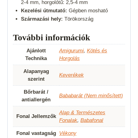
2-4 mm, horgolótű: 2,5-4 mm
Kezelési útmutató:
Gépben mosható
Származási hely:
Törökország
További információk
Ajánlott
Amigurumi
,
Kötés és
Technika
Horgolás
Alapanyag
Keverékek
szerint
Bőrbarát /
Bababarát (Nem minősített)
antiallergén
Alap & Természetes
Fonal Jellemzők
Fonalak
,
Babafonal
Fonal vastagság
Vékony