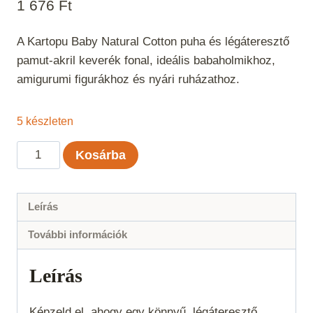
1 676
Ft
A Kartopu Baby Natural Cotton puha és légáteresztő
pamut-akril keverék fonal, ideális babaholmikhoz,
amigurumi figurákhoz és nyári ruházathoz.
5 készleten
Kartopu
Kosárba
Baby
Natural
Cotton
Leírás
-
További információk
Lazac
6259
Leírás
mennyiség
Képzeld el, ahogy egy könnyű, légáteresztő