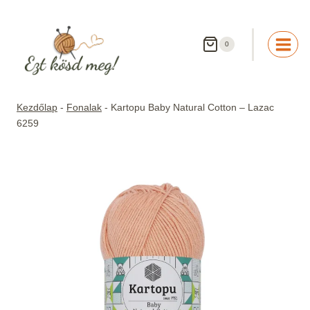
Skip
to
content
0
Kezdőlap
-
Fonalak
-
Kartopu Baby Natural Cotton – Lazac
6259