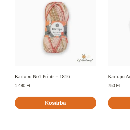
Kartopu No1 Prints – 1816
Kartopu A
1 490
Ft
750
Ft
Kosárba