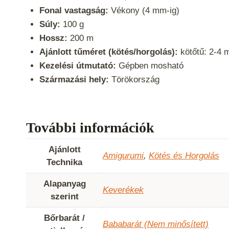
Fonal vastagság:
Vékony (4 mm-ig)
Súly:
100 g
Hossz:
200 m
Ajánlott tűméret (kötés/horgolás):
kötőtű: 2-4 
Kezelési útmutató:
Gépben mosható
Származási hely:
Törökország
További információk
Ajánlott
Amigurumi
,
Kötés és Horgolás
Technika
Alapanyag
Keverékek
szerint
Bőrbarát /
Bababarát (Nem minősített)