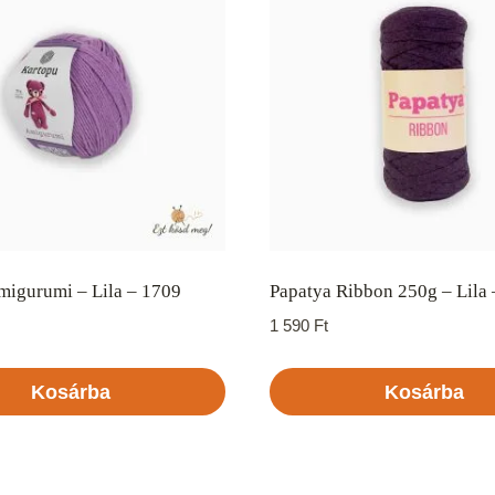
migurumi – Lila – 1709
Papatya Ribbon 250g – Lila
1 590
Ft
Kosárba
Kosárba