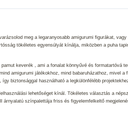
l varázsolod meg a legaranyosabb amigurumi figurákat, vag
tósság tökéletes egyensúlyát kínálja, miközben a puha tapin
 pamut keverék , ami a fonalat könnyűvé és formatartóvá 
 mind amigurumi játékokhoz, mind babaruházathoz, mivel a fo
i , így biztonsággal használható a legkülönfélébb projektekh
 felhasználási lehetőséget kínál. Tökéletes választás a nép
ll árnyalatú színpalettája friss és figyelemfelkeltő megjel