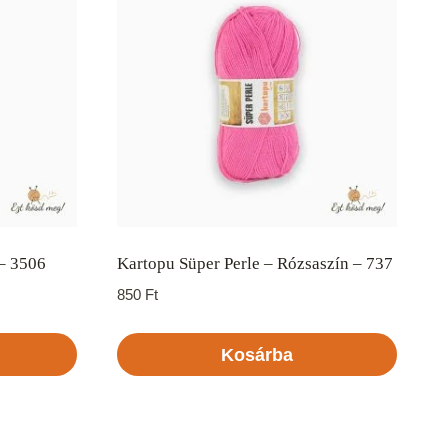
 – 3506
Kartopu Süper Perle – Rózsaszín – 737
850
Ft
Kosárba