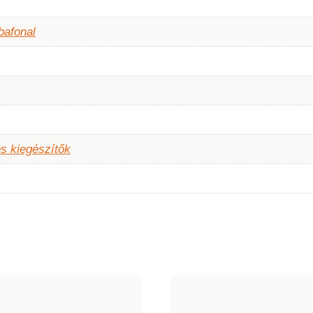
bafonal
s kiegészítők