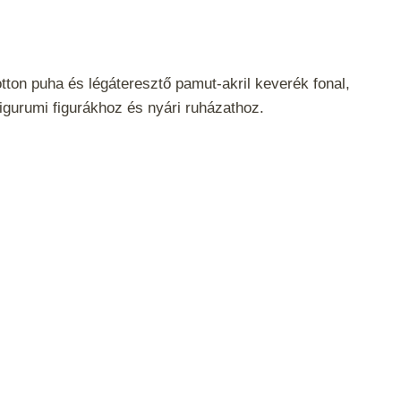
tton puha és légáteresztő pamut-akril keverék fonal,
igurumi figurákhoz és nyári ruházathoz.