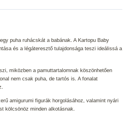
y egy puha ruhácskát a babának. A Kartopu Baby
tása és a légáteresztő tulajdonsága teszi ideálissá a
teszi, miközben a pamuttartalomnak köszönhetően
nal nem csak puha, de tartós is. A fonalat
ez.
szerű amigurumi figurák horgolásához, valamint nyári
enést kölcsönöz minden alkotásnak.