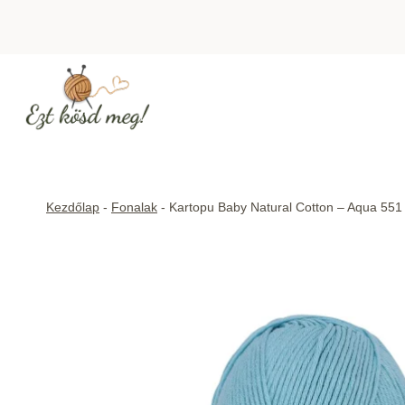
Skip
to
content
Kezdőlap
-
Fonalak
-
Kartopu Baby Natural Cotton – Aqua 551