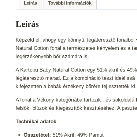
Leírás
További információk
Leírás
Képzeld el, ahogy egy könnyű, légáteresztő fonalbó
Natural Cotton fonal a természetes kényelem és a tar
legérzékenyebb bőr számára is.
A Kartopu Baby Natural Cotton egy 51% akril és 49%
légáteresztő marad. Ez a kombináció teszi ideálissá
kifejezetten a babák érzékeny bőrére fejlesztették k
A fonal a
Vékony
kategóriába tartozik , és sokoldalú
felsők, blúzok és kiegészítők készítéséhez. A paszte
Technikai adatok
Összetétel:
51% Akril, 49% Pamut