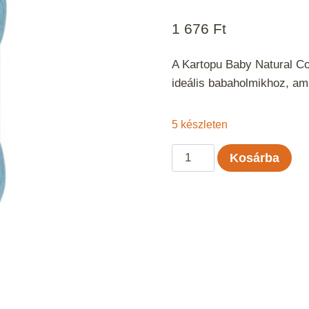
1 676
Ft
A Kartopu Baby Natural Co
ideális babaholmikhoz, am
5 készleten
Kartopu
Kosárba
Baby
Natural
Cotton
-
Aqua
551
mennyiség