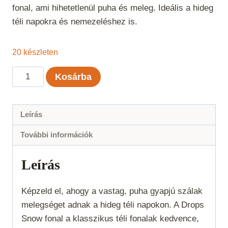
fonal, ami hihetetlenül puha és meleg. Ideális a hideg
téli napokra és nemezeléshez is.
20 készleten
Drops
Kosárba
Snow
Mix
Nugát
Leírás
48
További információk
mennyiség
Leírás
Képzeld el, ahogy a vastag, puha gyapjú szálak
melegséget adnak a hideg téli napokon. A Drops
Snow fonal a klasszikus téli fonalak kedvence,