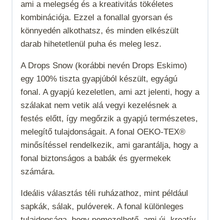
ami a melegség és a kreativitás tökéletes
kombinációja. Ezzel a fonallal gyorsan és
könnyedén alkothatsz, és minden elkészült
darab hihetetlenül puha és meleg lesz.
A Drops Snow (korábbi nevén Drops Eskimo)
egy 100% tiszta gyapjúból készült, egyágú
fonal. A gyapjú kezeletlen, ami azt jelenti, hogy a
szálakat nem vetik alá vegyi kezelésnek a
festés előtt, így megőrzik a gyapjú természetes,
melegítő tulajdonságait. A fonal OEKO-TEX®
minősítéssel rendelkezik, ami garantálja, hogy a
fonal biztonságos a babák és gyermekek
számára.
Ideális választás téli ruházathoz, mint például
sapkák, sálak, pulóverek. A fonal különleges
tulajdonsága, hogy nemezelhető, ami új, kreatív