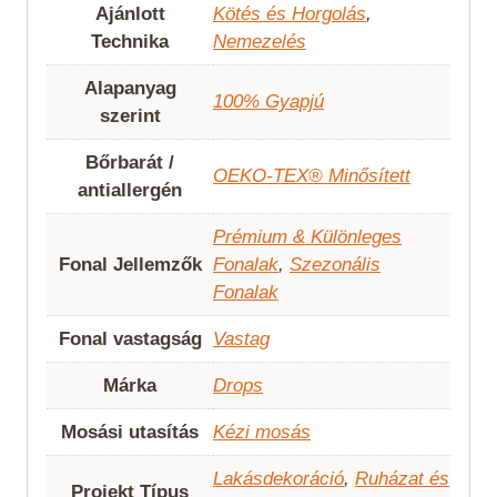
Ajánlott
Kötés és Horgolás
,
Technika
Nemezelés
Alapanyag
100% Gyapjú
szerint
Bőrbarát /
OEKO-TEX® Minősített
antiallergén
Prémium & Különleges
Fonal Jellemzők
Fonalak
,
Szezonális
Fonalak
Fonal vastagság
Vastag
Márka
Drops
Mosási utasítás
Kézi mosás
Lakásdekoráció
,
Ruházat és
Projekt Típus