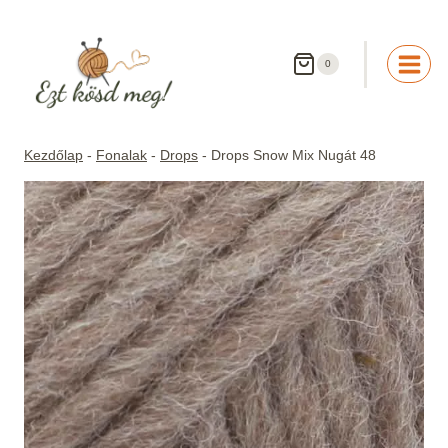
Skip
to
content
0
Kezdőlap
-
Fonalak
-
Drops
-
Drops Snow Mix Nugát 48