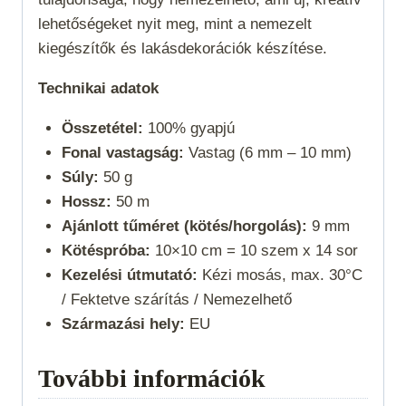
lehetőségeket nyit meg, mint a nemezelt
kiegészítők és lakásdekorációk készítése.
Technikai adatok
Összetétel:
100% gyapjú
Fonal vastagság:
Vastag (6 mm – 10 mm)
Súly:
50 g
Hossz:
50 m
Ajánlott tűméret (kötés/horgolás):
9 mm
Kötéspróba:
10×10 cm = 10 szem x 14 sor
Kezelési útmutató:
Kézi mosás, max. 30°C
/ Fektetve szárítás / Nemezelhető
Származási hely:
EU
További információk