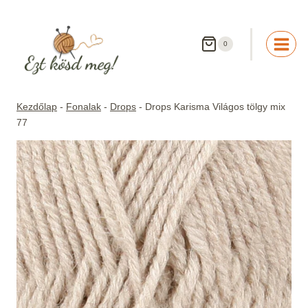
Skip
to
content
0
Kezdőlap
-
Fonalak
-
Drops
-
Drops Karisma Világos tölgy mix
77