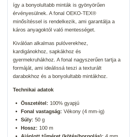
így a bonyolultabb minták is gyönyörűen
érvényesülnek. A fonal OEKO-TEX®
minősítéssel is rendelkezik, ami garantálja a
káros anyagoktól való mentességet.
Kiválóan alkalmas pulóverekhez,
kardigánokhoz, sapkákhoz és
gyermekruhákhoz. A fonal nagyszerűen tartja a
formáját, ami ideálissá teszi a texturált
darabokhoz és a bonyolultabb mintákhoz.
Technikai adatok
Összetétel:
100% gyapjú
Fonal vastagság:
Vékony (4 mm-ig)
Súly:
50 g
Hossz:
100 m
Ajánlott tűméret (kötés/horgolás):
4 mm