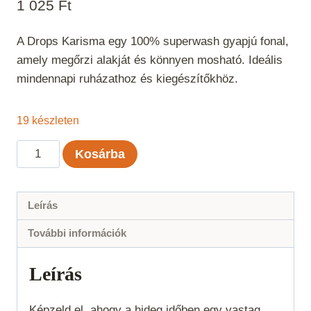
1 025
Ft
A Drops Karisma egy 100% superwash gyapjú fonal,
amely megőrzi alakját és könnyen mosható. Ideális
mindennapi ruházathoz és kiegészítőkhöz.
19 készleten
Drops
Kosárba
Karisma
Világos
tölgy
Leírás
mix
További információk
77
mennyiség
Leírás
Képzeld el, ahogy a hideg időben egy vastag,