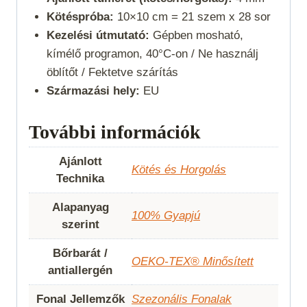
Kötéspróba:
10×10 cm = 21 szem x 28 sor
Kezelési útmutató:
Gépben mosható,
kímélő programon, 40°C-on / Ne használj
öblítőt / Fektetve szárítás
Származási hely:
EU
További információk
Ajánlott
Kötés és Horgolás
Technika
Alapanyag
100% Gyapjú
szerint
Bőrbarát /
OEKO-TEX® Minősített
antiallergén
Fonal Jellemzők
Szezonális Fonalak