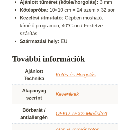
Ajánlott tűméret (kötés/horgolás):
3 mm
Kötéspróba:
10×10 cm = 24 szem x 32 sor
Kezelési útmutató:
Gépben mosható,
kímélő programon, 40°C-on / Fektetve
szárítás
Származási hely:
EU
További információk
Ajánlott
Kötés és Horgolás
Technika
Alapanyag
Keverékek
szerint
Bőrbarát /
OEKO-TEX® Minősített
antiallergén
Alap & Természetes