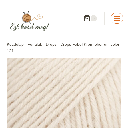
Skip
to
content
0
Kezdőlap
-
Fonalak
-
Drops
-
Drops Fabel Krémfehér uni color
121