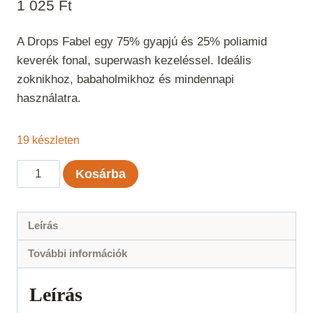
1 025
Ft
A Drops Fabel egy 75% gyapjú és 25% poliamid
keverék fonal, superwash kezeléssel. Ideális
zoknikhoz, babaholmikhoz és mindennapi
használatra.
19 készleten
Drops
Kosárba
Fabel
Krémfehér
uni
Leírás
color
További információk
121
mennyiség
Leírás