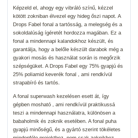
Képzeld el, ahogy egy vibráló színű, kézzel
kötött zokniban élvezel egy hideg őszi napot. A
Drops Fabel fonal a tartósság, a melegség és a
sokoldalúság ígéretét hordozza magában. Ez a
fonal a mindennapi kalandokhoz készült, és
garantálja, hogy a belőle készült darabok még a
gyakori mosás és használat során is megőrzik
szépségüket. A Drops Fabel egy 75% gyapjú és
25% poliamid keverék fonal , ami rendkívül
strapabíró és tartós.
A fonal
superwash
kezelésen esett át, így
gépben mosható , ami rendkívül praktikussá
teszi a mindennapi használatra, különösen a
babaholmik és zoknik esetében. A fonal puha
gyapjú minőségű, és a gyártó szerint tökéletes
mindenféle projekthez, nem csak zoknikhoz.