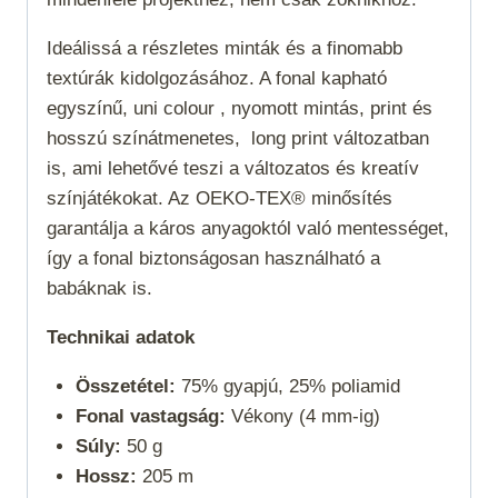
Ideálissá a részletes minták és a finomabb
textúrák kidolgozásához. A fonal kapható
egyszínű,
uni colour
, nyomott mintás,
print
és
hosszú színátmenetes,
long print
változatban
is, ami lehetővé teszi a változatos és kreatív
színjátékokat. Az OEKO-TEX® minősítés
garantálja a káros anyagoktól való mentességet,
így a fonal biztonságosan használható a
babáknak is.
Technikai adatok
Összetétel:
75% gyapjú, 25% poliamid
Fonal vastagság:
Vékony (4 mm-ig)
Súly:
50 g
Hossz:
205 m