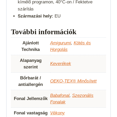
kímélő programon, 40°C-on / Fektetve
szárítás
Származási hely:
EU
További információk
Ajánlott
Amigurumi
,
Kötés és
Technika
Horgolás
Alapanyag
Keverékek
szerint
Bőrbarát /
OEKO-TEX® Minősített
antiallergén
Babafonal
,
Szezonális
Fonal Jellemzők
Fonalak
Fonal vastagság
Vékony