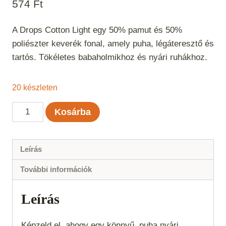
574
Ft
A Drops Cotton Light egy 50% pamut és 50%
poliészter keverék fonal, amely puha, légáteresztő és
tartós. Tökéletes babaholmikhoz és nyári ruhákhoz.
20 készleten
Drops
Kosárba
Cotton
Light
Fáradtlila
Leírás
Uni
További információk
Color
24
Leírás
mennyiség
Képzeld el, ahogy egy könnyű, puha nyári