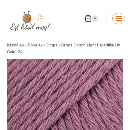
Skip
to
content
0
Kezdőlap
-
Fonalak
-
Drops
-
Drops Cotton Light Fáradtlila Uni
Color 24