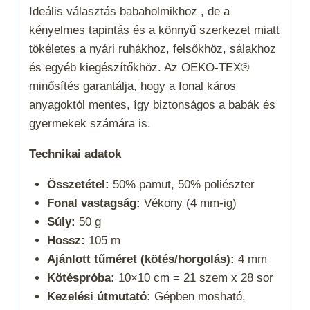
Ideális választás babaholmikhoz , de a
kényelmes tapintás és a könnyű szerkezet miatt
tökéletes a nyári ruhákhoz, felsőkhöz, sálakhoz
és egyéb kiegészítőkhöz. Az OEKO-TEX®
minősítés garantálja, hogy a fonal káros
anyagoktól mentes, így biztonságos a babák és
gyermekek számára is.
Technikai adatok
Összetétel:
50% pamut, 50% poliészter
Fonal vastagság:
Vékony (4 mm-ig)
Súly:
50 g
Hossz:
105 m
Ajánlott tűméret (kötés/horgolás):
4 mm
Kötéspróba:
10×10 cm = 21 szem x 28 sor
Kezelési útmutató:
Gépben mosható,