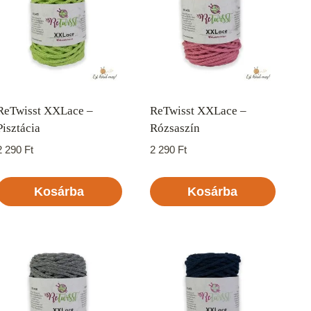
ReTwisst XXLace –
ReTwisst XXLace –
Pisztácia
Rózsaszín
2 290
Ft
2 290
Ft
Kosárba
Kosárba