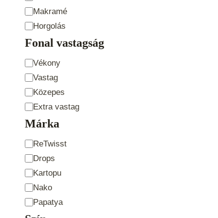
Makramé
Horgolás
Fonal vastagság
Fonal
Vékony
vastagság
Vastag
Közepes
Extra vastag
Márka
Product
ReTwisst
Brand
Drops
Kartopu
Nako
Papatya