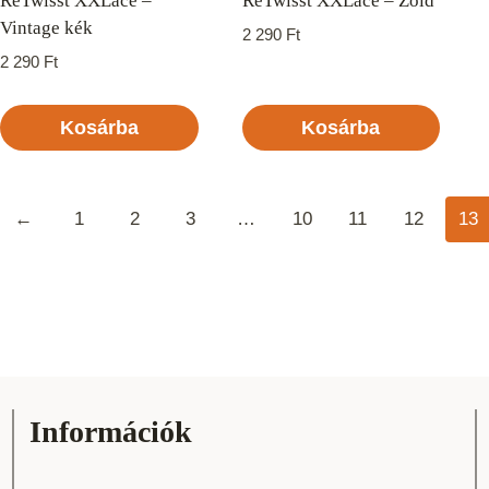
ReTwisst XXLace –
ReTwisst XXLace – Zöld
Vintage kék
2 290
Ft
2 290
Ft
Kosárba
Kosárba
←
1
2
3
…
10
11
12
13
Információk