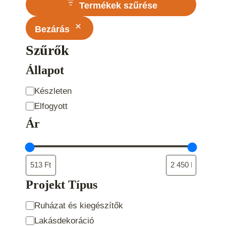
Termékek szűrése
Bezárás
Szűrők
Állapot
Állapot
Készleten
Elfogyott
Ár
Projekt Típus
Projekt
Ruházat és kiegészítők
Típus
Lakásdekoráció