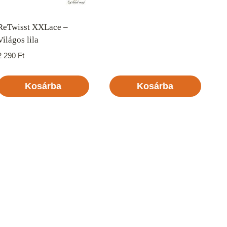
ReTwisst XXLace –
Világos lila
2 290
Ft
Kosárba
Kosárba