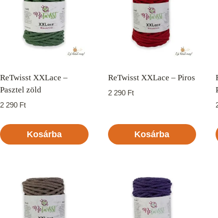
ReTwisst XXLace –
ReTwisst XXLace – Piros
Pasztel zöld
2 290
Ft
2 290
Ft
Kosárba
Kosárba