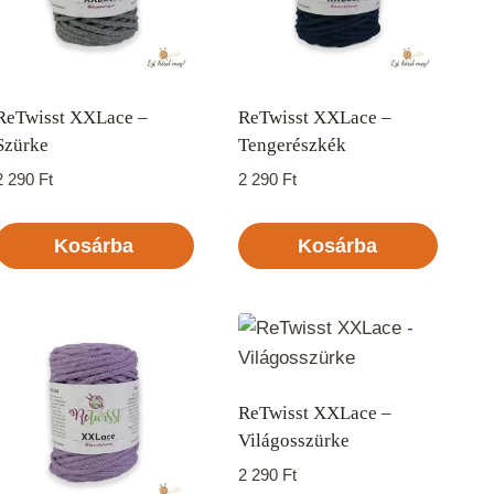
ReTwisst XXLace –
ReTwisst XXLace –
Szürke
Tengerészkék
2 290
Ft
2 290
Ft
Kosárba
Kosárba
ReTwisst XXLace –
Világosszürke
2 290
Ft