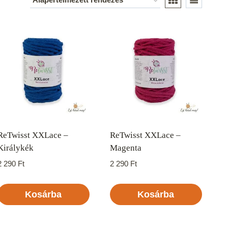
ReTwisst XXLace –
ReTwisst XXLace –
Királykék
Magenta
2 290
Ft
2 290
Ft
Kosárba
Kosárba