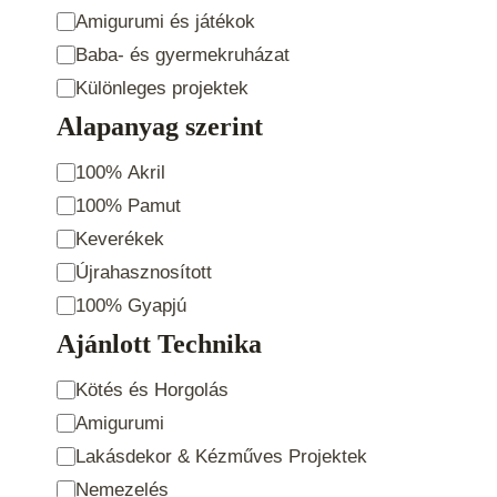
Amigurumi és játékok
Baba- és gyermekruházat
Különleges projektek
Alapanyag szerint
Alapanyag
100% Akril
szerint
100% Pamut
Keverékek
Újrahasznosított
100% Gyapjú
Ajánlott Technika
Ajánlott
Kötés és Horgolás
Technika
Amigurumi
Lakásdekor & Kézműves Projektek
Nemezelés