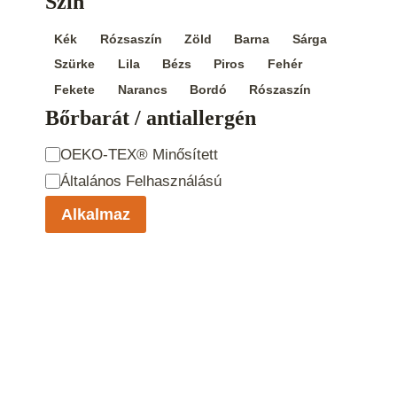
Szín
Szín
Kék
Rózsaszín
Zöld
Barna
Sárga
Szürke
Lila
Bézs
Piros
Fehér
Fekete
Narancs
Bordó
Rószaszín
Bőrbarát / antiallergén
Bőrbarát /
OEKO-TEX® Minősített
antiallergén
Általános Felhasználású
Alkalmaz