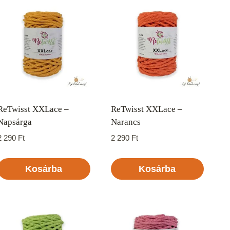
ReTwisst XXLace –
ReTwisst XXLace –
Napsárga
Narancs
2 290
Ft
2 290
Ft
Kosárba
Kosárba