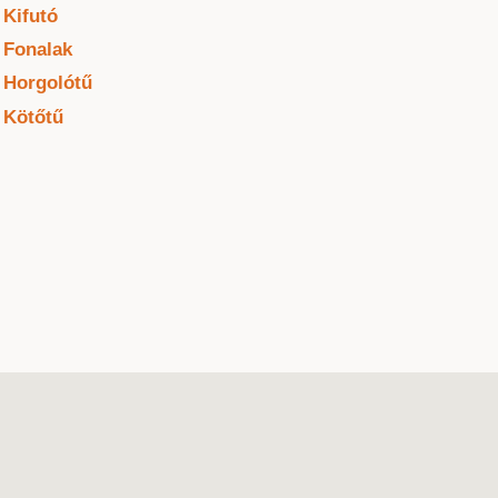
Kifutó
Fonalak
Horgolótű
Kötőtű