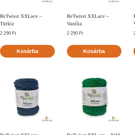
ReTwisst XXLace –
ReTwisst XXLace –
Türkiz
Vanília
2 290
Ft
2 290
Ft
Kosárba
Kosárba