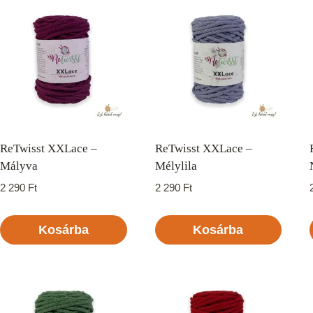
ReTwisst XXLace –
ReTwisst XXLace –
Mályva
Mélylila
2 290
Ft
2 290
Ft
Kosárba
Kosárba