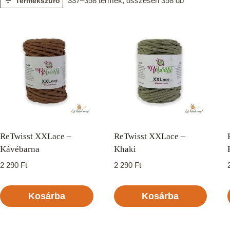
337–358 termék, összesen 358 db
Termékszűrő
ReTwisst XXLace –
ReTwisst XXLace –
Kávébarna
Khaki
2 290
Ft
2 290
Ft
Kosárba
Kosárba