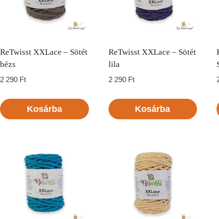
ReTwisst XXLace – Sötét
ReTwisst XXLace – Sötét
bézs
lila
2 290
Ft
2 290
Ft
Kosárba
Kosárba